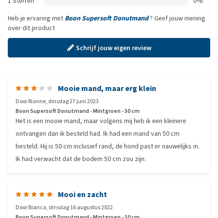
1 Sterren
0%
Heb je ervaring met
Boon Supersoft Donutmand
? Geef jouw mening
over dit product
Schrijf jouw eigen review
Mooie mand, maar erg klein
Door
Rianne
,
dinsdag 27 juni 2023
Boon Supersoft Donutmand - Mintgroen - 50 cm
Het is een mooie mand, maar volgens mij heb ik een kleinere
ontvangen dan ik besteld had. Ik had een mand van 50 cm
besteld. Hij is 50 cm inclusief rand, de hond past er nauwelijks in.
Ik had verwacht dat de bodem 50 cm zou zijn.
Mooi en zacht
Door
Bianca
,
dinsdag 16 augustus 2022
Boon Supersoft Donutmand - Mintgroen - 50 cm