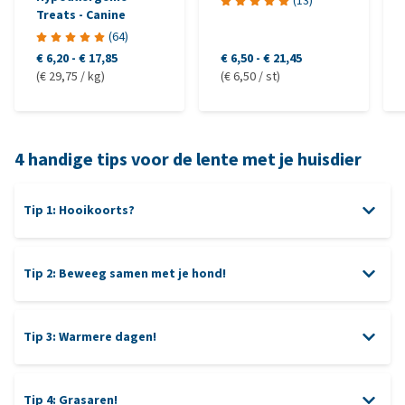
(
13
)
Treats - Canine
(
64
)
€ 6,20
-
€ 17,85
€ 6,50
-
€ 21,45
(€ 29,75 / kg)
(€ 6,50 / st)
4 handige tips voor de lente met je huisdier
Tip 1: Hooikoorts?
Tip 2: Beweeg samen met je hond!
Tip 3: Warmere dagen!
hond
kat
paard
wandelen?
Natuurmonumenten
Tip 4: Grasaren!