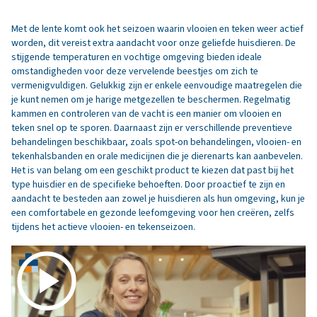
Met de lente komt ook het seizoen waarin vlooien en teken weer actief
worden, dit vereist extra aandacht voor onze geliefde huisdieren. De
stijgende temperaturen en vochtige omgeving bieden ideale
omstandigheden voor deze vervelende beestjes om zich te
vermenigvuldigen. Gelukkig zijn er enkele eenvoudige maatregelen die
je kunt nemen om je harige metgezellen te beschermen. Regelmatig
kammen en controleren van de vacht is een manier om vlooien en
teken snel op te sporen. Daarnaast zijn er verschillende preventieve
behandelingen beschikbaar, zoals spot-on behandelingen, vlooien- en
tekenhalsbanden en orale medicijnen die je dierenarts kan aanbevelen.
Het is van belang om een geschikt product te kiezen dat past bij het
type huisdier en de specifieke behoeften. Door proactief te zijn en
aandacht te besteden aan zowel je huisdieren als hun omgeving, kun je
een comfortabele en gezonde leefomgeving voor hen creëren, zelfs
tijdens het actieve vlooien- en tekenseizoen.