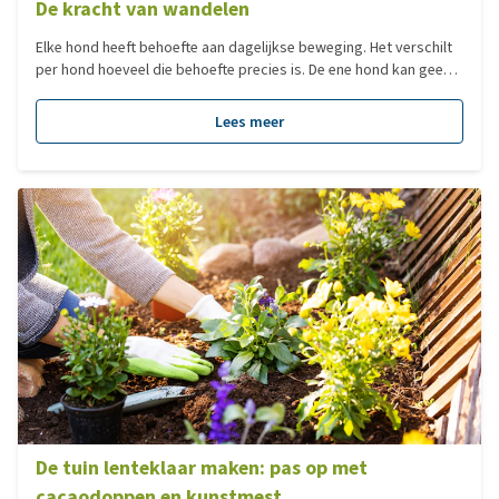
De kracht van wandelen
Elke hond heeft behoefte aan dagelijkse beweging. Het verschilt
per hond hoeveel die behoefte precies is. De ene hond kan geen
genoeg krijgen van lange wandelingen, terwijl een andere hond
een klein blokje om ook wel prima vindt. Het is mede afhankelijk
Lees meer
van het ras en de leeftijd van de hond. Een oude hond heeft
uiteraard wat minder behoefte aan hele lange wandelingen,
terwijl een jonge hond juist veel beweging nodig heeft.
De tuin lenteklaar maken: pas op met
cacaodoppen en kunstmest