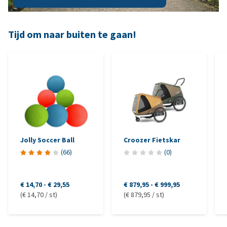
Tijd om naar buiten te gaan!
Jolly Soccer Ball
Croozer Fietskar
(
66
)
(
0
)
€ 14,70
-
€ 29,55
€ 879,95
-
€ 999,95
(€ 14,70 / st)
(€ 879,95 / st)