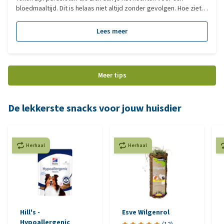
bloedmaaltijd. Dit is helaas niet altijd zonder gevolgen. Hoe ziet
een teek eruit, wat zijn de risico’s en wat moet je doen om ze te
verwijderen en te voorkomen? Dat lees je in dit artikel.
Lees meer
Meer tips
De lekkerste snacks voor jouw huisdier
Herhaal
Herhaal
Hill's -
Esve Wilgenrol
Hypoallergenic