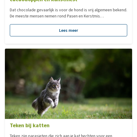
Dat chocolade gevaarlijk is voor de hond is vrij algemeen bekend.
De meeste mensen nemen rond Pasen en Kerstmis
voorzorgsmaatregelen om te voorkomen dat hun trouwe
viervoeter chocolade kan binnenkrijgen. Wat veel mensen echter
Lees meer
niet weten, is dat de voor de hond schadelijke stof theobromine
ook in sommige tuinmest en grondverbeteraars voorkomt.
Waakzaamheid is dus geboden wanneer je met het mooie weer in
aantocht jouw tuin lenteklaar gaat maken.
Teken bij katten
Teken zijn parasieten die zich aan je kat hechten voor een