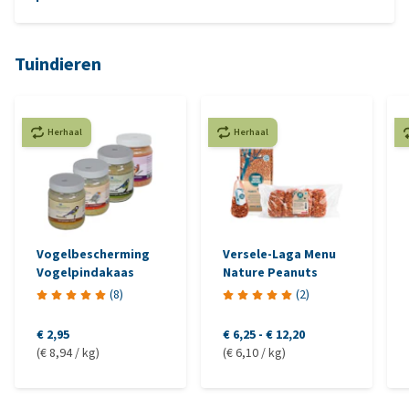
Nobby
Grasaren
drinkfles
Tuindieren
fietsen
met je hond
Trixie fiets-set
Herhaal
Herhaal
fietskar
Vogelbescherming
Versele-Laga Menu
heupriem
Vogelpindakaas
Nature Peanuts
(
8
)
(
2
)
€ 2,95
€ 6,25
-
€ 12,20
(€ 8,94 / kg)
(€ 6,10 / kg)