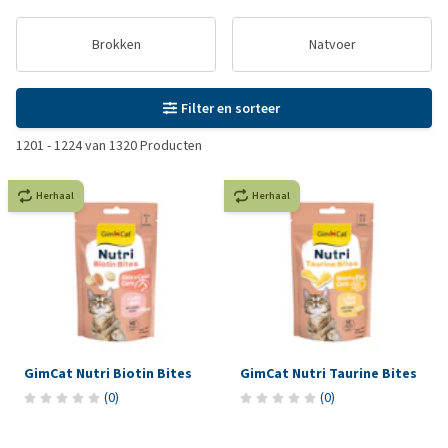
Brokken
Natvoer
Filter en sorteer
1201
-
1224
van
1320
Producten
Herhaal
Herhaal
GimCat Nutri Biotin Bites
GimCat Nutri Taurine Bites
(
0
)
(
0
)