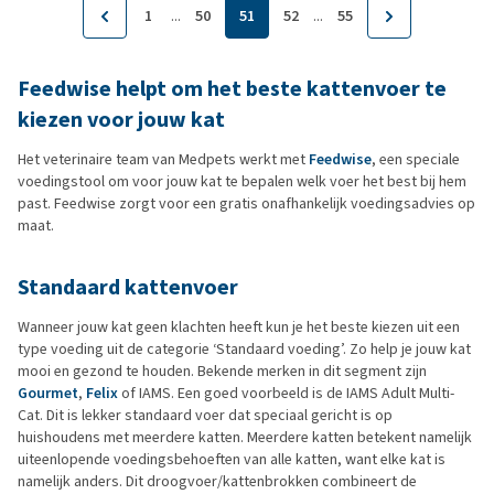
...
...
1
50
51
52
55
Feedwise helpt om het beste kattenvoer te
kiezen voor jouw kat
Het veterinaire team van Medpets werkt met
Feedwise
, een speciale
voedingstool om voor jouw kat te bepalen welk voer het best bij hem
past. Feedwise zorgt voor een gratis onafhankelijk voedingsadvies op
maat.
Standaard kattenvoer
Wanneer jouw kat geen klachten heeft kun je het beste kiezen uit een
type voeding uit de categorie ‘Standaard voeding’. Zo help je jouw kat
mooi en gezond te houden. Bekende merken in dit segment zijn
Gourmet
,
Felix
of IAMS. Een goed voorbeeld is de IAMS Adult Multi-
Cat. Dit is lekker standaard voer dat speciaal gericht is op
huishoudens met meerdere katten. Meerdere katten betekent namelijk
uiteenlopende voedingsbehoeften van alle katten, want elke kat is
namelijk anders. Dit droogvoer/kattenbrokken combineert de