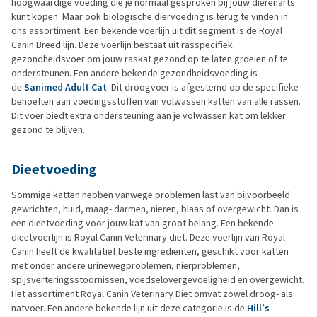
hoogwaardige voeding die je normaal gesproken bij jouw dierenarts
kunt kopen. Maar ook biologische diervoeding is terug te vinden in
ons assortiment. Een bekende voerlijn uit dit segment is de Royal
Canin Breed lijn. Deze voerlijn bestaat uit rasspecifiek
gezondheidsvoer om jouw raskat gezond op te laten groeien of te
ondersteunen. Een andere bekende gezondheidsvoeding is
de
Sanimed Adult Cat
. Dit droogvoer is afgestemd op de specifieke
behoeften aan voedingsstoffen van volwassen katten van alle rassen.
Dit voer biedt extra ondersteuning aan je volwassen kat om lekker
gezond te blijven.
Dieetvoeding
Sommige katten hebben vanwege problemen last van bijvoorbeeld
gewrichten, huid, maag- darmen, nieren, blaas of overgewicht. Dan is
een dieetvoeding voor jouw kat van groot belang. Een bekende
dieetvoerlijn is Royal Canin Veterinary diet. Deze voerlijn van Royal
Canin heeft de kwalitatief beste ingrediënten, geschikt voor katten
met onder andere urinewegproblemen, nierproblemen,
spijsverteringsstoornissen, voedselovergevoeligheid en overgewicht.
Het assortiment Royal Canin Veterinary Diet omvat zowel droog- als
natvoer. Een andere bekende lijn uit deze categorie is de
Hill’s