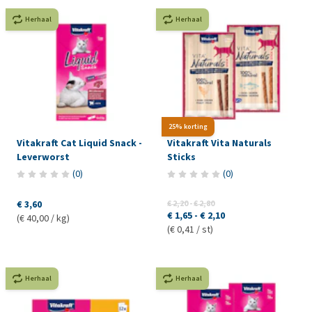
Herhaal
Herhaal
25% korting
Vitakraft Cat Liquid Snack -
Vitakraft Vita Naturals
Leverworst
Sticks
(
0
)
(
0
)
€ 3,60
€ 2,20
-
€ 2,80
€ 1,65
-
€ 2,10
(€ 40,00 / kg)
(€ 0,41 / st)
Herhaal
Herhaal