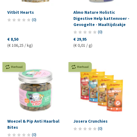
Vitbit Hearts
Almo Nature Holistic
Digestive Help kattenvoer -
(
0
)
Gevogelte - Maaltijdzakje
(
0
)
€ 8,50
€ 29,95
(€ 106,25 / kg)
(€ 0,01 / g)
Herhaal
Herhaal
Woezel & Pip Anti Haarbal
Josera Crunchies
Bites
(
0
)
(
0
)