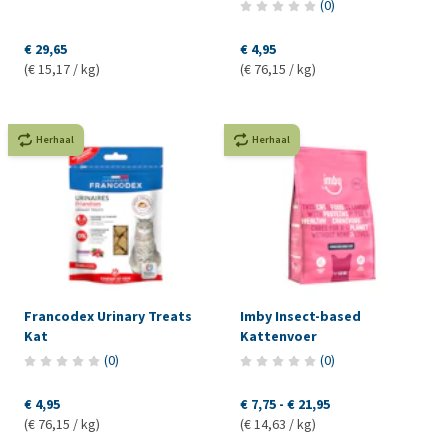
(
0
)
€ 29,65
€ 4,95
(€ 15,17 / kg)
(€ 76,15 / kg)
Herhaal
Herhaal
Francodex Urinary Treats
Imby Insect-based
Kat
Kattenvoer
(
0
)
(
0
)
€ 4,95
€ 7,75
-
€ 21,95
(€ 76,15 / kg)
(€ 14,63 / kg)