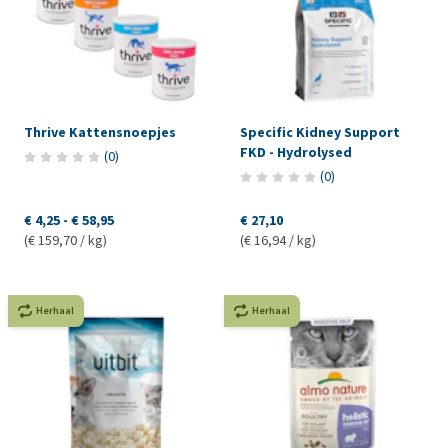
Thrive Kattensnoepjes
Specific Kidney Support
FKD - Hydrolysed
(
0
)
(
0
)
€ 4,25
-
€ 58,95
€ 27,10
(€ 159,70 / kg)
(€ 16,94 / kg)
Herhaal
Herhaal