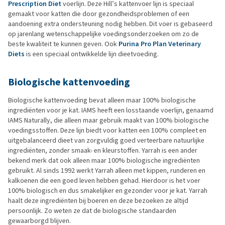
Prescription Diet
voerlijn. Deze Hill’s kattenvoer lijn is speciaal
gemaakt voor katten die door gezondheidsproblemen of een
aandoening extra ondersteuning nodig hebben. Dit voer is gebaseerd
op jarenlang wetenschappelijke voedingsonderzoeken om zo de
beste kwaliteit te kunnen geven. Ook
Purina Pro Plan Veterinary
Diets
is een speciaal ontwikkelde lijn dieetvoeding.
Biologische kattenvoeding
Biologische kattenvoeding bevat alleen maar 100% biologische
ingrediënten voor je kat. IAMS heeft een losstaande voerlijn, genaamd
IAMS Naturally, die alleen maar gebruik maakt van 100% biologische
voedingsstoffen. Deze lijn biedt voor katten een 100% compleet en
uitgebalanceerd dieet van zorgvuldig goed verteerbare natuurlijke
ingrediënten, zonder smaak- en kleurstoffen. Yarrah is een ander
bekend merk dat ook alleen maar 100% biologische ingrediënten
gebruikt. Al sinds 1992 werkt Yarrah alleen met kippen, runderen en
kalkoenen die een goed leven hebben gehad. Hierdoor is het voer
100% biologisch en dus smakelijker en gezonder voor je kat. Yarrah
haalt deze ingrediënten bij boeren en deze bezoeken ze altijd
persoonlijk. Zo weten ze dat de biologische standaarden
gewaarborgd blijven.