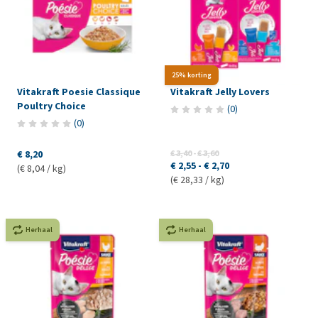
25% korting
Vitakraft Poesie Classique
Vitakraft Jelly Lovers
Poultry Choice
(
0
)
(
0
)
€ 8,20
€ 3,40
-
€ 3,60
€ 2,55
-
€ 2,70
(€ 8,04 / kg)
(€ 28,33 / kg)
Herhaal
Herhaal