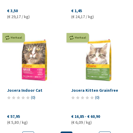
€ 3,50
€ 1,45
(€ 29,17 / kg)
(€ 24,17 / kg)
Herhaal
Herhaal
Josera Indoor Cat
Josera Kitten Grainfree
(
0
)
(
0
)
€ 57,95
€ 16,85
-
€ 60,90
(€ 5,80 / kg)
(€ 6,09 / kg)