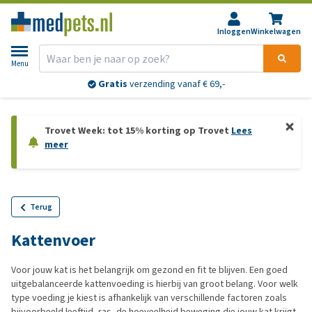
Inloggen
Winkelwagen
Menu
Gratis
verzending vanaf € 69,-
Trovet Week: tot 15% korting op Trovet
Lees
meer
Terug
Kattenvoer
Voor jouw kat is het belangrijk om gezond en fit te blijven. Een goed
uitgebalanceerde kattenvoeding is hierbij van groot belang. Voor welk
type voeding je kiest is afhankelijk van verschillende factoren zoals
bijvoorbeeld leeftijd, ras, de hoeveelheid beweging die jouw kat krijgt