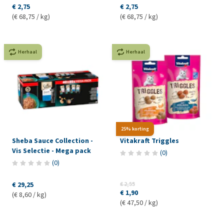
€ 2,75
€ 2,75
(€ 68,75 / kg)
(€ 68,75 / kg)
Herhaal
Herhaal
25% korting
Sheba Sauce Collection -
Vitakraft Triggles
Vis Selectie - Mega pack
(
0
)
(
0
)
€ 29,25
€ 2,55
€ 1,90
(€ 8,60 / kg)
(€ 47,50 / kg)