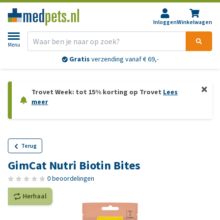
Inloggen
Winkelwagen
Menu
Gratis
verzending vanaf € 69,-
Trovet Week: tot 15% korting op Trovet
Lees
meer
Terug
GimCat Nutri Biotin Bites
0 beoordelingen
Herhaal