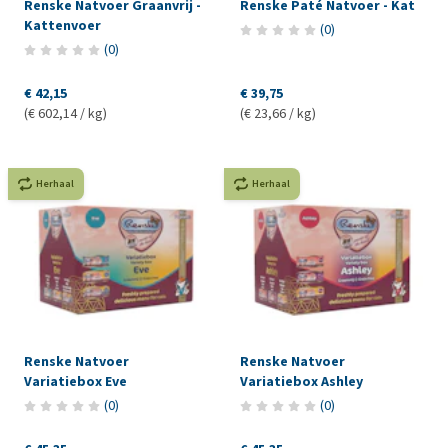
Renske Natvoer Graanvrij -
Renske Paté Natvoer - Kat
Kattenvoer
(
0
)
(
0
)
€ 42,15
€ 39,75
(€ 602,14 / kg)
(€ 23,66 / kg)
Herhaal
Herhaal
Renske Natvoer
Renske Natvoer
Variatiebox Eve
Variatiebox Ashley
(
0
)
(
0
)