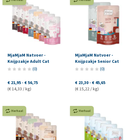
MjaMjaM Natvoer -
MjaMjaM Natvoer -
Knijpzakje Adult Cat
Knijpzakje Senior Cat
(
0
)
(
0
)
€ 21,95
-
€ 56,75
€ 23,30
-
€ 45,65
(€ 14,33 / kg)
(€ 15,22 / kg)
Herhaal
Herhaal