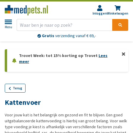
Inloggen
Winkelwagen
Menu
Gratis
verzending vanaf € 69,-
Trovet Week: tot 15% korting op Trovet
Lees
meer
Terug
Kattenvoer
Voor jouw kat is het belangrijk om gezond en fit te blijven. Een goed
uitgebalanceerde kattenvoeding is hierbij van groot belang. Voor welk
type voeding je kiest is afhankelijk van verschillende factoren zoals
bijvoorbeeld leeftijd, ras, de hoeveelheid beweging die jouw kat krijgt