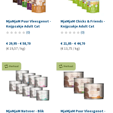
MjaMjaM Puur Vleesgenot -
MjaMjaM Chicks & Friends -
Knijpzakje Adult Cat
Knijpzakje Adult Cat
(
0
)
(
0
)
€ 29,95
-
€ 58,70
€ 21,05
-
€ 44,70
(€ 19,57 / kg)
(€ 13,75 / kg)
Herhaal
Herhaal
MjaMjaM Natvoer - Blik
MjaMjaM Puur Vleesgenot -