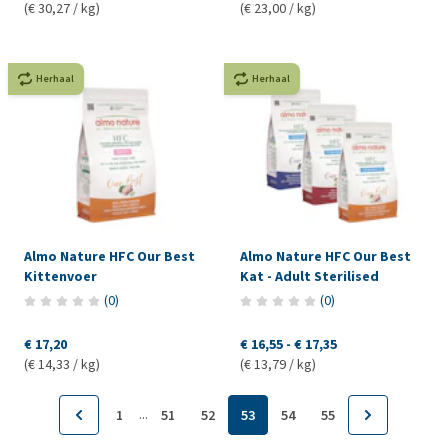
(€ 30,27 / kg)
(€ 23,00 / kg)
Herhaal
Herhaal
Almo Nature HFC Our Best
Almo Nature HFC Our Best
Kittenvoer
Kat - Adult Sterilised
(
0
)
(
0
)
€ 17,20
€ 16,55
-
€ 17,35
(€ 14,33 / kg)
(€ 13,79 / kg)
...
1
51
52
53
54
55