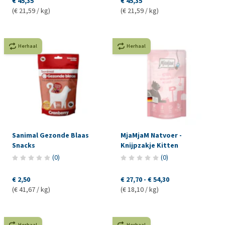
€ 45,35
€ 45,35
(€ 21,59 / kg)
(€ 21,59 / kg)
Herhaal
Herhaal
Sanimal Gezonde Blaas
MjaMjaM Natvoer -
Snacks
Knijpzakje Kitten
(
0
)
(
0
)
€ 2,50
€ 27,70
-
€ 54,30
(€ 41,67 / kg)
(€ 18,10 / kg)
Herhaal
Herhaal