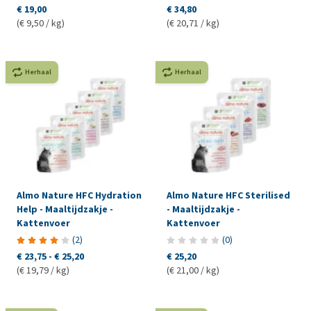
€ 19,00
€ 34,80
(€ 9,50 / kg)
(€ 20,71 / kg)
Herhaal
Herhaal
Almo Nature HFC Hydration
Almo Nature HFC Sterilised
Help - Maaltijdzakje -
- Maaltijdzakje -
Kattenvoer
Kattenvoer
(
2
)
(
0
)
€ 23,75
-
€ 25,20
€ 25,20
(€ 19,79 / kg)
(€ 21,00 / kg)