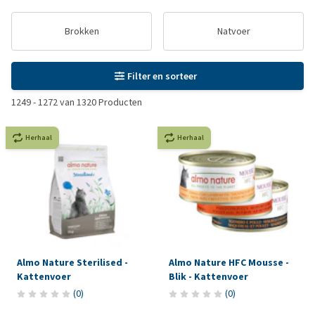
Brokken
Natvoer
Filter en sorteer
1249
-
1272
van
1320
Producten
Herhaal
Herhaal
Almo Nature Sterilised -
Almo Nature HFC Mousse -
Kattenvoer
Blik - Kattenvoer
(
0
)
(
0
)