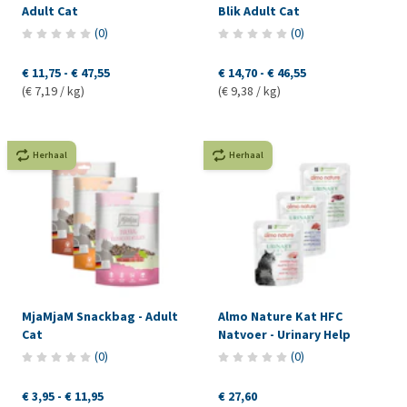
Adult Cat
Blik Adult Cat
(
0
)
(
0
)
€ 11,75
-
€ 47,55
€ 14,70
-
€ 46,55
(€ 7,19 / kg)
(€ 9,38 / kg)
Herhaal
Herhaal
MjaMjaM Snackbag - Adult
Almo Nature Kat HFC
Cat
Natvoer - Urinary Help
(
0
)
(
0
)
€ 3,95
-
€ 11,95
€ 27,60