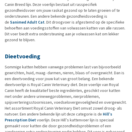
Canin Breed lijn. Deze voerlijn bestaat uit rasspecifiek
gezondheidsvoer om jouw raskat gezond op te laten groeien of te
ondersteunen. Een andere bekende gezondheidsvoeding is
de
Sanimed Adult Cat
. Dit droogvoer is afgestemd op de specifieke
behoeften aan voedingsstoffen van volwassen katten van alle rassen.
Dit voer biedt extra ondersteuning aan je volwassen kat om lekker
gezond te blijven.
Dieetvoeding
Sommige katten hebben vanwege problemen last van bijvoorbeeld
gewrichten, huid, maag- darmen, nieren, blaas of overgewicht. Dan is
een dieetvoeding voor jouw kat van groot belang. Een bekende
dieetvoerlijn is Royal Canin Veterinary diet. Deze voerlijn van Royal
Canin heeft de kwalitatief beste ingrediënten, geschikt voor katten
met onder andere urinewegproblemen, nierproblemen,
spijsverteringsstoornissen, voedselovergevoeligheid en overgewicht.
Het assortiment Royal Canin Veterinary Diet omvat zowel droog- als
natvoer. Een andere bekende lijn uit deze categorie is de
Hill’s
Prescription Diet
voerlijn. Deze Hill’s kattenvoer lijn is speciaal
gemaakt voor katten die door gezondheidsproblemen of een
aandoening extra ondersteuning nodig hebben. Dit voer is gebaseerd