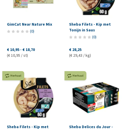
GimCat Near Nature Mix
Sheba Filets - Kip met
Tonijn in Saus
(
0
)
(
0
)
€ 10,95
-
€ 18,70
€ 28,25
(€ 10,95 / st)
(€ 29,43 / kg)
Herhaal
Herhaal
Sheba Filets - Kip met
Sheba Delices du Jour -