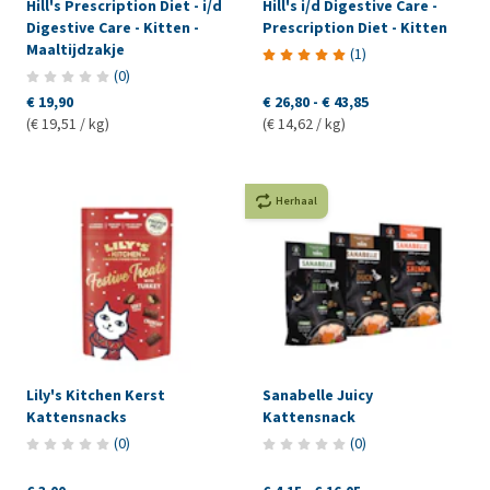
Hill's Prescription Diet - i/d
Hill's i/d Digestive Care -
Digestive Care - Kitten -
Prescription Diet - Kitten
Maaltijdzakje
(
1
)
(
0
)
€ 19,90
€ 26,80
-
€ 43,85
(€ 19,51 / kg)
(€ 14,62 / kg)
Herhaal
Lily's Kitchen Kerst
Sanabelle Juicy
Kattensnacks
Kattensnack
(
0
)
(
0
)