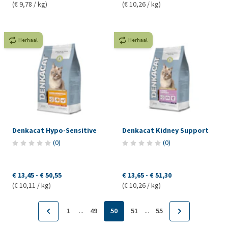
(€ 9,78 / kg)
(€ 10,26 / kg)
Herhaal
Herhaal
Denkacat Hypo-Sensitive
Denkacat Kidney Support
(
0
)
(
0
)
€ 13,45
-
€ 50,55
€ 13,65
-
€ 51,30
(€ 10,11 / kg)
(€ 10,26 / kg)
...
...
1
49
50
51
55