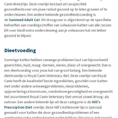
Canin Breed lijn. Deze voerlijn bestaat uit rasspecifiek
gezondheidsvoer om jouw raskat gezond op te laten groeien of te
ondersteunen. Een andere bekende gezondheidsvoeding is
de
Sanimed Adult Cat
. Dit droogvoer is afgestemd op de specifieke
behoeften aan voedingsstoffen van volwassen katten van alle rassen.
Dit voer biedt extra ondersteuning aan je volwassen kat om lekker
gezond te blijven.
Dieetvoeding
Sommige katten hebben vanwege problemen last van bijvoorbeeld
gewrichten, huid, maag- darmen, nieren, blaas of overgewicht. Dan is
een dieetvoeding voor jouw kat van groot belang. Een bekende
dieetvoerlijn is Royal Canin Veterinary diet. Deze voerlijn van Royal
Canin heeft de kwalitatief beste ingrediënten, geschikt voor katten
met onder andere urinewegproblemen, nierproblemen,
spijsverteringsstoornissen, voedselovergevoeligheid en overgewicht.
Het assortiment Royal Canin Veterinary Diet omvat zowel droog- als
natvoer. Een andere bekende lijn uit deze categorie is de
Hill’s
Prescription Diet
voerlijn. Deze Hill’s kattenvoer lijn is speciaal
gemaakt voor katten die door gezondheidsproblemen of een
aandoening extra ondersteuning nodig hebben. Dit voer is gebaseerd