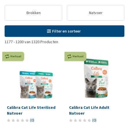
Brokken
Natvoer
Filter en sorteer
1177
-
1200
van
1320
Producten
Herhaal
Herhaal
Calibra Cat Life Sterilised
Calibra Cat Life Adult
Natvoer
Natvoer
(
0
)
(
0
)