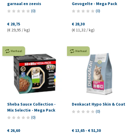
garnaal en zeevis
Gevogelte - Mega Pack
(
0
)
(
0
)
€ 28,75
€ 28,30
(€ 29,95 / kg)
(€ 11,32 / kg)
Herhaal
Herhaal
Sheba Sauce Collection -
Denkacat Hypo Skin & Coat
Mix Selectie - Mega Pack
(
0
)
(
0
)
€ 26,60
€ 13,65
-
€ 51,30