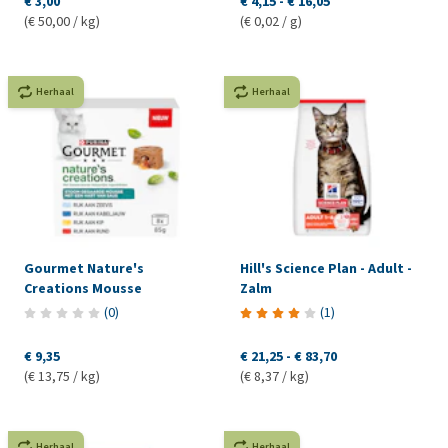
€ 3,00
€ 4,15
-
€ 16,05
(€ 50,00 / kg)
(€ 0,02 / g)
Herhaal
Herhaal
Gourmet Nature's
Hill's Science Plan - Adult -
Creations Mousse
Zalm
(
0
)
(
1
)
€ 9,35
€ 21,25
-
€ 83,70
(€ 13,75 / kg)
(€ 8,37 / kg)
Herhaal
Herhaal