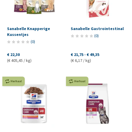
Sanabelle Knapperige
Sanabelle Gastrointestinal
Kussentjes
(
0
)
(
0
)
€ 22,30
€ 21,75
-
€ 49,35
(€ 405,45 / kg)
(€ 6,17 / kg)
Herhaal
Herhaal