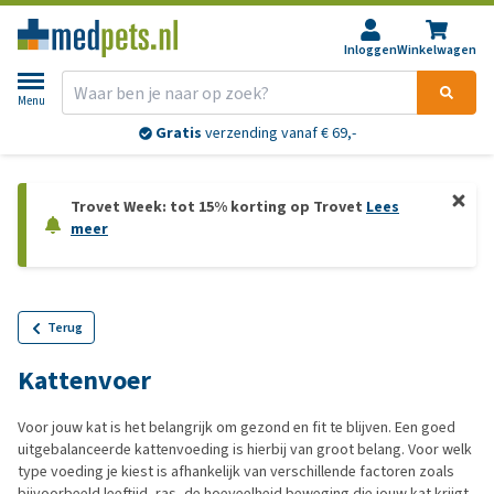
Inloggen
Winkelwagen
Menu
Gratis
verzending vanaf € 69,-
Trovet Week: tot 15% korting op Trovet
Lees
meer
Terug
Kattenvoer
Voor jouw kat is het belangrijk om gezond en fit te blijven. Een goed
uitgebalanceerde kattenvoeding is hierbij van groot belang. Voor welk
type voeding je kiest is afhankelijk van verschillende factoren zoals
bijvoorbeeld leeftijd, ras, de hoeveelheid beweging die jouw kat krijgt