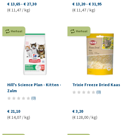
€ 13,65
-
€ 27,30
€ 13,20
-
€ 31,95
(€ 11,47 / kg)
(€ 11,47 / kg)
Herhaal
Herhaal
Hill's Science Plan - Kitten -
Trixie Freeze Dried Kaas
Zalm
(
0
)
(
0
)
€ 21,10
€ 3,20
(€ 14,07 / kg)
(€ 128,00 / kg)