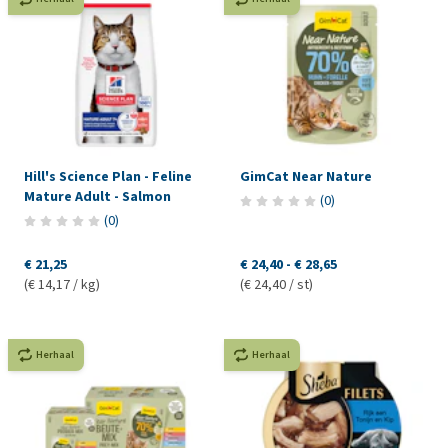
Hill's Science Plan - Feline
GimCat Near Nature
Mature Adult - Salmon
(
0
)
(
0
)
€ 21,25
€ 24,40
-
€ 28,65
(€ 14,17 / kg)
(€ 24,40 / st)
Herhaal
Herhaal