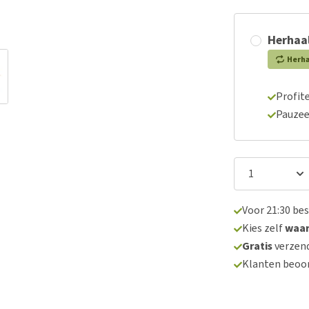
Herhaal
Herh
Profite
Pauzee
Voor 21:30 be
Kies zelf
waa
Gratis
verzend
Klanten beoo