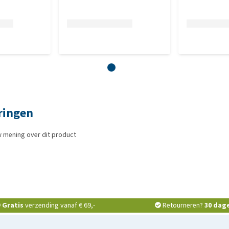
ringen
w mening over dit product
Gratis
verzending vanaf € 69,-
Retourneren?
30 dag