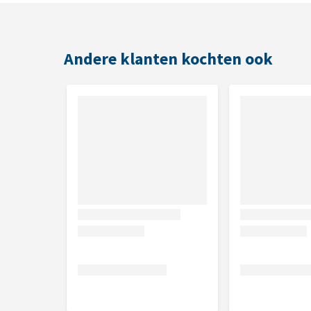
Smaak
Tonijn
Andere klanten kochten ook
Inhoud
12 x 75 g
Samenstelling
Tonijnfilet (70%), tonijnbouillon, zonnebloemolie,
Analytische bestanddelen
Ruw eiwit 16,0%, ruw vet 2,0%, ruwe as 1,5%, ruwe 
Nutritionele toevoegingsmiddelen
Vitamine A (2800 IU/100 g), vitamine D3 (29 IU/100 g)