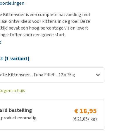
erproblemen
nd te zwaar wordt?
eoordelingen
derdom en dementie
lp! Mijn hond plast in
e Kittenvoer is een complete natvoeding met
is. Wat nu?
ergewicht en conditie
ciaal ontwikkeld voor kittens in de groei. Deze
kijk alles
tijd bevat een hoog percentage vis en levert
ieren, pezen en botten
ingsstoffen voor een goede start.
uchtbaarheid
e
kijk alles
ct (1 variant)
te Kittenvoer - Tuna Fillet - 12 x 75 g
orgen in huis
€ 18,95
rd bestelling
e product eenmalig
(€ 21,05/ kg)