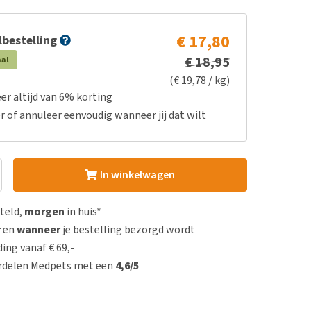
€ 17,80
bestelling
€ 18,95
aal
(€ 19,78 / kg)
er altijd van 6% korting
r of annuleer eenvoudig wanneer jij dat wilt
In winkelwagen
steld,
morgen
in huis*
r
en
wanneer
je bestelling bezorgd wordt
ing vanaf € 69,-
rdelen Medpets met een
4,6/5