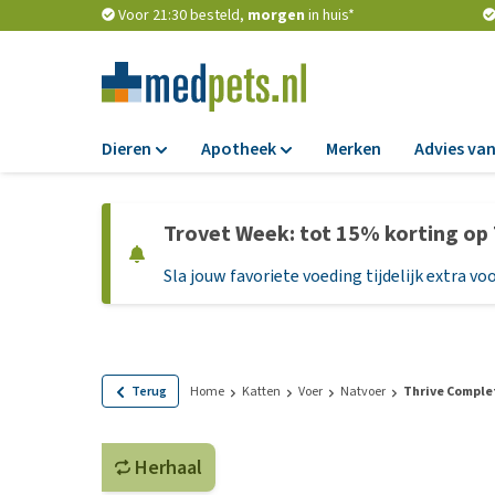
Voor 21:30 besteld,
morgen
in huis*
Dieren
Apotheek
Merken
Advies van
Voer
Apotheek
Trovet Week: tot 15% korting op
Hondenbrokken
Vlooien en teken
Sla jouw favoriete voeding tijdelijk extra voo
Natvoer
Ontworming
Dieetvoer
Medicijnen en
supplementen
Standaardvoer
Probiotica en we
Graanvrij honden
Terug
Home
Katten
Voer
Natvoer
Thrive Comple
Vitamines en min
Puppyvoer en sna
Medische benodi
Herhaal
Glutenvrij honden