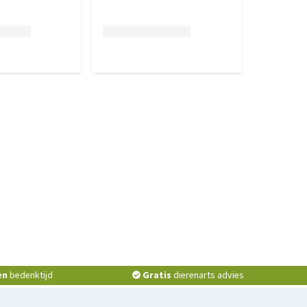
en
bedenktijd
Gratis
dierenarts advies