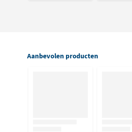
g/100 g), kalium (0,60 g/100 g), zink (12 mg/100 g),
mg/100 g), jodium (0,2 mg/100 g), taurine (50 mg/10
Aanbevolen producten