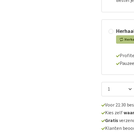
Bestel j
Herhaal
Herh
Profite
Pauzee
Voor 21:30 be
Kies zelf
waa
Gratis
verzend
Klanten beoo