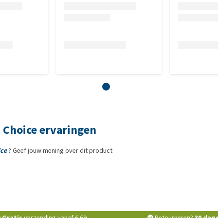
y Choice ervaringen
ice
? Geef jouw mening over dit product
Gratis
verzending vanaf € 69,-
Retourneren?
30 dag