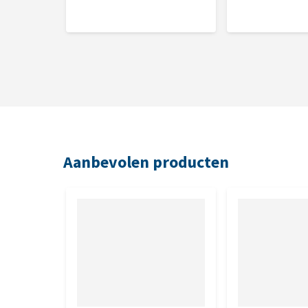
Nutritionele toevoegingsmiddelen
3a370 Taurine 445,00 mg, 3a671 Vitamine D3 250,00 i
Mangaan 1,00 mg, 3b605 Zink 18,00 mg
Aanbevolen producten