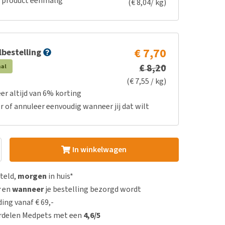
e product eenmalig
(€ 8,04/ kg)
€ 7,70
bestelling
€ 8,20
aal
(€ 7,55 / kg)
er altijd van 6% korting
r of annuleer eenvoudig wanneer jij dat wilt
In winkelwagen
steld,
morgen
in huis*
r
en
wanneer
je bestelling bezorgd wordt
ing vanaf € 69,-
rdelen Medpets met een
4,6/5