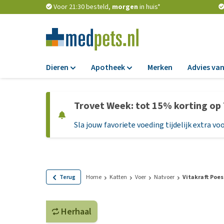
Voor 21:30 besteld,
morgen
in huis*
Dieren
Apotheek
Merken
Advies van
Voer
Apotheek
Trovet Week: tot 15% korting op
Hondenbrokken
Vlooien en teken
Sla jouw favoriete voeding tijdelijk extra voo
Natvoer
Ontworming
Dieetvoer
Medicijnen en
supplementen
Standaardvoer
Probiotica en we
Graanvrij honden
Terug
Home
Katten
Voer
Natvoer
Vitakraft Poes
Vitamines en min
Puppyvoer en sna
Medische benodi
Herhaal
Glutenvrij honden