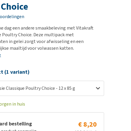
erproblemen
nd te zwaar wordt?
 Choice
derdom en dementie
lp! Mijn hond plast in
eoordelingen
is. Wat nu?
ergewicht en conditie
kijk alles
ke dag een andere smaakbeleving met Vitakraft
ieren, pezen en botten
e Poultry Choice. Deze multipack met
uchtbaarheid
ten in gelei zorgt voor afwisseling en een
jkse maaltijd voor volwassen katten.
kijk alles
e
ct (1 variant)
sie Classique Poultry Choice - 12 x 85 g
orgen in huis
€ 8,20
rd bestelling