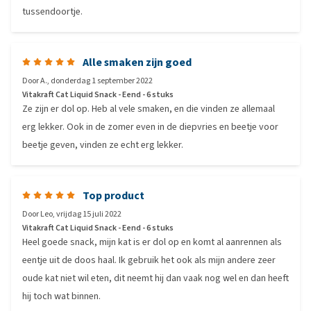
tussendoortje.
Alle smaken zijn goed
Door
A.
,
donderdag 1 september 2022
Vitakraft Cat Liquid Snack - Eend - 6 stuks
Ze zijn er dol op. Heb al vele smaken, en die vinden ze allemaal
erg lekker. Ook in de zomer even in de diepvries en beetje voor
beetje geven, vinden ze echt erg lekker.
Top product
Door
Leo
,
vrijdag 15 juli 2022
Vitakraft Cat Liquid Snack - Eend - 6 stuks
Heel goede snack, mijn kat is er dol op en komt al aanrennen als
eentje uit de doos haal. Ik gebruik het ook als mijn andere zeer
oude kat niet wil eten, dit neemt hij dan vaak nog wel en dan heeft
hij toch wat binnen.