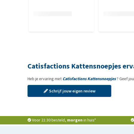
Catisfactions Kattensnoepjes er
Heb je ervaring met
Catisfactions Kattensnoepjes
? Geef jo
Schrijf jouw eigen review
Voor 21:30 besteld,
morgen
in huis*