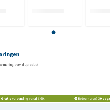
varingen
uw mening over dit product
Gratis
verzending vanaf € 69,-
Retourneren?
30 dag