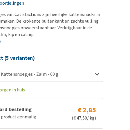
erproblemen
nd te zwaar wordt?
eoordelingen
derdom en dementie
lp! Mijn hond plast in
es van Catisfactions zijn heerlijke kattensnacks in
is. Wat nu?
ergewicht en conditie
 smaken. De krokante buitenkant en zachte vulling
kijk alles
snoepjes onweerstaanbaar. Verkrijgbaar in de
ieren, pezen en botten
lm, kip en catnip.
uchtbaarheid
e
kijk alles
ct (5 varianten)
 Kattensnoepjes - Zalm - 60 g
orgen in huis
€ 2,85
rd bestelling
e product eenmalig
(€ 47,50/ kg)