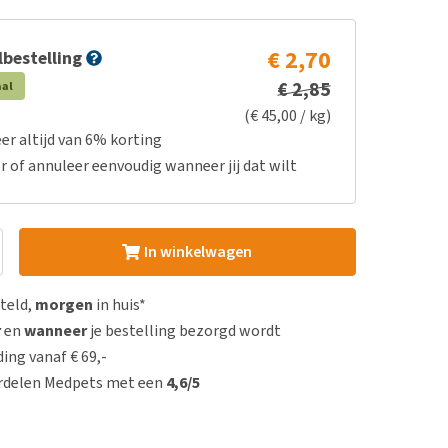
€ 2,70
bestelling
€ 2,85
aal
(€ 45,00 / kg)
er altijd van 6% korting
r of annuleer eenvoudig wanneer jij dat wilt
In winkelwagen
steld,
morgen
in huis*
r
en
wanneer
je bestelling bezorgd wordt
ing vanaf € 69,-
rdelen Medpets met een
4,6/5