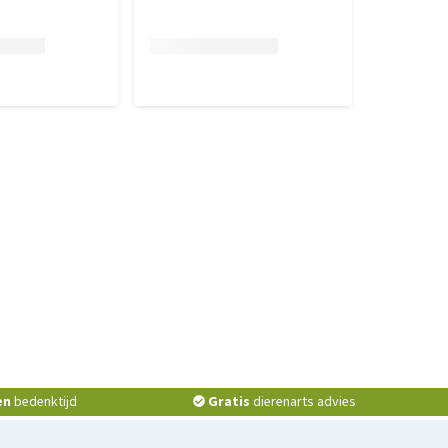
en
bedenktijd
Gratis
dierenarts advies