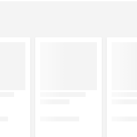
rlijke bijproducten (waarvan kip 4%), oliën en vetten,
oducten, mineralen, vis en bijproducten (4% tonijn).
ierlijke bijproducten, olie en vetten, melk en en
nd), olie en vetten, mineralen.
etten, vlees en dierlijke bijproducten (waarvan rund 4%),