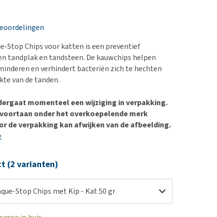
erproblemen
nd te zwaar wordt?
derdom en dementie
lp! Mijn hond plast in
beoordelingen
is. Wat nu?
ergewicht en conditie
kijk alles
-Stop Chips voor katten is een preventief
ieren, pezen en botten
en tandplak en tandsteen. De kauwchips helpen
uchtbaarheid
minderen en verhindert bacteriën zich te hechten
kte van de tanden.
kijk alles
dergaat momenteel een wijziging in verpakking.
 voortaan onder het overkoepelende merk
r de verpakking kan afwijken van de afbeelding.
e
ct (2 varianten)
Bogadent Plaque-Stop Chips met Kip - Kat 50 gr