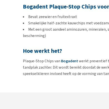
Bogadent Plaque-Stop Chips voor
Bevat zeewier en fruitextraxt
Smakelijke half-zachte kauwchips met voedzam
Met een groot aandeel aminozuren, mineralen, 
bescherming)
Hoe werkt het?
Plaque-Stop Chips van
Bogadent
werkt preventief 
tandplak zachter. Dit wordt bereikt doordat de we
speekselklieren invloed heeft op de vorming van tan
chips heeft een reinigend effect, combineert gebit
hechten aan de oppervlakte van de tanden.
Gebruik