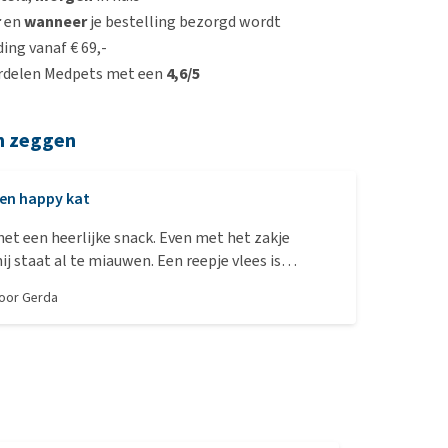
r
en
wanneer
je bestelling bezorgd wordt
ing vanaf € 69,-
rdelen Medpets met een
4,6/5
n zeggen
en happy kat
 het een heerlijke snack. Even met het zakje
ij staat al te miauwen. Een reepje vlees is
tukjes te delen.
door
Gerda