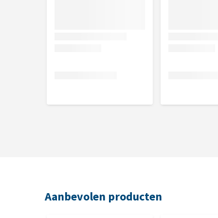
Het poeder voor paarden kan door het voer gegeven
niet uit de bak wordt geblazen.
Bewaren
Buiten invloed van direct zonlicht, droog en op ka
houdbaarheidsdatum staat vermeld op het etiket.
Samenstelling per 5 gram poeder
Artemisia absinthium, Curcuma xanthorrhiza, Orig
vulgaris, Trigonella foenum-graecum, Calendula offi
Aromatische stoffen: Citrus x paradisi (extr.), Peumus
Aanbevolen producten