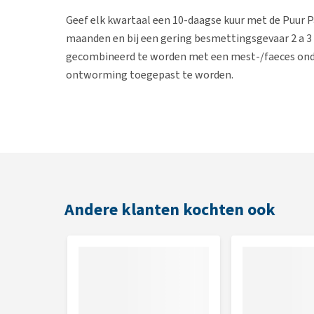
Geef elk kwartaal een 10-daagse kuur met de Puur Pa
maanden en bij een gering besmettingsgevaar 2 a 3 x
gecombineerd te worden met een mest-/faeces onder
ontworming toegepast te worden.
Puur Parasitus dosering
Dosering
Paard
2 afgestreken maatscheppe
Pony
1 tot 1,5 afgestreken maat
Andere klanten kochten ook
1 Afgestreken maatschep bevat ongeveer 5 gram. In 
therapeut de dosering tijdelijk verdubbeld worden.
Toediening