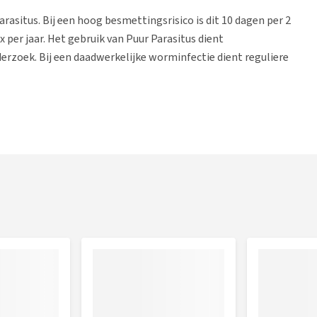
rasitus. Bij een hoog besmettingsrisico is dit 10 dagen per 2
 per jaar. Het gebruik van Puur Parasitus dient
zoek. Bij een daadwerkelijke worminfectie dient reguliere
n, 2x per dag
schep, 2x per dag
ernstige gevallen kan in overleg met de dierenarts of