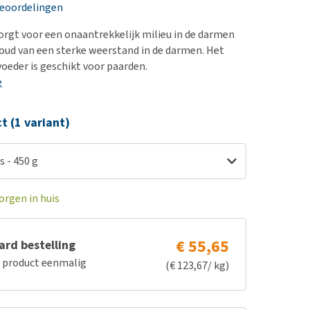
erproblemen
nd te zwaar wordt?
beoordelingen
derdom en dementie
lp! Mijn hond plast in
zorgt voor een onaantrekkelijk milieu in de darmen
is. Wat nu?
ergewicht en conditie
oud van een sterke weerstand in de darmen. Het
kijk alles
voeder is geschikt voor paarden.
ieren, pezen en botten
e
uchtbaarheid
kijk alles
ct (1 variant)
s - 450 g
orgen in huis
€ 55,65
rd bestelling
e product eenmalig
(€ 123,67/ kg)