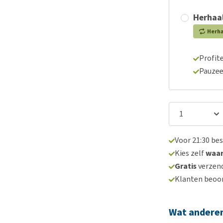
Herhaal
Herh
Profite
Pauzee
Voor 21:30 be
Kies zelf
waa
Gratis
verzend
Klanten beoo
Wat andere