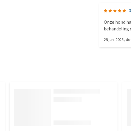
G
Onze hond had
behandeling d
de kuur is ze
29 juni 2023
, d
geen verdere 
Toediening w