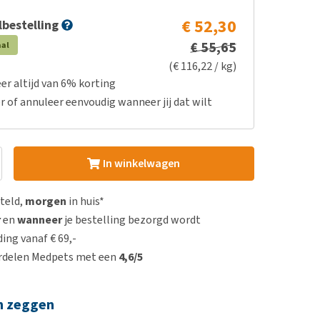
€ 52,30
bestelling
€ 55,65
aal
(€ 116,22 / kg)
er altijd van 6% korting
r of annuleer eenvoudig wanneer jij dat wilt
In winkelwagen
steld,
morgen
in huis*
r
en
wanneer
je bestelling bezorgd wordt
ing vanaf € 69,-
rdelen Medpets met een
4,6/5
n zeggen