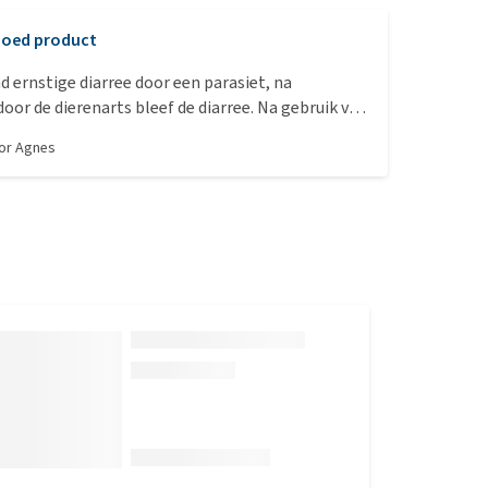
oed product
 ernstige diarree door een parasiet, na
oor de dierenarts bleef de diarree. Na gebruik van
 nu weer helemaal in orde. Normale ontlasting en
oor
Agnes
problemen. Ik zou dit zo weer gebruiken.
as simpel met wat leverworst.