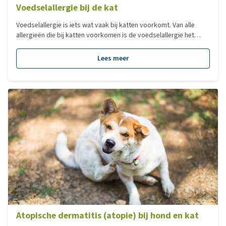
Voedselallergie bij de kat
Voedselallergie is iets wat vaak bij katten voorkomt. Van alle
allergieën die bij katten voorkomen is de voedselallergie het
meest voorkomend. We zien het vaker bij katten dan bij honden.
Maar wat is voedselallergie en hoe kunnen we het bewijzen? Dat
Lees meer
lees je hier!
Atopische dermatitis (atopie) bij hond en kat