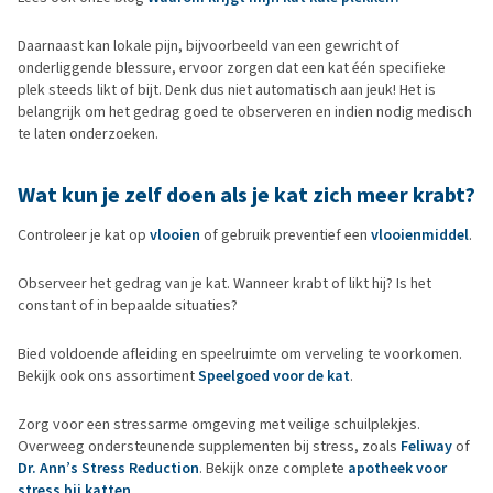
Daarnaast kan lokale pijn, bijvoorbeeld van een gewricht of
onderliggende blessure, ervoor zorgen dat een kat één specifieke
plek steeds likt of bijt. Denk dus niet automatisch aan jeuk! Het is
belangrijk om het gedrag goed te observeren en indien nodig medisch
te laten onderzoeken.
Wat kun je zelf doen als je kat zich meer krabt?
Controleer je kat op
vlooien
of gebruik preventief een
vlooienmiddel
.
Observeer het gedrag van je kat. Wanneer krabt of likt hij? Is het
constant of in bepaalde situaties?
Bied voldoende afleiding en speelruimte om verveling te voorkomen.
Bekijk ook ons assortiment
Speelgoed voor de kat
.
Zorg voor een stressarme omgeving met veilige schuilplekjes.
Overweeg ondersteunende supplementen bij stress, zoals
Feliway
of
Dr. Ann’s Stress Reduction
. Bekijk onze complete
apotheek voor
stress bij katten
.