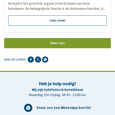
De huid is het grootste orgaan in het lichaam van onze
huisdieren. De belangrijkste functie is de defensieve barrière, die
het lichaam beschermt tegen aanvallen van buitenaf. Atopische
dermatitis (atopie) is de meest voorkomende allergische
Lees meer
aandoening bij honden. Hierbij treedt een afweerreactie op
tegen, op zichzelf onschadelijke, stoffen in de omgeving, zoals
planten of bomen pollen, onkruid, schimmels, gisten en mijten.
Vaak heeft dit te maken met een genetische aanleg.
Meer tips
Deel dit artikel
Heb je hulp nodig?
Wij zijn telefonisch bereikbaar
Maandag t/m vrijdag: 08:30 - 13:00 uur
Stuur ons een WhatsApp bericht