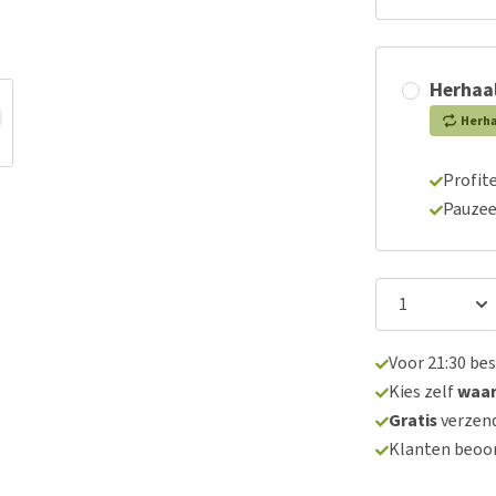
Herhaal
Herh
Profite
Pauzee
Voor 21:30 be
Kies zelf
waa
Gratis
verzend
Klanten beoo