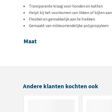
Transparante kraag voor honden en katten
Helpt bij het voorkomen van likken of bijten a
Flexibel en gemakkelijk aan te trekken
Gemaakt van milieuvriendelijke polypropyleen
Maat
Om er zeker van te zijn dat je de juiste maat voor jo
meten. In het artikel
Hoe weet ik welke maat mijn h
beste kunt opmeten.
Buster
Maatvoering
Transparent
Andere klanten kochten ook
Classic Collar
Opening
lengte in
H
Maat
in
cm/inch
c
cm/inch