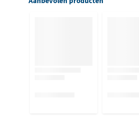
Aanbevolen producten
34-42
1
6
25 cm/9.84''
cm/13.3''-
c
16.5''
6
41-48
1
7
30 cm/11.81''
cm/16.1''-
c
18.8''
7
Wat als de Buster Transparent Cla
Om te controleren of de Buster Transparent Classic 
naast je huisdier houden. Zo kun je controleren of 
retourneren als deze in aanraking is geweest met je 
product bevlekt is, gedragen is, haar bevat, vies rui
teruggestuurd. Het komt dan ten bate van een goed 
worden met producten die niet in nieuwstaat worde
voor het passen en/of terugsturen.