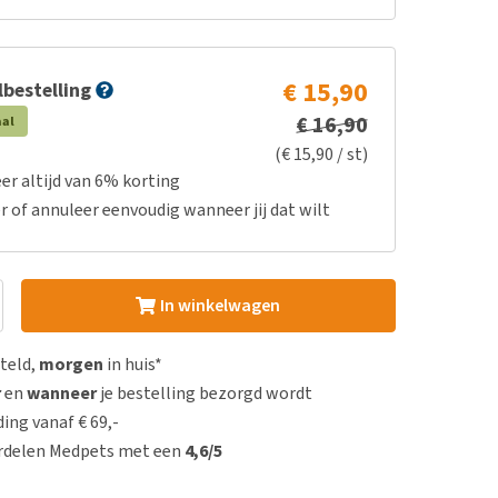
€ 15,90
bestelling
€ 16,90
aal
(€ 15,90 / st)
er altijd van 6% korting
r of annuleer eenvoudig wanneer jij dat wilt
In winkelwagen
steld,
morgen
in huis*
r
en
wanneer
je bestelling bezorgd wordt
ing vanaf € 69,-
rdelen Medpets met een
4,6/5