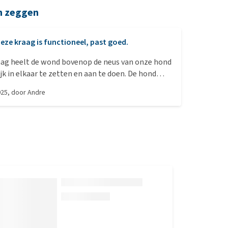
n zeggen
eze kraag is functioneel, past goed.
aag heelt de wond bovenop de neus van onze hond
jk in elkaar te zetten en aan te doen. De hond
ig hinder van en kan ermee slapen.
025
, door
Andre