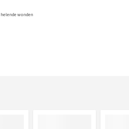
an helende wonden
uw huisdier bestelt, is het belangrijk om het dier goed op te
uisdier nodig heeft?
geven we tips hoe jij jouw huisdier het
alsgat in
Kg
Ras indicatie
m/inch
dier