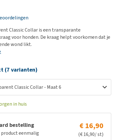
erproblemen
nd te zwaar wordt?
derdom en dementie
lp! Mijn hond plast in
beoordelingen
is. Wat nu?
ergewicht en conditie
kijk alles
ent Classic Collar is een transparante
ieren, pezen en botten
raag voor honden. De kraag helpt voorkomen dat je
uchtbaarheid
ende wond likt.
e
kijk alles
ct (7 varianten)
arent Classic Collar - Maat 6
orgen in huis
€ 16,90
rd bestelling
e product eenmalig
(€ 16,90/ st)