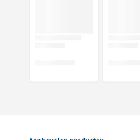
13-15
7
1
7,5 cm/2.95''
cm/5.1''-
3
5.9''
15-18
7
2
10 cm/3.93''
cm/5.9''-
c
7.0''
19-21
9
3
12,5 cm/4.92''
cm/7.4''-
c
8.2''
4
20-22
1
4
15 cm/5.90''
cm/7.8''-
c
8.6''
4
23-27
1
5
20 cm/8.87''
cm/9.1''-
c
10.6''
5