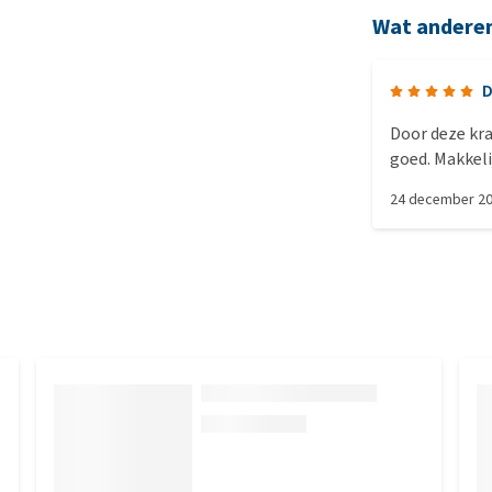
Wat andere
D
Door deze kr
goed. Makkeli
heeft er wein
24 december 2