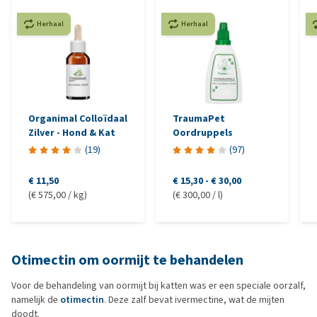
Herhaal
Herhaal
Organimal Colloïdaal
TraumaPet
Zilver - Hond & Kat
Oordruppels
(
19
)
(
97
)
€ 11,50
€ 15,30
-
€ 30,00
(€ 575,00 / kg)
(€ 300,00 / l)
Otimectin om oormijt te behandelen
Voor de behandeling van oormijt bij katten was er een speciale oorzalf,
namelijk de
otimectin
. Deze zalf bevat ivermectine, wat de mijten
doodt.