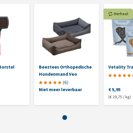
Herhaal
Borstel
Beeztees Orthopedische
Vetality Tr
Hondenmand Veo
(
6
)
Niet meer leverbaar
€ 5,95
(€ 29,75 / kg)