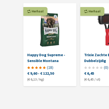
Herhaal
Herhaal
Happy Dog Supreme -
Trixie Zachte 
Sensible Montana
Dubbelzijdig
(
18
)
(
0
)
€ 9,60
-
€ 122,50
€ 6,45
(€ 6,13 / kg)
(€ 6,45 / st)