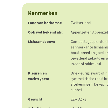
Kenmerken
Land van herkomst:
Zwitserland
Ook wel bekend als:
Appenzeller, Appenze
Lichaamsbouw:
Compact, gespierd en
een vierkante lichaams
borst breed en goed on
opvallend gekruld en 
in een strakke krul.
Kleuren en
Driekleurig: zwart of
vachttypen:
symmetrische roestbru
aftekeningen. De vacht 
dubbel.
Gewicht:
22 – 32 kg