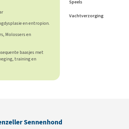
Speels
ar
Vachtverzorging
ogdysplasie en entropion.
rs, Molossers en
onsequente baasjes met
weging, training en
enzeller Sennenhond