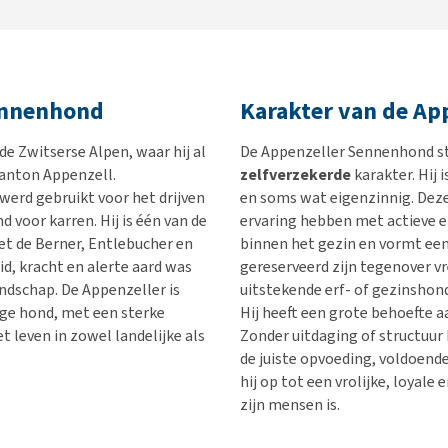
ennenhond
Karakter van de Ap
e Zwitserse Alpen, waar hij al
De Appenzeller Sennenhond s
kanton Appenzell.
zelfverzekerde
karakter. Hij i
werd gebruikt voor het drijven
en soms wat eigenzinnig. Dez
d voor karren. Hij is één van de
ervaring hebben met actieve e
t de Berner, Entlebucher en
binnen het gezin en vormt ee
, kracht en alerte aard was
gereserveerd zijn tegenover v
andschap. De Appenzeller is
uitstekende erf- of gezinshon
ige hond, met een sterke
Hij heeft een grote behoefte a
 leven in zowel landelijke als
Zonder uitdaging of structuur
de juiste opvoeding, voldoende
hij op tot een vrolijke, loyale 
zijn mensen is.