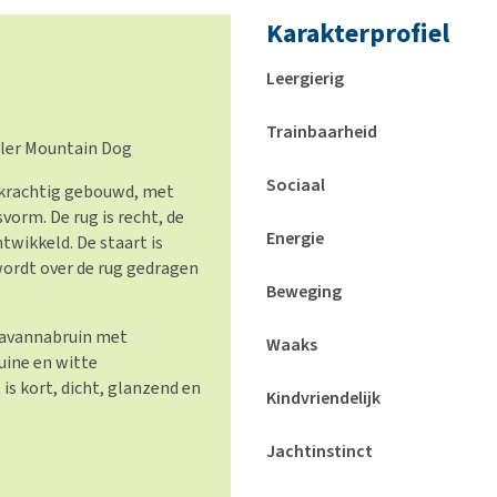
Karakterprofiel
Leergierig
Trainbaarheid
ller Mountain Dog
Sociaal
 krachtig gebouwd, met
vorm. De rug is recht, de
Energie
twikkeld. De staart is
wordt over de rug gedragen
Beweging
 havannabruin met
Waaks
ine en witte
is kort, dicht, glanzend en
Kindvriendelijk
Jachtinstinct