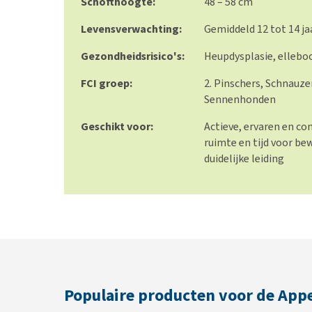
Schofthoogte:
48 – 58 cm
Levensverwachting:
Gemiddeld 12 tot 14 ja
Gezondheidsrisico's:
Heupdysplasie, ellebo
FCI groep:
2. Pinschers, Schnauze
Sennenhonden
Geschikt voor:
Actieve, ervaren en c
ruimte en tijd voor be
duidelijke leiding
Populaire producten voor de App