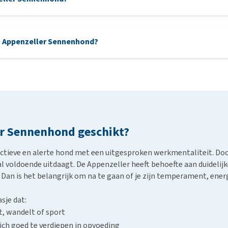
entropion
t zo alert, actief en zelfstandig. Ook een echte werkhond met vee
en Appenzeller Sennenhond?
werkend met zijn baasje. Meer gefokt op herderstaken, maar vergel
 wel gevoeliger van aard dan de Appenzeller.
 waakse, trouwe gezinshond met een sterke band met zijn eigenaar.
 beschermend, al vergt hij vaak meer training en ervaring.
er Sennenhond geschikt?
ctieve en alerte hond met een uitgesproken werkmentaliteit. Door
 voldoende uitdaagt. De Appenzeller heeft behoefte aan duidelijke 
 Dan is het belangrijk om na te gaan of je zijn temperament, ener
sje dat:
t, wandelt of sport
zich goed te verdiepen in opvoeding