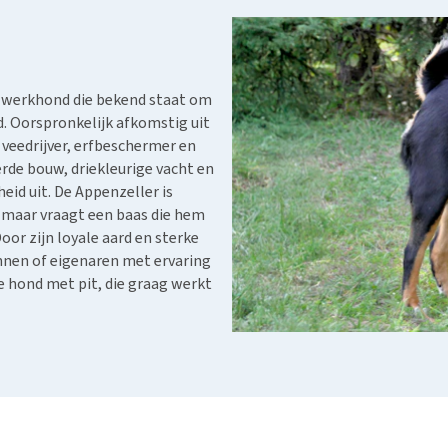
Bench
Nierproblemen
BARF
Ni
ho
er
Voer- en drinkbakken
Ouderdom en dementie
Puppy apotheek
Ou
He
nvoer
hu
Op reis en onderweg
Overgewicht en conditie
Vuurwerkangst
Ov
r
Be
Bekijk alles
Bekijk alles
e werkhond die bekend staat om
Puppy benodigdheden
Sp
d. Oorspronkelijk afkomstig uit
Bekijk alles
Vr
 veedrijver, erfbeschermer en
Be
erde bouw, driekleurige vacht en
heid uit. De Appenzeller is
, maar vraagt een baas die hem
oor zijn loyale aard en sterke
innen of eigenaren met ervaring
e hond met pit, die graag werkt