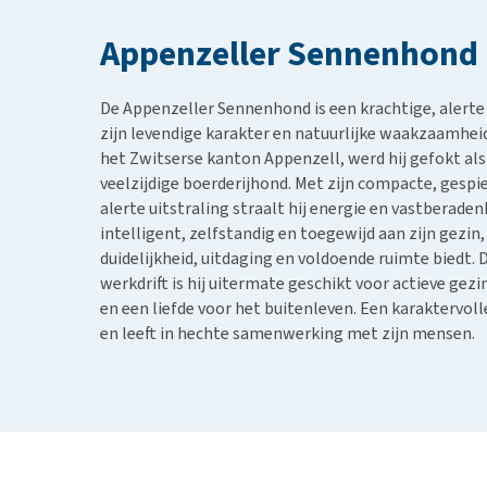
BARF
Hypoallergeen vo
Puppy apotheek
Appenzeller Sennenhond
Biologisch honde
Vuurwerkangst
Vegan hondenvoe
Bekijk alles
De Appenzeller Sennenhond is een krachtige, alert
Snacks
zijn levendige karakter en natuurlijke waakzaamhei
Bekijk alles
het Zwitserse kanton Appenzell, werd hij gefokt als
veelzijdige boerderijhond. Met zijn compacte, gespi
alerte uitstraling straalt hij energie en vastberaden
intelligent, zelfstandig en toegewijd aan zijn gezin
duidelijkheid, uitdaging en voldoende ruimte biedt. D
werkdrift is hij uitermate geschikt voor actieve gez
en een liefde voor het buitenleven. Een karaktervoll
en leeft in hechte samenwerking met zijn mensen.