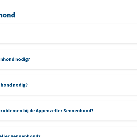
nhond
enhond nodig?
hond
nhond nodig?
roblemen bij de Appenzeller Sennenhond?
tandenpoetse
Heupdysplasie (HD)
zeller Sennenhond?