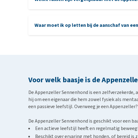
elleboogdysplasie
Entlebucher Sennenhond: iets kleiner, maar ne
Waar moet ik op letten bij de aanschaf van e
Australische Kelpie
: energiek, slim en graag 
Border Collie
: zeer intelligent en werklustig,
aanschaf
Hovawart
: groter en rustiger, maar ook een
Duitse Herder
: veelzijdig inzetbaar, actief en
Voor welk baasje is de Appenzell
De Appenzeller Sennenhond is een zelfverzekerde, a
hij om een eigenaar die hem zowel fysiek als mentaal
een passieve leefstijl. Overweeg je een Appenzeller?
De Appenzeller Sennenhond is geschikt voor een baa
Een actieve leefstijl heeft en regelmatig beweeg
Beschikt over ervaring met honden, of bereid is 