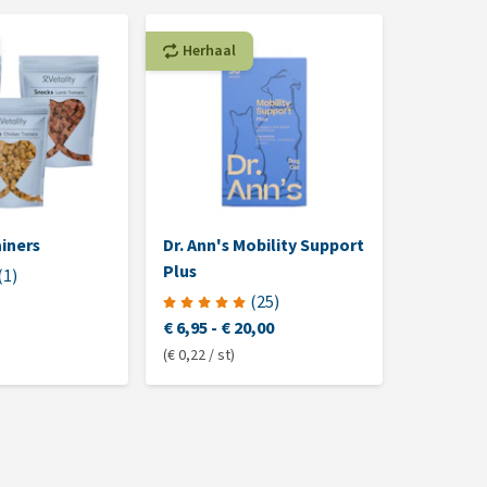
Herhaal
ainers
Dr. Ann's Mobility Support
Vetality
Plus
Hondenv
(
1
)
(
25
)
€ 6,95
-
€ 20,00
Niet mee
(€ 0,22 / st)