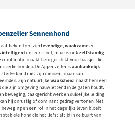
penzeller Sennenhond
taat bekend om zijn
levendige
,
waakzame
en
s
intelligent
en leert snel, maar is ook
zelfstandig
e combinatie maakt hem geschikt voor baasjes die
n sterke honden. De Appenzeller is
aanhankelijk
n sterke band met zijn mensen, maar kan
reemden. Zijn natuurlijke
waaksheid
maakt hem een
d die zijn omgeving nauwlettend in de gaten houdt.
an beweging, taakgericht werk en duidelijke leiding.
 kan hij onrustig of dominant gedrag vertonen. Met
 beweging en een rol in het dagelijks leven bloeit
en stabiele hond die het liefst altijd in de buurt van