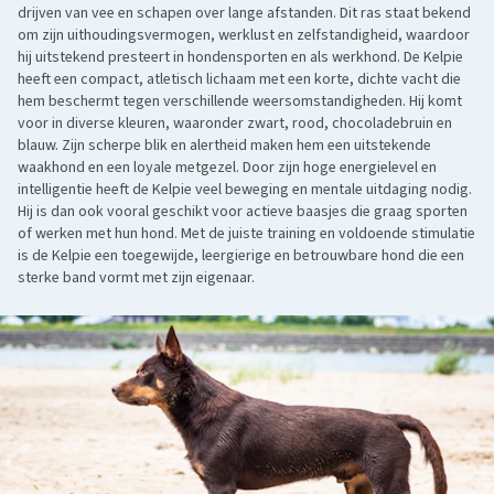
drijven van vee en schapen over lange afstanden. Dit ras staat bekend
om zijn uithoudingsvermogen, werklust en zelfstandigheid, waardoor
hij uitstekend presteert in hondensporten en als werkhond. De Kelpie
heeft een compact, atletisch lichaam met een korte, dichte vacht die
hem beschermt tegen verschillende weersomstandigheden. Hij komt
voor in diverse kleuren, waaronder zwart, rood, chocoladebruin en
blauw. Zijn scherpe blik en alertheid maken hem een uitstekende
waakhond en een loyale metgezel. Door zijn hoge energielevel en
intelligentie heeft de Kelpie veel beweging en mentale uitdaging nodig.
Hij is dan ook vooral geschikt voor actieve baasjes die graag sporten
of werken met hun hond. Met de juiste training en voldoende stimulatie
is de Kelpie een toegewijde, leergierige en betrouwbare hond die een
sterke band vormt met zijn eigenaar.