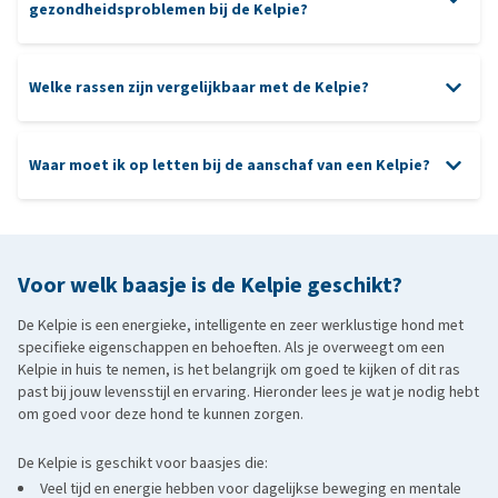
gezondheidsproblemen bij de Kelpie?
apporteren
oren
uitdaging
Welke rassen zijn vergelijkbaar met de Kelpie?
Heupdysplasie
elleboogdysplasie
nagels
progressieve retina atrofie (PRA)
gebitsverzorging
Waar moet ik op letten bij de aanschaf van een Kelpie?
Border Collie
:
net als de Kelpie een uiterst intelligente en
energieke hond, oorspronkelijk gefokt voor het hoeden van vee.
aanschaf van een Kelpie
Vereist veel mentale en fysieke uitdaging.
Australian Cattle Dog
:
een krachtig en vastberaden
Voor welk baasje is de Kelpie geschikt?
veedrijversras met een hoge mate van zelfstandigheid en
werkdrang. Geschikt voor actieve eigenaren.
De Kelpie is een energieke, intelligente en zeer werklustige hond met
specifieke eigenschappen en behoeften. Als je overweegt om een
Belgische Herder:
een waakzame en zeer gedreven hond met
Kelpie in huis te nemen, is het belangrijk om goed te kijken of dit ras
een hoge energiebehoefte en intelligentie, veel gebruikt in werk- en
past bij jouw levensstijl en ervaring. Hieronder lees je wat je nodig hebt
sportomgevingen.
om goed voor deze hond te kunnen zorgen.
Shetland Sheepdog (Sheltie)
:
een kleiner, intelligent hoedend
De Kelpie is geschikt voor baasjes die:
ras met veel energie en een groot leervermogen, maar minder
Veel tijd en energie hebben voor dagelijkse beweging en mentale
intens dan de Kelpie.