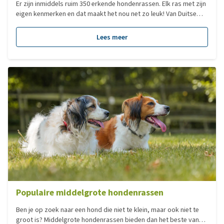
Er zijn inmiddels ruim 350 erkende hondenrassen. Elk ras met zijn
eigen kenmerken en dat maakt het nou net zo leuk! Van Duitse
Dog tot Chihuahua, elk hondenras heeft zijn eigen charme. Veel
mensen zoeken een hond op basis van het formaat. Dit zegt
Lees meer
echter niks over het karakter van een hond en dus ook niet of
deze bij je past, al is het natuurlijk minder verstandig om voor
een Sint Bernhard te kiezen als je in een klein appartement woont.
Populaire middelgrote hondenrassen
Ben je op zoek naar een hond die niet te klein, maar ook niet te
groot is? Middelgrote hondenrassen bieden dan het beste van