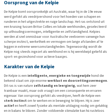
Oorsprong van de Kelpie
De Kelpie komt oorspronkelijk uit Australië, waar hij in de 19e eeuw
werd gefokt als veedrijvershond voor het hoeden van schapen en
runderen in het uitgestrekte en ruige landschap. Het ras ontstond uit
een kruising tussen Britse Collies en lokale werkhonden, geselecteerd
op uithoudingsvermogen, intelligentie en zelfstandigheid. Kelpies
werden al snel onmisbaar voor Australische veeboeren vanwege hun
scherpe instinct, werkethiek en vermogen om lange afstanden af te
leggen in extreme weersomstandigheden. Tegenwoordig wordt de
Kelpie nog steeds ingezet als werkhond en is hij wereldwijd geliefd als
sport- en gezinshond voor actieve baasjes.
Karakter van de Kelpie
De Kelpie is een
intelligente, energieke en toegewijde
hond die
bekend staat om zijn enorme
werklust en doorzettingsvermogen
.
Dit ras is van nature
zelfstandig en leergierig
, wat hem zeer
trainbaar maakt, maar ook vraagt om een consequente en ervaren
eigenaar. Van oorsprong gefokt als veedrijver, heeft de Kelpie een
sterk instinct
om te werken en in beweging te blijven. Hij is zeer
actief
en heeft zowel fysieke als mentale uitdaging nodig om gelukkig
en in balans te blijven. Zonder voldoende stimulatie kan hij rusteloos