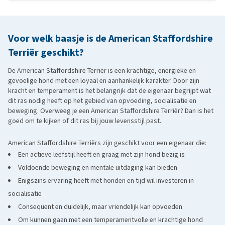
aanschaf
American Bulldog: robuust en gespierd, met een alerte en loyale
aard en een sterke band met zijn eigenaar.
Bull Terrier
: herkenbaar aan zijn unieke kopvorm, speels en
Voor welk baasje is de American Staffordshire
energiek met een eigenzinnig karakter.
Terriër geschikt?
Boxer
: atletisch en levendig, met een waaks maar vriendelijk
De American Staffordshire Terriër is een krachtige, energieke en
karakter en veel behoefte aan beweging.
gevoelige hond met een loyaal en aanhankelijk karakter. Door zijn
kracht en temperament is het belangrijk dat de eigenaar begrijpt wat
dit ras nodig heeft op het gebied van opvoeding, socialisatie en
beweging. Overweeg je een American Staffordshire Terriër? Dan is het
goed om te kijken of dit ras bij jouw levensstijl past.
American Staffordshire Terriërs zijn geschikt voor een eigenaar die:
Een actieve leefstijl heeft en graag met zijn hond bezig is
Voldoende beweging en mentale uitdaging kan bieden
Enigszins ervaring heeft met honden en tijd wil investeren in
socialisatie
Consequent en duidelijk, maar vriendelijk kan opvoeden
Om kunnen gaan met een temperamentvolle en krachtige hond