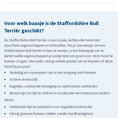
aanschaf van een Staffordshire Bull Terriër
vergelijkbare sterke, liefdevolle persoonlijkheid.
huidallergieën
Bull Terriër
: herkenbaar aan zijn unieke eiervormige hoofd,
maar net als de Staffie energiek, trouw en speels.
Voor welk baasje is de Staffordshire Bull
Boston Terriër
: is kleiner en minder gespierd, maar deelt het
Terriër geschikt?
speelse, aanhankelijke karakter.
De Staffordshire Bull Terriër is een loyale, liefdevolle hond met
specifieke eigenschappen en behoeftes. Als je overweegt om een
Staffordshire Bull Terriër in huis te nemen, is het belangrijk om te
weten welke eigenschappen je nodig hebt om goed voor deze hond te
kunnen zorgen. Hieronder vind je enkele punten om te bepalen of deze
hond bij jou past:
Geduldig en consequent zijn in hun omgang met honden
Actieve levensstijl
Dagelijks voldoende beweging en spel kunnen aanbieden
Bereid zijn om tijd te steken in socialisatie met mensen en andere
dieren
Voldoende tijd en aandacht voor dagelijkse interactie
Stevig grenzen kunnen stellen zonder hardhandigheid