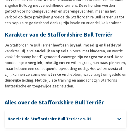
Engelse Bulldog met verschillende terriërs. Deze honden werden
gefokt voor hondengevechten en stierengevechten, maar na het
verbod op deze praktijken groeide de Staffordshire Bull Terriër uit tot
een populaire gezinshond dankzij zijn loyale en vriendelijke karakter.
Karakter van de Staffordshire Bull Terriër
De Staffordshire Bull Terriër heeft een
loyaal
,
moedig
en
liefdevol
karakter. Hij is
vriendelijk
en
speels
, vooral met kinderen, en wordt
vaak “de nanny-hond” genoemd vanwege zijn
zorgzame aard
. Deze
honden zijn
energiek
,
intelligent
en willen graag hun baas plezieren,
maar hebben een consequente opvoeding nodig. Hoewel ze
sociaal
zijn, kunnen ze soms een
sterke wil
hebben, wat vraagt om geduld en
duidelijke leiding. Met de juiste training en aandacht zijn Staffords
fantastische en toegewijde gezinsleden.
Alles over de Staffordshire Bull Terriër
Hoe ziet de Staffordshire Bull Terriër eruit?