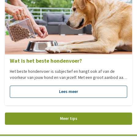
Wat is het beste hondenvoer?
Het beste hondenvoer is subjectief en hangt ook af van de
voorkeur van jouw hond en van jezelf. Met een groot aanbod aan
verschillende type voedingen, hebben we voor jou een overzicht
gemaakt van de populairste voedingen per categorie!
Lees meer
Meer tips