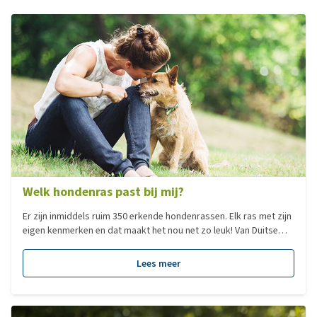
Welk hondenras past bij mij?
Er zijn inmiddels ruim 350 erkende hondenrassen. Elk ras met zijn
eigen kenmerken en dat maakt het nou net zo leuk! Van Duitse
Dog tot Chihuahua, elk hondenras heeft zijn eigen charme. Veel
mensen zoeken een hond op basis van het formaat. Dit zegt
Lees meer
echter niks over het karakter van een hond en dus ook niet of
deze bij je past, al is het natuurlijk minder verstandig om voor
een Sint Bernhard te kiezen als je in een klein appartement woont.