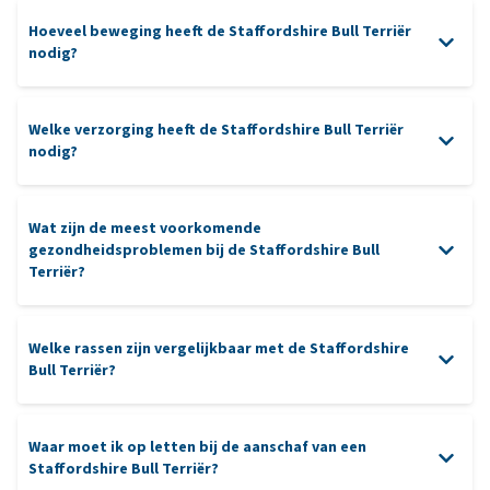
Hoeveel beweging heeft de Staffordshire Bull Terriër
nodig?
Welke verzorging heeft de Staffordshire Bull Terriër
nodig?
verzorging
puzzels
Wat zijn de meest voorkomende
nagels
gezondheidsproblemen bij de Staffordshire Bull
tanden
Terriër?
Welke rassen zijn vergelijkbaar met de Staffordshire
Bull Terriër?
heupdysplasie
ontworming
patella luxatie
Waar moet ik op letten bij de aanschaf van een
American Staffordshire Terriër
: zijn groter en iets minder
Staffordshire Bull Terriër?
compact dan de Staffordshire Bull Terriër, maar met een