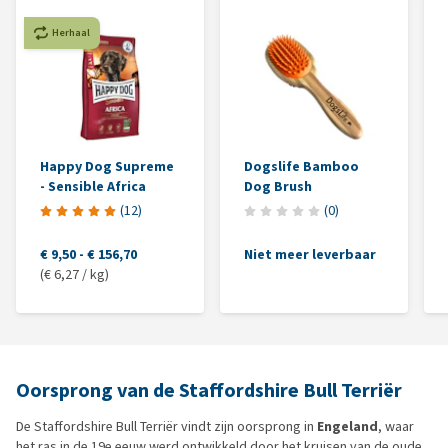
Herhaal
Happy Dog Supreme
Dogslife Bamboo
- Sensible Africa
Dog Brush
(
12
)
(
0
)
€ 9,50
-
€ 156,70
Niet meer leverbaar
(€ 6,27 / kg)
Oorsprong van de Staffordshire Bull Terriër
De Staffordshire Bull Terriër vindt zijn oorsprong in
Engeland
, waar
het ras in de 19e eeuw werd ontwikkeld door het kruisen van de oude