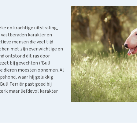
Bench
Nierproblemen
BARF
Ni
ho
er
Voer- en drinkbakken
Ouderdom en dementie
Puppy apotheek
Ou
He
nvoer
hu
Op reis en onderweg
Overgewicht en conditie
Vuurwerkangst
Ov
r
ke en krachtige uitstraling,
Be
Bekijk alles
Bekijk alles
Puppy benodigdheden
Sp
n vastberaden karakter en
Bekijk alles
tieve mensen die veel tijd
Vr
bben met zijn evenwichtige en
Be
d ontstond dit ras door
ezet bij gevechten (‘Bull
ilde dieren moesten opnemen. Al
apshond, waar hij gelukkig
ull Terriër past goed bij
erk maar liefdevol karakter