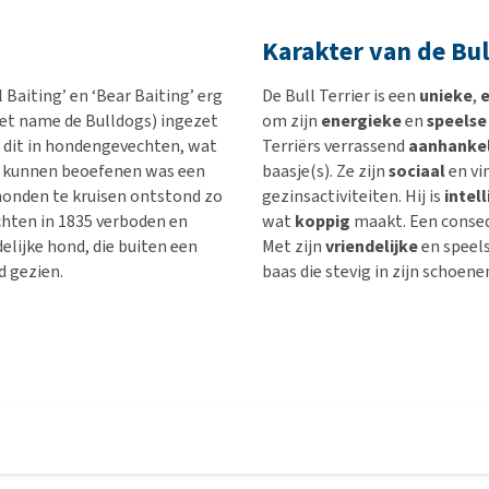
Karakter van de Bul
Baiting’ en ‘Bear Baiting’ erg
De Bull Terrier is een
unieke
,
e
et name de Bulldogs) ingezet
om zijn
energieke
en
speelse
e dit in hondengevechten, wat
Terriërs verrassend
aanhankel
 te kunnen beoefenen was een
baasje(s). Ze zijn
sociaal
en vi
honden te kruisen ontstond zo
gezinsactiviteiten. Hij is
intel
echten in 1835 verboden en
wat
koppig
maakt. Een conseq
elijke hond, die buiten een
Met zijn
vriendelijke
en speels
 gezien.
baas die stevig in zijn schoene