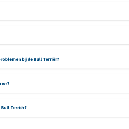
blemen bij de Bull Terriër?
nagels
riër?
atopie
allergie
American 
 Bull Terriër?