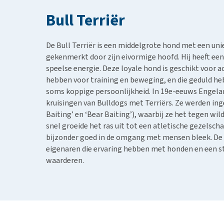
BARF
Hypoallergeen vo
Bull Terriër
Puppy apotheek
Biologisch honde
Vuurwerkangst
Vegan hondenvoe
De Bull Terriër is een middelgrote hond met een unie
Bekijk alles
Snacks
gekenmerkt door zijn eivormige hoofd. Hij heeft ee
speelse energie. Deze loyale hond is geschikt voor ac
Bekijk alles
hebben voor training en beweging, en die geduld he
soms koppige persoonlijkheid. In 19e-eeuws Engelan
kruisingen van Bulldogs met Terriërs. Ze werden ing
Baiting’ en ‘Bear Baiting’), waarbij ze het tegen w
snel groeide het ras uit tot een atletische gezelsch
bijzonder goed in de omgang met mensen bleek. De B
eigenaren die ervaring hebben met honden en een st
waarderen.