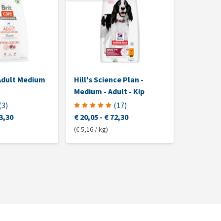
 Adult Medium
Hill's Science Plan -
Hill's Sc
Medium - Adult - Kip
Medium -
Blik
(
3
)
(
17
)
3,30
€ 20,05
-
€ 72,30
€ 42,20
(€ 5,16 / kg)
(€ 9,50 / kg