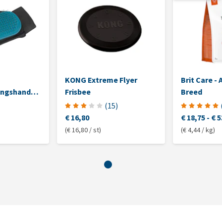
KONG Extreme Flyer
Brit Care -
ingshandschoen
Frisbee
Breed
n
(
15
)
€ 16,80
€ 18,75
-
€ 5
(€ 16,80 / st)
(€ 4,44 / kg)