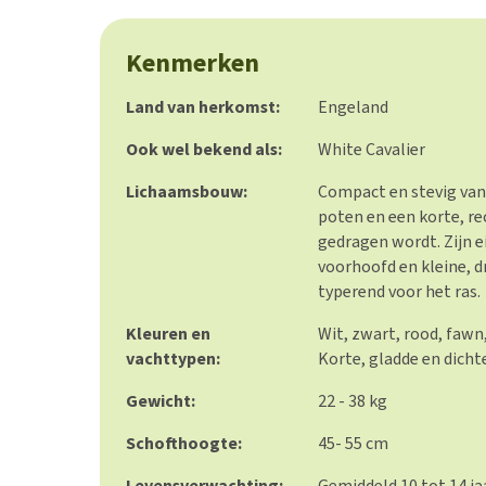
Kenmerken
Land van herkomst:
Engeland
Ook wel bekend als:
White Cavalier
Lichaamsbouw:
Compact en stevig van
poten en een korte, re
gedragen wordt. Zijn 
voorhoofd en kleine, d
typerend voor het ras.
Kleuren en
Wit, zwart, rood, fawn,
vachttypen:
Korte, gladde en dicht
Gewicht:
22 - 38 kg
Schofthoogte:
45- 55 cm
Levensverwachting:
Gemiddeld 10 tot 14 ja