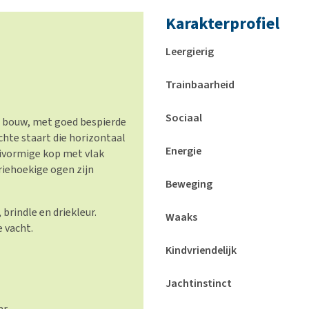
Karakterprofiel
Leergierig
Trainbaarheid
Sociaal
 bouw, met goed bespierde
chte staart die horizontaal
Energie
eivormige kop met vlak
riehoekige ogen zijn
Beweging
 brindle en driekleur.
Waaks
e vacht.
Kindvriendelijk
Jachtinstinct
ar