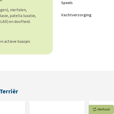
Speels
gen), nierfalen,
Vachtverzorging
asie, patella luxatie,
(LAD) en doofheid.
n actieve baasjes
Terriër
Herhaal