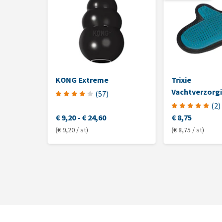
KONG Extreme
Trixie
Vachtverzorg
(
57
)
Lange Noppe
(
2
)
€ 9,20
-
€ 24,60
€ 8,75
(€ 9,20 / st)
(€ 8,75 / st)