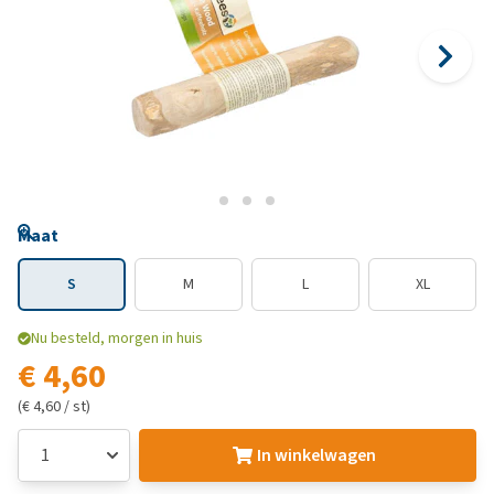
Maat
S
M
L
XL
Nu besteld, morgen in huis
€ 4,60
(€ 4,60 / st)
In winkelwagen