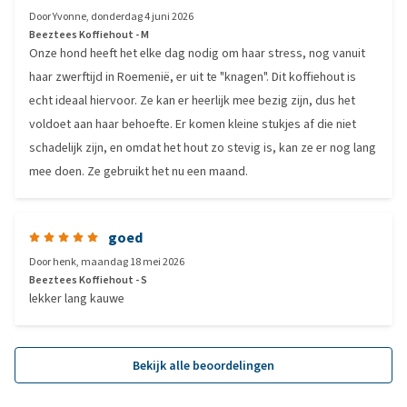
Door
Yvonne
,
donderdag 4 juni 2026
Beeztees Koffiehout - M
Onze hond heeft het elke dag nodig om haar stress, nog vanuit
haar zwerftijd in Roemenië, er uit te "knagen". Dit koffiehout is
echt ideaal hiervoor. Ze kan er heerlijk mee bezig zijn, dus het
voldoet aan haar behoefte. Er komen kleine stukjes af die niet
schadelijk zijn, en omdat het hout zo stevig is, kan ze er nog lang
mee doen. Ze gebruikt het nu een maand.
goed
Door
henk
,
maandag 18 mei 2026
Beeztees Koffiehout - S
lekker lang kauwe
Bekijk alle beoordelingen