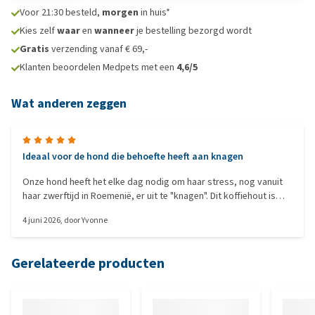
Voor 21:30 besteld,
morgen
in huis*
Kies zelf
waar
en
wanneer
je bestelling bezorgd wordt
Gratis
verzending vanaf € 69,-
Klanten beoordelen Medpets met een
4,6/5
Wat anderen zeggen
Ideaal voor de hond die behoefte heeft aan knagen
Onze hond heeft het elke dag nodig om haar stress, nog vanuit
haar zwerftijd in Roemenië, er uit te "knagen". Dit koffiehout is
echt ideaal hiervoor. Ze kan er heerlijk mee bezig zijn, dus het
4 juni 2026
, door
Yvonne
voldoet aan haar behoefte. Er komen kleine stukjes af die niet
schadelijk zijn, en omdat het hout zo stevig is, kan ze er nog lang
mee doen. Ze gebruikt het nu een maand.
Gerelateerde producten