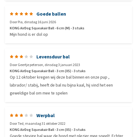
Goede ballen
Door
Pia
,
dinsdag 16 juni 2026
KONG AirDog Squeakair Ball - 6 cm (M) - 3 stuks
Mijn hond is er dol op
Levensduur bal
Door
Geertje peterson
,
dinsdag 3 januari 2023
KONG AirDog Squeakair Ball - 3 cm (XS) - 3 stuks
Op 12 oktober kregen wij deze bal binnen en onze pup ,
labrador/ stabij, heeft de bal nu bijna kaal, hij vind het een
geweldige bal om mee te spelen
Werpbal
Door
Ted
,
maandag 31 oktober 2022
KONG AirDog Squeakair Ball - 3 cm (XS) - 3 stuks
Goede stevige bal waar de hond met plezier mee speelt. Echter