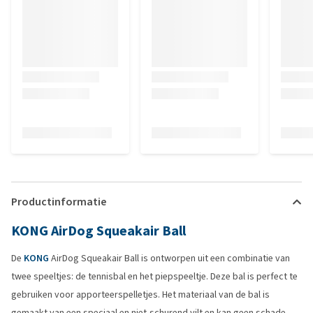
Productinformatie
KONG AirDog Squeakair Ball
De
KONG
AirDog Squeakair Ball is ontworpen uit een combinatie van
twee speeltjes: de tennisbal en het piepspeeltje. Deze bal is perfect te
gebruiken voor apporteerspelletjes. Het materiaal van de bal is
gemaakt van een speciaal en niet-schurend vilt en kan geen schade