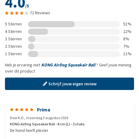
4.0
/5
72 Reviews
5 Sterren
51%
4 Sterren
22%
3 Sterren
8%
2 Sterren
7%
1 Sterren
11%
Heb je ervaring met
KONG AirDog Squeakair Ball
? Geef jouw mening
over dit product
Schrijf jouw eigen review
Prima
Door
K.D.
,
maandag 3 augustus 2026
KONG AirDog Squeakair Ball - 8 cm (L) - 2 stuks
De hond heeft plezier