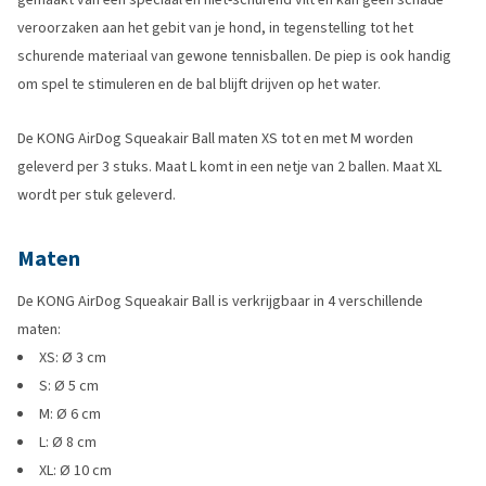
veroorzaken aan het gebit van je hond, in tegenstelling tot het
schurende materiaal van gewone tennisballen. De piep is ook handig
om spel te stimuleren en de bal blijft drijven op het water.
De KONG AirDog Squeakair Ball maten XS tot en met M worden
geleverd per 3 stuks. Maat L komt in een netje van 2 ballen. Maat XL
wordt per stuk geleverd.
Maten
De KONG AirDog Squeakair Ball is verkrijgbaar in 4 verschillende
maten:
XS: Ø 3 cm
S: Ø 5 cm
M: Ø 6 cm
L: Ø 8 cm
XL: Ø 10 cm