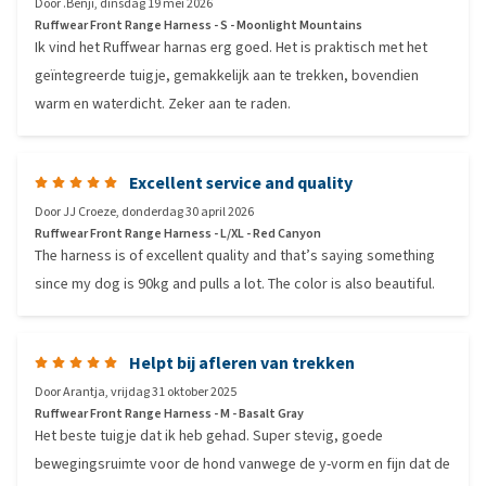
Door
.Benji
,
dinsdag 19 mei 2026
Ruffwear Front Range Harness - S - Moonlight Mountains
Ik vind het Ruffwear harnas erg goed. Het is praktisch met het
geïntegreerde tuigje, gemakkelijk aan te trekken, bovendien
warm en waterdicht. Zeker aan te raden.
Excellent service and quality
Door
JJ Croeze
,
donderdag 30 april 2026
Ruffwear Front Range Harness - L/XL - Red Canyon
The harness is of excellent quality and that’s saying something
since my dog is 90kg and pulls a lot. The color is also beautiful.
Helpt bij afleren van trekken
Door
Arantja
,
vrijdag 31 oktober 2025
Ruffwear Front Range Harness - M - Basalt Gray
Het beste tuigje dat ik heb gehad. Super stevig, goede
bewegingsruimte voor de hond vanwege de y-vorm en fijn dat de