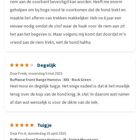
riem aan de voorkant bevestigd kan worden. Heeft me enorm
geholpen om bij hoge nood te voorkomen dat de hond trekt en
maakte het afleren van trekken makkelijker. Heb na 6 jaar een
nieuwe nodig omdat de stof waar de haak voor de riem aan zit
het aan het begeven is. Maar volgens mij komt dat doordat m’n
vriend aan de riem trekt, niet de hond hahha
Degelijk
Door
Freek
,
maandag 5 mei 2025
Ruffwear Front Range Harness - XXS - Rock Green
Heel mooi en degelijk tuigje. Het enige nadeel is dat ik het moeilijk
terug over de kop van de hond krijg. Ik stel ‘m daarom wat ruimer
af dan wat wenselijk is voor de dikte van de nek.
Tuigje
Door
Fm A
,
donderdag 10 april 2025
Ruffwear Front Range Harness - M - Spring Mountains