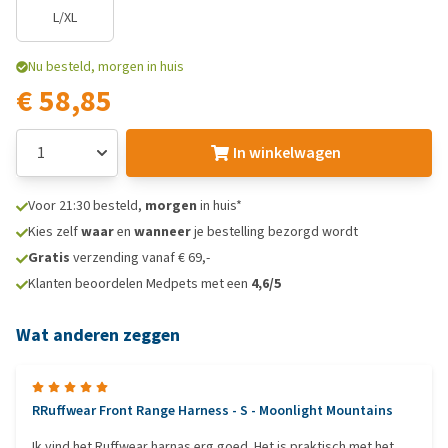
L/XL
Nu besteld, morgen in huis
€ 58,85
In winkelwagen
Voor 21:30 besteld,
morgen
in huis*
Kies zelf
waar
en
wanneer
je bestelling bezorgd wordt
Gratis
verzending vanaf € 69,-
Klanten beoordelen Medpets met een
4,6/5
Wat anderen zeggen
RRuffwear Front Range Harness - S - Moonlight Mountains
Ik vind het Ruffwear harnas erg goed. Het is praktisch met het