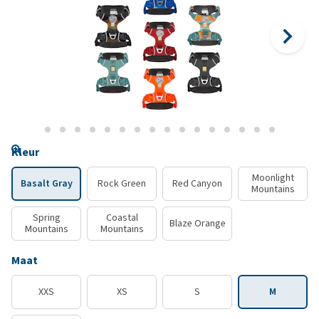
Kleur
Moonlight
Basalt Gray
Rock Green
Red Canyon
Mountains
Spring
Coastal
Blaze Orange
Mountains
Mountains
Maat
XXS
XS
S
M