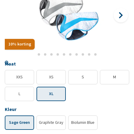
10% korting
Maat
XXS
XS
S
M
L
XL
Kleur
Sage Green
Graphite Gray
Biolumin Blue