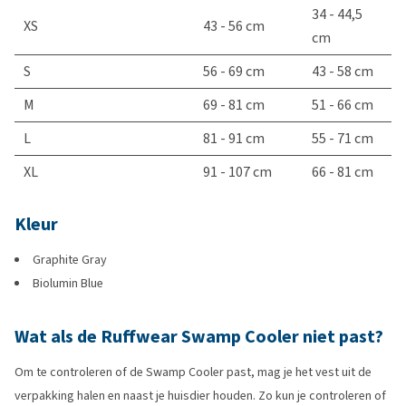
34 - 44,5
XS
43 - 56 cm
cm
S
56 - 69 cm
43 - 58 cm
M
69 - 81 cm
51 - 66 cm
L
81 - 91 cm
55 - 71 cm
XL
91 - 107 cm
66 - 81 cm
Kleur
Graphite Gray
Biolumin Blue
Wat als de Ruffwear Swamp Cooler niet past?
Om te controleren of de Swamp Cooler past, mag je het vest uit de
verpakking halen en naast je huisdier houden. Zo kun je controleren of