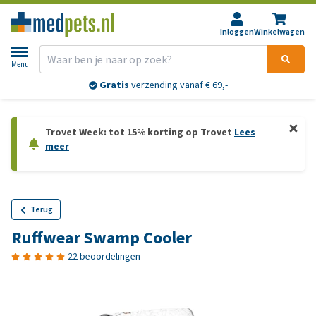
Inloggen
Winkelwagen
Menu
Retourneren?
30 dagen
bedenktijd
Trovet Week: tot 15% korting op Trovet
Lees
meer
Terug
Ruffwear Swamp Cooler
22 beoordelingen