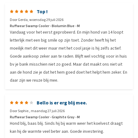
Top !
Door
Gerda
,
woensdag 29 juli 2026
Ruffwear Swamp Cooler - Biolumin Blue - M
Vandaag voor het eerst geprobeerd. En mijn hond van 14 loopt
letterlijk met een big smile op zijn toet. Zonder heeft hij het
moeilijk met dit weer maar met het cool jasje is hij zelfs actief.
Goede aankoop zeker aan te raden. Blijft wel vochtig voor in huis
bv je bank misschien niet zo goed. Maar dat maakt ons niet uit
aan de hond zie je dat het hem goed doet het helpt hem zeker. En
daar zijn we reuze blij mee.
Bello is er erg blij mee.
Door
Sophie.
,
maandag 27 juli 2026
Ruffwear Swamp Cooler - Graphite Gray - M
Hond blij, baas blij. Sinds hij bij warm weer het koelvest draagt
kan hij de warmte veel beter aan. Goede investering.