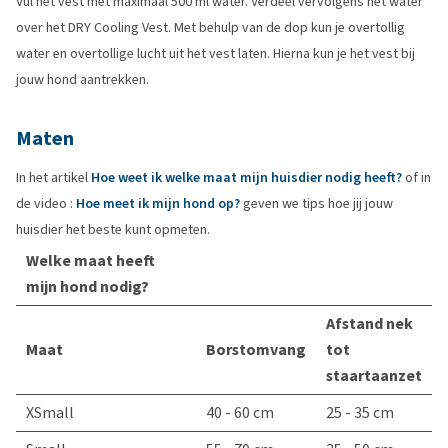
Vul het vest met maximaal 500 ml water. Verdeel vervolgens het water
over het DRY Cooling Vest. Met behulp van de dop kun je overtollig
water en overtollige lucht uit het vest laten. Hierna kun je het vest bij
jouw hond aantrekken.
Maten
In het artikel
Hoe weet ik welke maat mijn huisdier nodig heeft?
of in
de video :
Hoe meet ik mijn hond op?
geven we tips hoe jij jouw
huisdier het beste kunt opmeten.
Welke maat heeft
mijn hond nodig?
Afstand nek
Maat
Borstomvang
tot
staartaanzet
XSmall
40 - 60 cm
25 - 35 cm