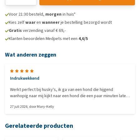
Voor 21:30 besteld,
morgen
in huis*
Kies zelf
waar
en
wanneer
je bestelling bezorgd wordt
Gratis
verzending vanaf € 69,-
Klanten beoordelen Medpets met een
4,6/5
Wat anderen zeggen
Indrukwekkend
Werkt perfect bij husky's, ik ga van een hond die hijgend
wanhopig naar mij kijkt naar een hond die een paar minuten later
normaal ademt. Luidruchtige stof en beperkt comfort, dus beter
27 juli 2026
, door
Mary-Kelly
te gebruiken tijdens de hitte dan om een hond die zich goed voelt
te verkoelen, want die wil het waarschijnlijk snel weer kwijt.
Gerelateerde producten