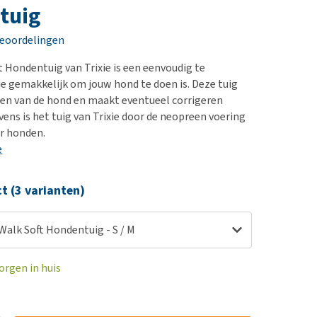
erproblemen
nd te zwaar wordt?
tuig
derdom en dementie
lp! Mijn hond plast in
beoordelingen
is. Wat nu?
ergewicht en conditie
kijk alles
t Hondentuig van Trixie is een eenvoudig te
ieren, pezen en botten
ie gemakkelijk om jouw hond te doen is. Deze tuig
uchtbaarheid
en van de hond en maakt eventueel corrigeren
vens is het tuig van Trixie door de neopreen voering
kijk alles
r honden.
e
ct (3 varianten)
 Walk Soft Hondentuig - S / M
orgen in huis