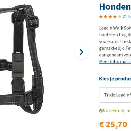
Bench
Nierproblemen
BARF
Ni
ho
er
Honden
Voer- en drinkbakken
Ouderdom en dementie
Puppy apotheek
Ou
He
nvoer
21 
hu
Op reis en onderweg
Overgewicht en conditie
Vuurwerkangst
Ov
r
Be
Lead'n Walk Sof
Bekijk alles
Bekijk alles
Puppy benodigdheden
Sp
hanteren tuig d
Bekijk alles
Vr
voorkomt trekk
gemakkelijk. Te
Be
aangenaam voo
Meer informati
Kies je produ
Trixie Lead'n
Nu besteld, m
€ 25,70