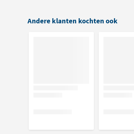
Maten
Andere klanten kochten ook
Om er zeker van te zijn dat je de juiste maat voor jo
meten. In het artikel
Hoe weet ik welke maat mijn h
beste kunt opmeten.
Maat
Buikomvang
Maat S - M
45 - 70 cm / 25 mm
M - L
55 - 90 cm / 25 mm
L - XL
65 - 105 cm / 25 mm
Wat als het Trixie Lead'n Walk So
Om te controleren of het Trixie Lead'n Walk Soft Ho
naast jouw huisdier houden. Zo kan je controleren o
niet retourneren als het in aanraking is geweest me