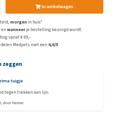
In winkelwagen
steld,
morgen
in huis*
r
en
wanneer
je bestelling bezorgd wordt
ing vanaf € 69,-
rdelen Medpets met een
4,6/5
n zeggen
rima tuigje
d tegen trekken aan lijn.
3
, door
Hennie