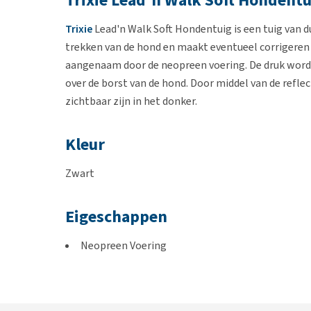
Trixie Lead'n Walk Soft Hondentu
Trixie
Lead'n Walk Soft Hondentuig is een tuig va
trekken van de hond en maakt eventueel corrigeren 
aangenaam door de neopreen voering. De druk wordt
over de borst van de hond. Door middel van de refle
zichtbaar zijn in het donker.
Kleur
Zwart
Eigeschappen
Neopreen Voering
Hoog draagcomfort
In grootte verstelbaar
Eenvoudig en snel om te doen