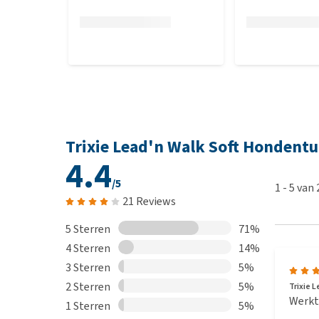
Trixie Lead'n Walk Soft Hondentu
4.4
/5
1
-
5
van
21 Reviews
5 Sterren
71%
4 Sterren
14%
3 Sterren
5%
2 Sterren
5%
Trixie L
Werkt 
1 Sterren
5%