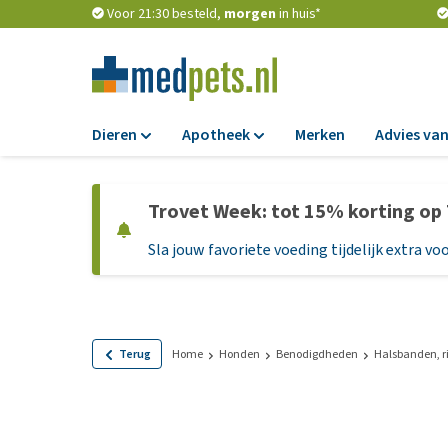
Voor 21:30 besteld,
morgen
in huis*
Dieren
Apotheek
Merken
Advies van
Voer
Apotheek
Trovet Week: tot 15% korting op
Hondenbrokken
Vlooien en teken
Sla jouw favoriete voeding tijdelijk extra voo
Natvoer
Ontworming
Dieetvoer
Medicijnen en
supplementen
Standaardvoer
Probiotica en we
Graanvrij honden
Terug
Home
Honden
Benodigdheden
Halsbanden, r
Vitamines en min
Puppyvoer en sna
Medische benodi
Glutenvrij honden