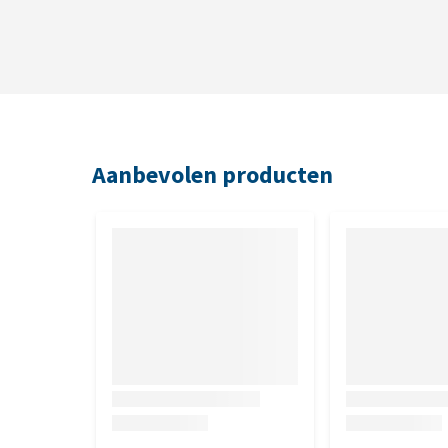
het tuig bevlekt, gedragen, hondenhaar bevat, vies r
teruggestuurd. Het komt dan ten bate van een goed 
worden met producten die niet in nieuwstaat worde
voor het passen en / of terugsturen.
Aanbevolen producten