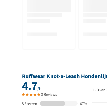
Ruffwear Knot-a-Leash Hondenlij
4.7
/5
1
-
3
van
3 Reviews
5 Sterren
67%