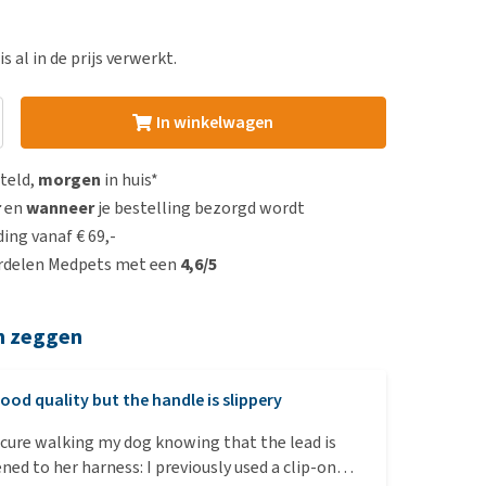
s al in de prijs verwerkt.
In winkelwagen
steld,
morgen
in huis*
r
en
wanneer
je bestelling bezorgd wordt
ing vanaf € 69,-
rdelen Medpets met een
4,6/5
n zeggen
ood quality but the handle is slippery
ecure walking my dog knowing that the lead is
ned to her harness: I previously used a clip-on