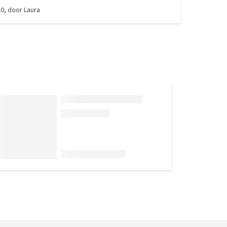
managed to escape from it. The lead is strong and
20
, door
Laura
o use. The only problem is that the handle is
ny and therefore slippery material, which makes
keep a firm grip - and hence more likely to drop the
 dog pulls.