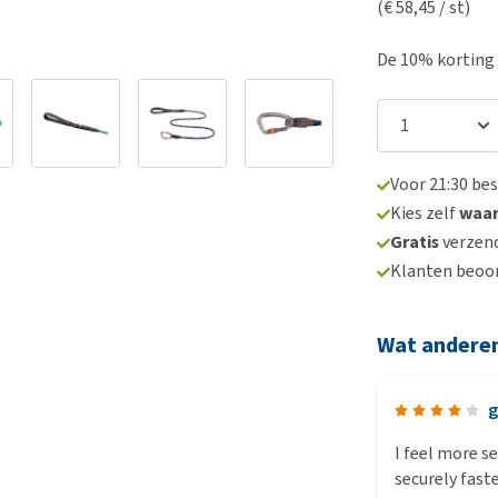
(€ 58,45 / st)
De 10% korting i
Voor 21:30 be
Kies zelf
waa
Gratis
verzend
Klanten beoo
Wat andere
g
I feel more s
securely faste