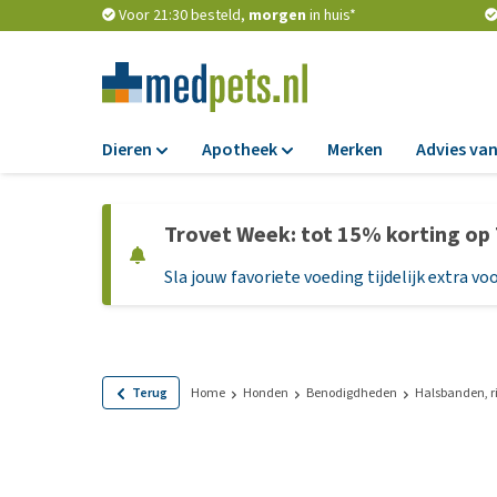
Voor 21:30 besteld,
morgen
in huis*
Dieren
Apotheek
Merken
Advies van
Voer
Apotheek
Trovet Week: tot 15% korting op
Hondenbrokken
Vlooien en teken
Sla jouw favoriete voeding tijdelijk extra voo
Natvoer
Ontworming
Dieetvoer
Medicijnen en
supplementen
Standaardvoer
Probiotica en we
Graanvrij honden
Terug
Home
Honden
Benodigdheden
Halsbanden, r
Vitamines en min
Puppyvoer en sna
Medische benodi
Glutenvrij honden