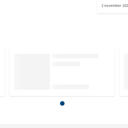
lead and she 
2 november 20
comfortable t
made of a shi
it harder to 
lead when the