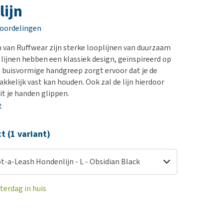
erproblemen
nd te zwaar wordt?
ijn
derdom en dementie
lp! Mijn hond plast in
eoordelingen
is. Wat nu?
ergewicht en conditie
kijk alles
 van Ruffwear zijn sterke looplijnen van duurzaam
ieren, pezen en botten
 lijnen hebben een klassiek design, geïnspireerd op
uchtbaarheid
 buisvormige handgreep zorgt ervoor dat je de
kkelijk vast kan houden. Ook zal de lijn hierdoor
kijk alles
it je handen glippen.
e
ct (1 variant)
-a-Leash Hondenlijn - L - Obsidian Black
terdag in huis