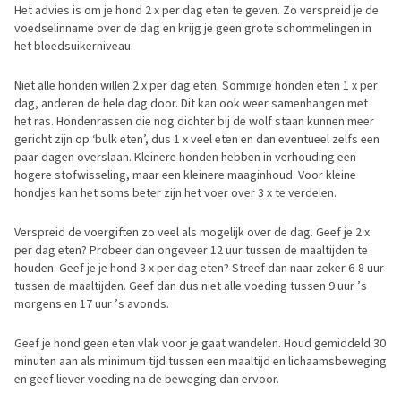
Het advies is om je hond 2 x per dag eten te geven. Zo verspreid je de
voedselinname over de dag en krijg je geen grote schommelingen in
het bloedsuikerniveau.
Niet alle honden willen 2 x per dag eten. Sommige honden eten 1 x per
dag, anderen de hele dag door. Dit kan ook weer samenhangen met
het ras. Hondenrassen die nog dichter bij de wolf staan kunnen meer
gericht zijn op ‘bulk eten’, dus 1 x veel eten en dan eventueel zelfs een
paar dagen overslaan. Kleinere honden hebben in verhouding een
hogere stofwisseling, maar een kleinere maaginhoud. Voor kleine
hondjes kan het soms beter zijn het voer over 3 x te verdelen.
Verspreid de voergiften zo veel als mogelijk over de dag. Geef je 2 x
per dag eten? Probeer dan ongeveer 12 uur tussen de maaltijden te
houden. Geef je je hond 3 x per dag eten? Streef dan naar zeker 6-8 uur
tussen de maaltijden. Geef dan dus niet alle voeding tussen 9 uur ’s
morgens en 17 uur ’s avonds.
Geef je hond geen eten vlak voor je gaat wandelen. Houd gemiddeld 30
minuten aan als minimum tijd tussen een maaltijd en lichaamsbeweging
en geef liever voeding na de beweging dan ervoor.