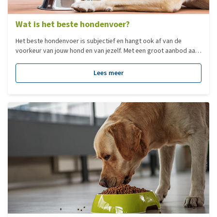
Wat is het beste hondenvoer?
Het beste hondenvoer is subjectief en hangt ook af van de
voorkeur van jouw hond en van jezelf. Met een groot aanbod aan
verschillende type voedingen, hebben we voor jou een overzicht
gemaakt van de populairste voedingen per categorie!
Lees meer