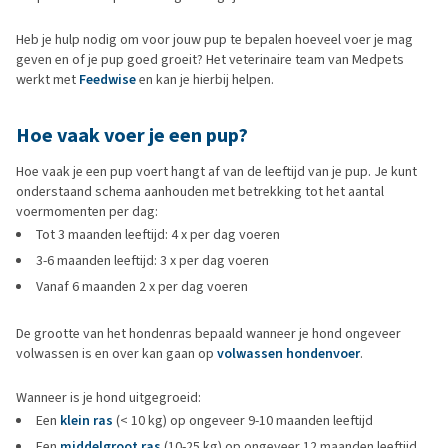
Heb je hulp nodig om voor jouw pup te bepalen hoeveel voer je mag
geven en of je pup goed groeit? Het veterinaire team van Medpets
werkt met
Feedwise
en kan je hierbij helpen.
Hoe vaak voer je een pup?
Hoe vaak je een pup voert hangt af van de leeftijd van je pup. Je kunt
onderstaand schema aanhouden met betrekking tot het aantal
voermomenten per dag:
Tot 3 maanden leeftijd: 4 x per dag voeren
3-6 maanden leeftijd: 3 x per dag voeren
Vanaf 6 maanden 2 x per dag voeren
De grootte van het hondenras bepaald wanneer je hond ongeveer
volwassen is en over kan gaan op
volwassen hondenvoer
.
Wanneer is je hond uitgegroeid:
Een
klein ras
(< 10 kg) op ongeveer 9-10 maanden leeftijd
Een
middelgroot ras
(10-25 kg) op ongeveer 12 maanden leeftijd