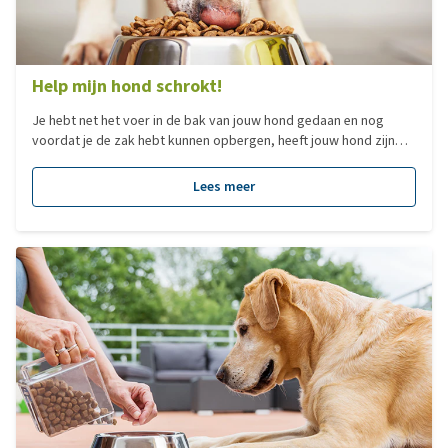
Help mijn hond schrokt!
Je hebt net het voer in de bak van jouw hond gedaan en nog
voordat je de zak hebt kunnen opbergen, heeft jouw hond zijn
bak al leeg. Het naar binnen schrokken van eten is een probleem
dat regelmatig bij honden voorkomt. Door het schrokken kauwt
Lees meer
de hond zijn voer onvoldoende en hapt hij veel lucht met alle
lichamelijke ongemakken van dien. Schrokgedrag is lastig af te
leren, maar relatief eenvoudig te beperken.