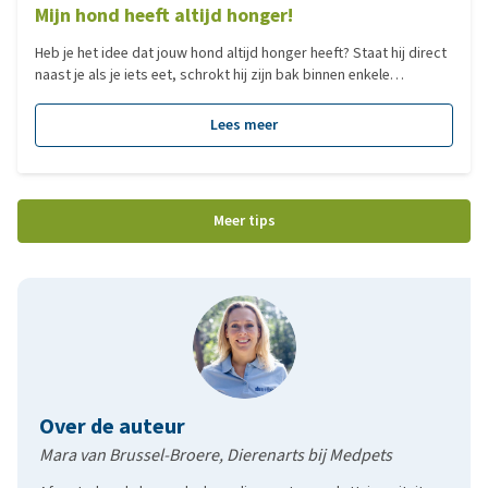
Mijn hond heeft altijd honger!
Heb je het idee dat jouw hond altijd honger heeft? Staat hij direct
naast je als je iets eet, schrokt hij zijn bak binnen enkele
seconden leeg of lijkt hij nooit écht verzadigd? Dat kan
verschillende oorzaken hebben. Soms is het gedrag gerelateerd
Lees meer
aan voeding of ras, maar in andere gevallen kan er een medische
reden achter zitten. In deze blog lees je de mogelijke oorzaken
van een hond die altijd honger lijkt te hebben.
Meer tips
Over de auteur
Mara van Brussel-Broere, Dierenarts bij Medpets