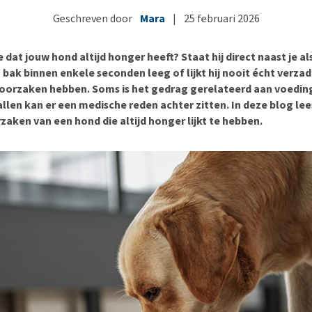
Bench
Nierproblemen
BARF
Ni
ho
er
Geschreven door
Mara
|
25 februari 2026
Voer- en drinkbakken
Ouderdom en dementie
Puppy apotheek
Ou
He
nvoer
hu
Op reis en onderweg
Overgewicht en conditie
Vuurwerkangst
Ov
r
 dat jouw hond altijd honger heeft? Staat hij direct naast je als
Be
Bekijk alles
Bekijk alles
Puppy benodigdheden
Sp
jn bak binnen enkele seconden leeg of lijkt hij nooit écht verza
 oorzaken hebben. Soms is het gedrag gerelateerd aan voeding
Bekijk alles
Vr
llen kan er een medische reden achter zitten. In deze blog lee
Be
aken van een hond die altijd honger lijkt te hebben.