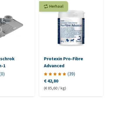
Herhaal
Herhaa
-schrok
Protexin Pro-Fibre
Royal Ca
n-1
Advanced
Gastroin
Fibre Ho
(
0
)
(
39
)
€ 42,80
€ 22,75
-
(€ 85,60 / kg)
(€ 7,89 / kg