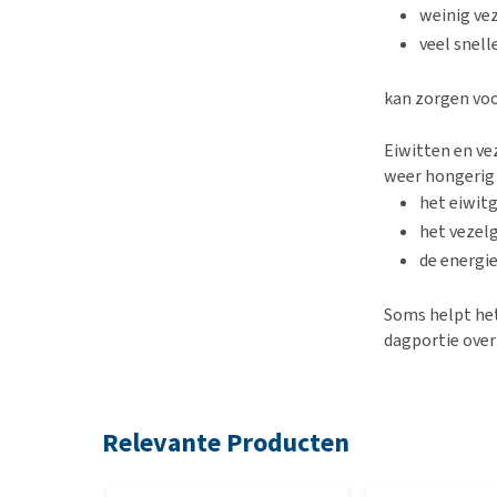
weinig ve
veel snel
kan zorgen voo
Eiwitten en ve
weer hongerig l
het eiwit
het vezel
de energi
Soms helpt het
dagportie over
Relevante Producten