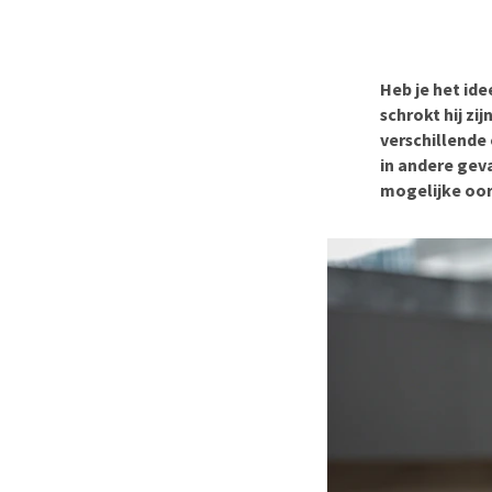
BARF
Hypoallergeen vo
Puppy apotheek
Biologisch honde
Vuurwerkangst
Vegan hondenvoe
Heb je het idee
Bekijk alles
schrokt hij zi
Snacks
verschillende
Bekijk alles
in andere geva
mogelijke oorz