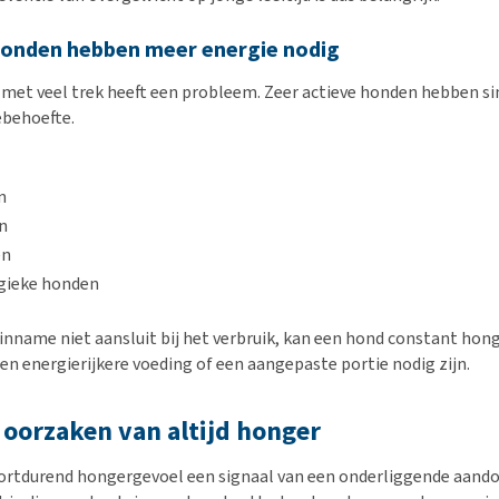
 honden hebben meer energie nodig
 met veel trek heeft een probleem. Zeer actieve honden hebben 
ebehoefte.
n
n
en
rgieke honden
inname niet aansluit bij het verbruik, kan een hond constant honge
een energierijkere voeding of een aangepaste portie nodig zijn.
oorzaken van altijd honger
oortdurend hongergevoel een signaal van een onderliggende aand