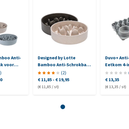
mboo Anti-
Designed by Lotte
Duvo+ Anti
ak voor
Bamboo Anti-Schrokbak
Eetkom 4-i
Pom - Hond
)
(
2
)
10
€ 11,85
-
€ 19,95
€ 13,35
(€ 11,85 / st)
(€ 13,35 / st)