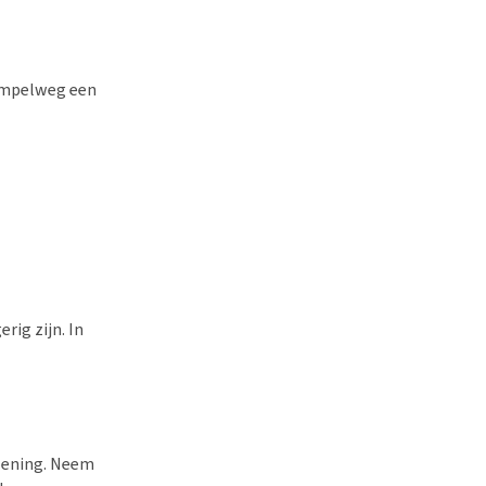
simpelweg een
rig zijn. In
oening. Neem