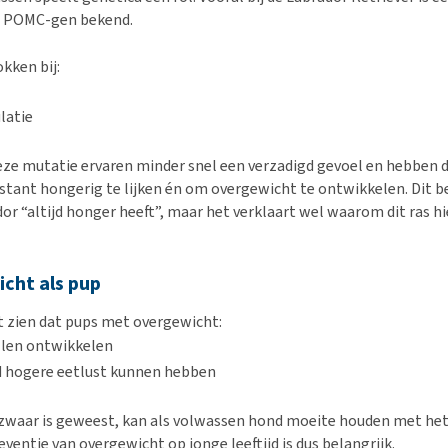
 POMC-gen bekend.
okken bij:
latie
ze mutatie ervaren minder snel een verzadigd gevoel en hebben 
tant hongerig te lijken én om overgewicht te ontwikkelen. Dit b
or “altijd honger heeft”, maar het verklaart wel waarom dit ras hi
cht als pup
 zien dat pups met overgewicht:
llen ontwikkelen
d hogere eetlust kunnen hebben
 zwaar is geweest, kan als volwassen hond moeite houden met het
reventie van overgewicht op jonge leeftijd is dus belangrijk.