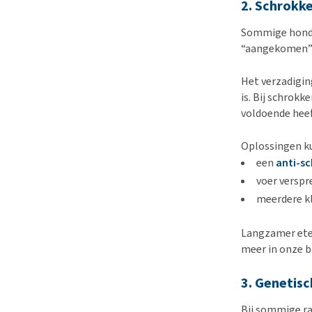
2. Schrokk
Sommige honden
“aangekomen” v
Het verzadigin
is. Bij schrokk
voldoende heef
Oplossingen ku
een
anti-s
voer verspr
meerdere kl
Langzamer eten
meer in onze 
3. Genetis
Bij sommige ras