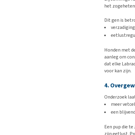
het zogeheten
Dit gen is betr
verzadiging
eetlustregu
Honden met de
aanleg om cons
dat elke Labrad
voor kan zijn.
4. Overgewi
Onderzoek laat
meer vetce
een blijven
Een pup die te
zijn eetlust. P