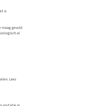
t is
de maag gevuld
siologisch al
elen. Lees
en mutatie in