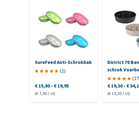
SureFeed Anti-Schrokbak
District 70 Ba
schrok Voerb
(
2
)
Honden
(
17
€ 15,80
-
€ 19,95
€ 19,30
-
€ 34,
(€ 7,90 / st)
(€ 19,30 / st)