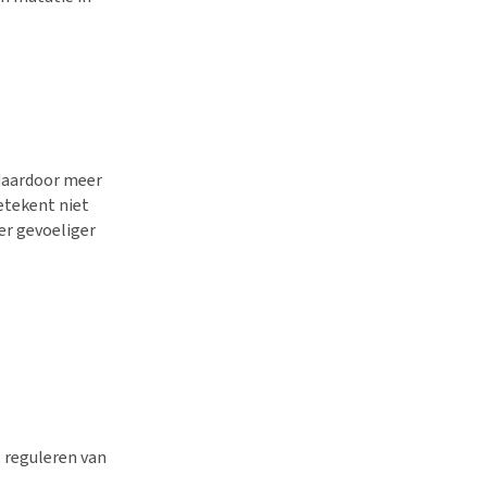
daardoor meer
etekent niet
er gevoeliger
 reguleren van