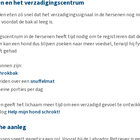
en en het verzadigingscentrum
 eten zó snel dat het verzadigingssignaal in de hersenen nog nie
oordat de bak al leeg is.
gscentrum in de hersenen heeft tijd nodig om te registreren dat 
en kan een hond dus blijven zoeken naar meer voedsel, terwijl hij fy
t gehad.
nnen zijn:
chrokbak
eiden over een
snuffelmat
eine porties per dag
 geeft het lichaam meer tijd om een verzadigd gevoel te ontwikk
blog
Help mijn hond schrokt!
che aanleg
sen speelt genetica een rol. Vooral bij de Labrador Retriever is e