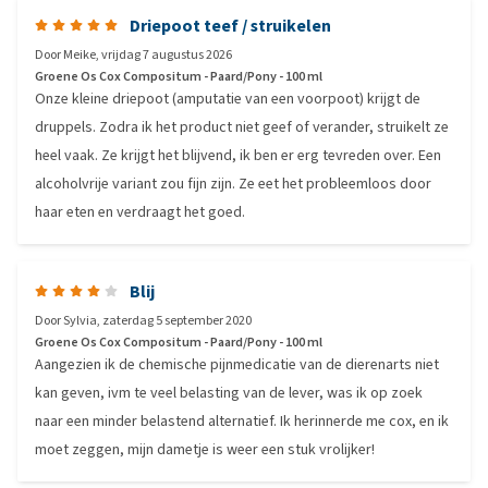
Driepoot teef / struikelen
Door
Meike
,
vrijdag 7 augustus 2026
Groene Os Cox Compositum - Paard/Pony - 100 ml
Onze kleine driepoot (amputatie van een voorpoot) krijgt de
druppels. Zodra ik het product niet geef of verander, struikelt ze
heel vaak. Ze krijgt het blijvend, ik ben er erg tevreden over. Een
alcoholvrije variant zou fijn zijn. Ze eet het probleemloos door
haar eten en verdraagt het goed.
Blij
Door
Sylvia
,
zaterdag 5 september 2020
Groene Os Cox Compositum - Paard/Pony - 100 ml
Aangezien ik de chemische pijnmedicatie van de dierenarts niet
kan geven, ivm te veel belasting van de lever, was ik op zoek
naar een minder belastend alternatief. Ik herinnerde me cox, en ik
moet zeggen, mijn dametje is weer een stuk vrolijker!