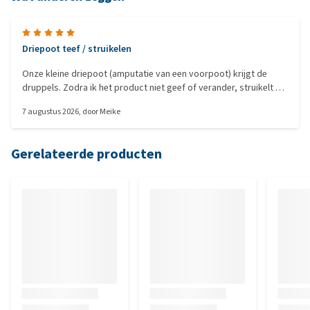
Driepoot teef / struikelen
Onze kleine driepoot (amputatie van een voorpoot) krijgt de
druppels. Zodra ik het product niet geef of verander, struikelt ze
heel vaak. Ze krijgt het blijvend, ik ben er erg tevreden over. Een
7 augustus 2026
, door
Meike
alcoholvrije variant zou fijn zijn. Ze eet het probleemloos door
haar eten en verdraagt het goed.
Gerelateerde producten