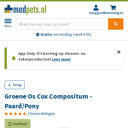
Inloggen
Winkelwagen
Menu
Gratis
verzending vanaf € 69,-
App Only: 5% korting op vlooien- en
tekenproducten!
Lees meer
Terug
Groene Os Cox Compositum -
Paard/Pony
2 beoordelingen
Herhaal