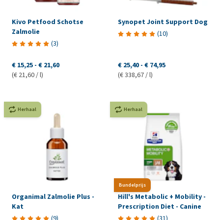
Kivo Petfood Schotse
Synopet Joint Support Dog
Zalmolie
(
10
)
(
3
)
€ 15,25
-
€ 21,60
€ 25,40
-
€ 74,95
(€ 21,60 / l)
(€ 338,67 / l)
Herhaal
Herhaal
Bundelprijs
Organimal Zalmolie Plus -
Hill's Metabolic + Mobility -
Kat
Prescription Diet - Canine
(
9
)
(
31
)