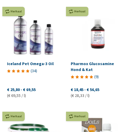
Herhaal
Herhaal
Iceland Pet Omega-3 Oil
Pharmox Glucosamine
Hond & Kat
(
34
)
(
9
)
€ 25,80
-
€ 69,55
€ 18,45
-
€ 56,65
(€ 69,55 / l)
(€ 28,33 / l)
Herhaal
Herhaal