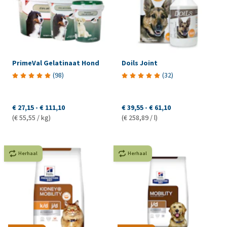
PrimeVal Gelatinaat Hond
Doils Joint
(
98
)
(
32
)
€ 27,15
-
€ 111,10
€ 39,55
-
€ 61,10
(€ 55,55 / kg)
(€ 258,89 / l)
Herhaal
Herhaal