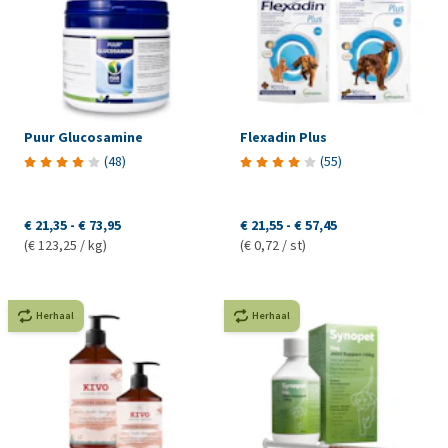
Puur Glucosamine
Flexadin Plus
(
48
)
(
55
)
€ 21,35
-
€ 73,95
€ 21,55
-
€ 57,45
(€ 123,25 / kg)
(€ 0,72 / st)
Herhaal
Herhaal