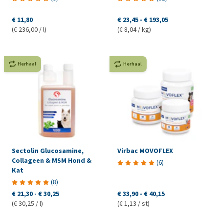
€ 11,80
€ 23,45
-
€ 193,05
(€ 236,00 / l)
(€ 8,04 / kg)
Herhaal
Herhaal
Sectolin Glucosamine,
Virbac MOVOFLEX
Collageen & MSM Hond &
(
6
)
Kat
(
8
)
€ 21,30
-
€ 30,25
€ 33,90
-
€ 40,15
(€ 30,25 / l)
(€ 1,13 / st)