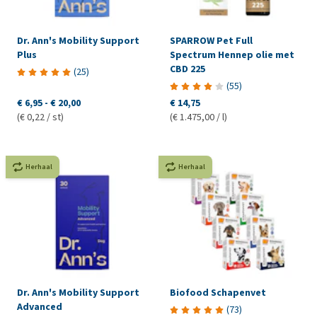
Dr. Ann's Mobility Support
SPARROW Pet Full
Plus
Spectrum Hennep olie met
CBD 225
(
25
)
(
55
)
€ 6,95
-
€ 20,00
€ 14,75
(€ 0,22 / st)
(€ 1.475,00 / l)
Herhaal
Herhaal
Dr. Ann's Mobility Support
Biofood Schapenvet
Advanced
(
73
)