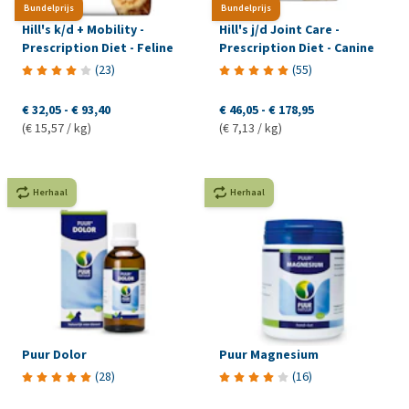
Bundelprijs
Bundelprijs
Hill's k/d + Mobility -
Hill's j/d Joint Care -
Prescription Diet - Feline
Prescription Diet - Canine
(
23
)
(
55
)
€ 32,05
-
€ 93,40
€ 46,05
-
€ 178,95
(€ 15,57 / kg)
(€ 7,13 / kg)
Herhaal
Herhaal
Puur Dolor
Puur Magnesium
(
28
)
(
16
)