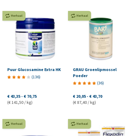
Herhaal
Herhaal
Puur Glucosamine Extra HK
GRAU Groenlipmossel
Poeder
(
136
)
(
36
)
€ 43,35
-
€ 70,75
€ 20,05
-
€ 43,70
(€ 141,50 / kg)
(€ 87,40 / kg)
Herhaal
Herhaal