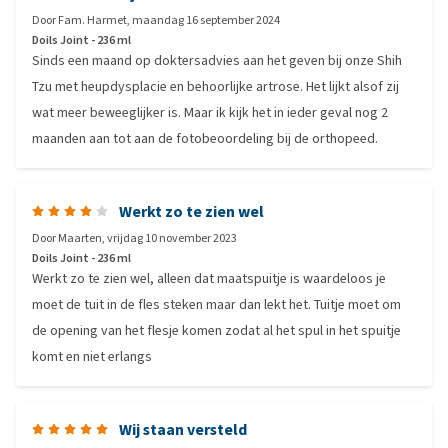
Door
Fam. Harmet
,
maandag 16 september 2024
Doils Joint - 236 ml
Sinds een maand op doktersadvies aan het geven bij onze Shih
Tzu met heupdysplacie en behoorlijke artrose. Het lijkt alsof zij
wat meer beweeglijker is. Maar ik kijk het in ieder geval nog 2
maanden aan tot aan de fotobeoordeling bij de orthopeed.
Werkt zo te zien wel
Door
Maarten
,
vrijdag 10 november 2023
Doils Joint - 236 ml
Werkt zo te zien wel, alleen dat maatspuitje is waardeloos je
moet de tuit in de fles steken maar dan lekt het. Tuitje moet om
de opening van het flesje komen zodat al het spul in het spuitje
komt en niet erlangs
Wij staan versteld