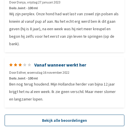
Door
Donja
,
vrijdag 27 januari 2023
Doils Joint - 100 ml
Wij zijn perplex. Onze hond had wat last van zowel zijn polsen als
knieën al vanaf pup af aan. Nu het echt erg werd ben ik dit gaan
geven (hij is 8 jaar), na een week was hij niet meer kreupel en
begon hij zelfs voor het eerst van zijn leven te springen (op de
bank).
Vanaf wanneer werkt her
Door
Esther
,
woensdag 16 november 2022
Doils Joint - 100 ml
Ben nog terug houdend. Mijn Hollandse herder van bijna 12 jaar
krijgt het nu al een week. Ik zie geen verschil. Maar meer slomer
en langzamer lopen.
Bekijk alle beoordelingen