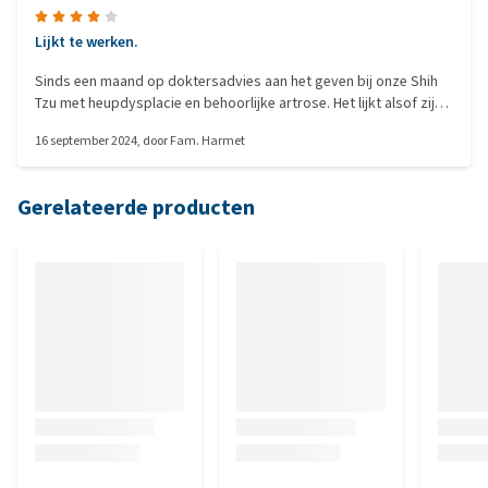
Lijkt te werken.
Sinds een maand op doktersadvies aan het geven bij onze Shih
Tzu met heupdysplacie en behoorlijke artrose. Het lijkt alsof zij
wat meer beweeglijker is. Maar ik kijk het in ieder geval nog 2
16 september 2024
, door
Fam. Harmet
maanden aan tot aan de fotobeoordeling bij de orthopeed.
Gerelateerde producten