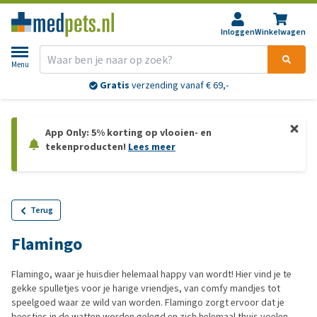
Inloggen
Winkelwagen
Menu
Gratis
verzending vanaf € 69,-
App Only: 5% korting op vlooien- en
tekenproducten!
Lees meer
Terug
Flamingo
Flamingo, waar je huisdier helemaal happy van wordt! Hier vind je te
gekke spulletjes voor je harige vriendjes, van comfy mandjes tot
speelgoed waar ze wild van worden. Flamingo zorgt ervoor dat je
beestjes in de watten worden gelegd en zich helemaal thuis voelen.