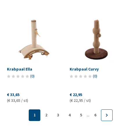
Krabpaal Ella
Krabpaal Curvy
(
0
)
(
0
)
€ 33,65
€ 22,95
(€ 33,65 / st)
(€ 22,95 / st)
...
1
2
3
4
5
6