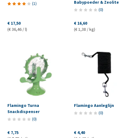
Babypoeder & Zeolite
(
1
)
(
0
)
€ 17,50
€ 16,60
(€ 36,46 / l)
(€ 1,38 / kg)
Flamingo Turna
Flamingo Aanleglijn
Snackdispenser
(
0
)
(
0
)
€ 7,75
€ 4,40