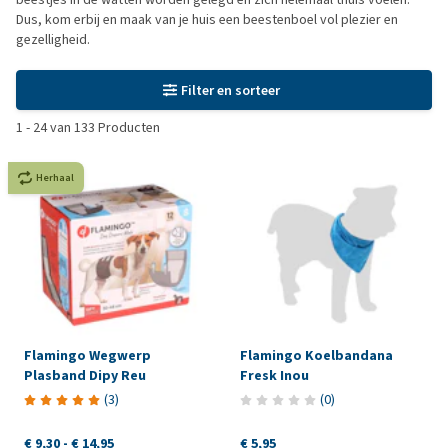
Dus, kom erbij en maak van je huis een beestenboel vol plezier en
gezelligheid.
Filter en sorteer
1
-
24
van
133
Producten
Herhaal
Flamingo Wegwerp
Flamingo Koelbandana
Plasband Dipy Reu
Fresk Inou
(
3
)
(
0
)
€ 9,30
-
€ 14,95
€ 5,95