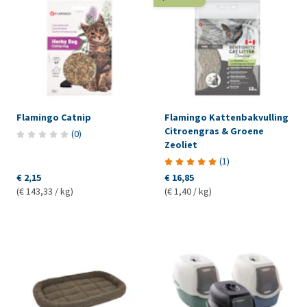
Flamingo Catnip
Flamingo Kattenbakvulling
Citroengras & Groene
(
0
)
Zeoliet
(
1
)
€ 2,15
€ 16,85
(€ 143,33 / kg)
(€ 1,40 / kg)