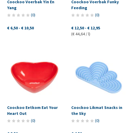
Coockoo Voerbak Yin En
Coockoo Voerbak Funky
Yang
Feeding
(
0
)
(
0
)
€ 6,50
-
€ 10,50
€ 12,50
-
€ 12,95
(€ 44,64 / l)
Coockoo Eetkom Eat Your
Coockoo Likmat Snacks in
Heart Out
the Sky
(
0
)
(
0
)