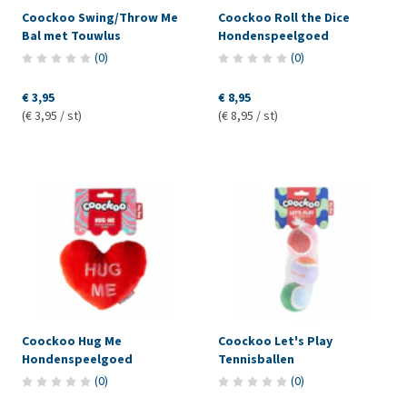
Coockoo Swing/Throw Me
Coockoo Roll the Dice
Bal met Touwlus
Hondenspeelgoed
(
0
)
(
0
)
€ 3,95
€ 8,95
(€ 3,95 / st)
(€ 8,95 / st)
Coockoo Hug Me
Coockoo Let's Play
Hondenspeelgoed
Tennisballen
(
0
)
(
0
)