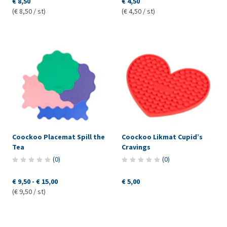
€ 8,50
€ 4,50
(€ 8,50 / st)
(€ 4,50 / st)
Coockoo Placemat Spill the
Coockoo Likmat Cupid’s
Tea
Cravings
(
0
)
(
0
)
€ 9,50
-
€ 15,00
€ 5,00
(€ 9,50 / st)