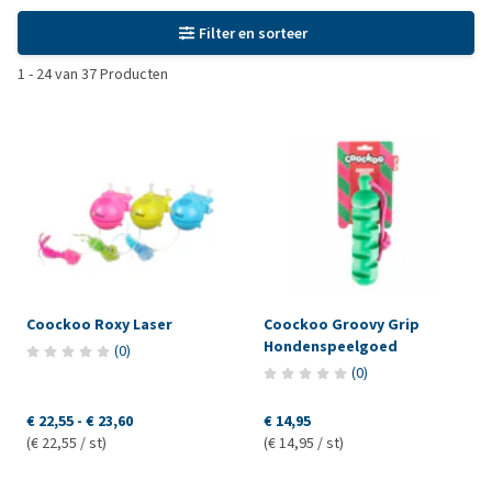
Filter en sorteer
1
-
24
van
37
Producten
Coockoo Roxy Laser
Coockoo Groovy Grip
Hondenspeelgoed
(
0
)
(
0
)
€ 22,55
-
€ 23,60
€ 14,95
(€ 22,55 / st)
(€ 14,95 / st)