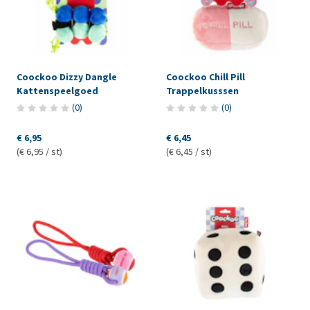
Coockoo Dizzy Dangle
Coockoo Chill Pill
Kattenspeelgoed
Trappelkusssen
(
0
)
(
0
)
€ 6,95
€ 6,45
(€ 6,95 / st)
(€ 6,45 / st)