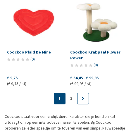
Coockoo Plaid Be Mine
Coockoo Krabpaal Flower
Power
(
0
)
(
0
)
€ 9,75
€ 54,45
-
€ 99,95
(€ 9,75 / st)
(€ 99,95 / st)
1
2
Coockoo staat voor een vrolijk dierenkarakter die je hond en kat
uitdaagt om op een interactieve manier te spelen. Bij Coockoo
proberen ze ieder speeltje om te toveren van een simpel kauwspeeltje