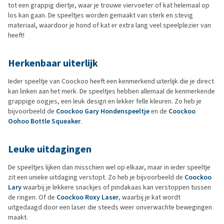
tot een grappig diertje, waar je trouwe viervoeter of kat helemaal op
los kan gaan. De speeltjes worden gemaakt van sterk en stevig
materiaal, waardoor je hond of kat er extra lang veel speelplezier van
heeft!
Herkenbaar uiterlijk
Ieder speeltje van Coockoo heeft een kenmerkend uiterlijk die je direct
kan linken aan het merk. De speeltjes hebben allemaal de kenmerkende
grappige oogjes, een leuk design en lekker felle kleuren. Zo heb je
bijvoorbeeld de
Coockoo Gary Hondenspeeltje
en de
Coockoo
Oohoo Bottle Squeaker
.
Leuke uitdagingen
De speeltjes lijken dan misschien wel op elkaar, maar in ieder speeltje
zit een unieke uitdaging verstopt. Zo heb je bijvoorbeeld de
Coockoo
Lary
waarbij je lekkere snackjes of pindakaas kan verstoppen tussen
de ringen. Of de
Coockoo Roxy Laser
, waarbij je kat wordt
uitgedaagd door een laser die steeds weer onverwachte bewegingen
maakt.