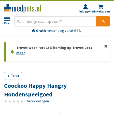
Inloggen
Winkelwagen
Menu
Gratis
verzending vanaf € 69,-
Trovet Week: tot 15% korting op Trovet
Lees
meer
Terug
Coockoo Happy Hangry
Hondenspeelgoed
0 beoordelingen