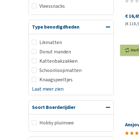
Vleessnacks
€ 16,6
(€ 118,9
Type benodigdheden
Likmatten
Her
Donut manden
Kattenbakzakken
Schoonloopmatten
Knaagspeeltjes
Laat meer zien
Soort Boerderijdier
Hobby pluimvee
Ansjo