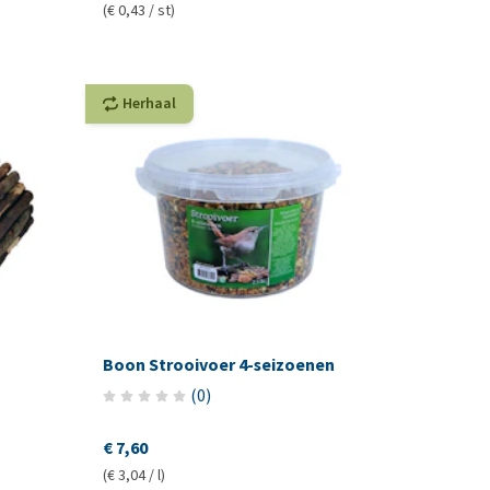
(€ 0,43 / st)
Herhaal
Boon Strooivoer 4-seizoenen
(
0
)
€ 7,60
(€ 3,04 / l)