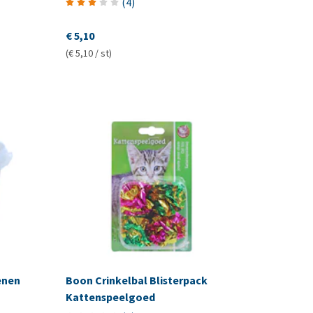
(
4
)
€ 5,10
(€ 5,10 / st)
enen
Boon Crinkelbal Blisterpack
Kattenspeelgoed