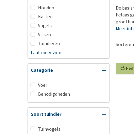
BARF
Hypoallergeen vo
Honden
De basis
Puppy apotheek
Biologisch honde
helaas g
Katten
Vuurwerkangst
groothan
Vegan hondenvoe
Vogels
Meer inf
Bekijk alles
Snacks
Vissen
Bekijk alles
Tuindieren
Sorteren
Laat meer zien
Her
Categorie
Voer
Benodigdheden
Soort tuindier
Tuinvogels