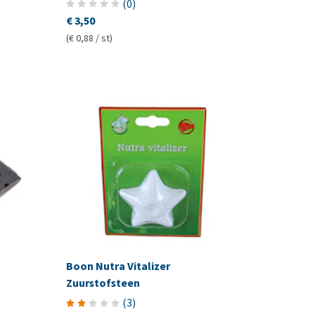
(
0
)
€ 3,50
(€ 0,88 / st)
Boon Nutra Vitalizer
Zuurstofsteen
(
3
)