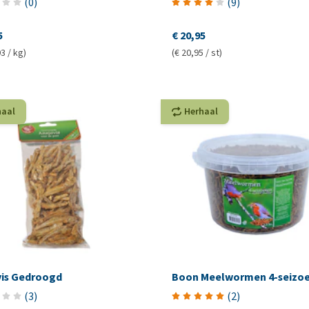
(
0
)
(
9
)
5
€ 20,95
3 / kg)
(€ 20,95 / st)
haal
Herhaal
vis Gedroogd
Boon Meelwormen 4-seizo
(
3
)
(
2
)