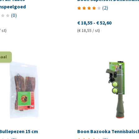
nspeelgoed
(
2
)
(
0
)
€ 18,55
-
€ 52,60
/ st)
(€ 18,55 / st)
haal
Bullepezen 15 cm
Boon Bazooka Tennisbalsch