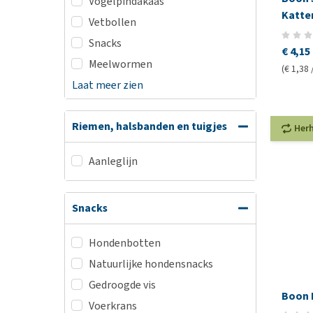
Vogelpindakaas
Katte
Vetbollen
Snacks
€ 4,15
Meelwormen
(€ 1,38 
Laat meer zien
Riemen, halsbanden en tuigjes
Her
Aanleglijn
Snacks
Hondenbotten
Natuurlijke hondensnacks
Gedroogde vis
Boon 
Voerkrans