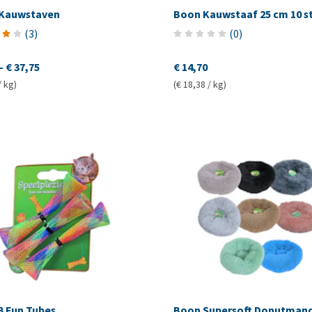
Kauwstaven
Boon Kauwstaaf 25 cm 10 s
(
3
)
(
0
)
-
€ 37,75
€ 14,70
/ kg)
(€ 18,38 / kg)
3 Fun Tubes
Boon Supersoft Donutman