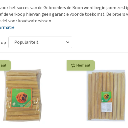
Bench
Nierproblemen
BARF
Ni
ho
er
 voor het succes van de Gebroeders de Boon werd begin jaren zestig
Voer- en drinkbakken
Ouderdom en dementie
Puppy apotheek
Ou
He
nvoer
af de verkoop hiervan geen garantie voor de toekomst. De broers
hu
Op reis en onderweg
Overgewicht en conditie
Vuurwerkangst
Ov
del voor koudwatervissen.
r
Be
ormatie
Bekijk alles
Bekijk alles
Puppy benodigdheden
Sp
Bekijk alles
Vr
 op
Be
haal
Herhaal