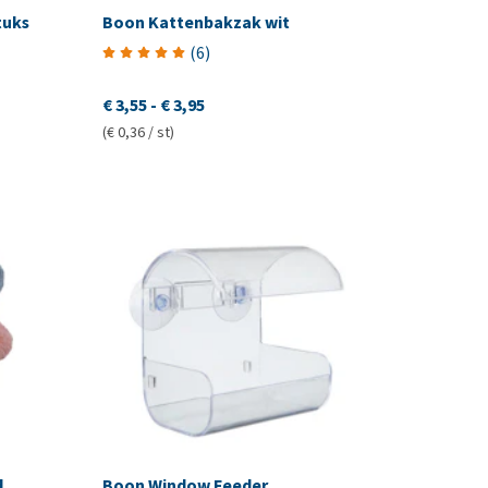
tuks
Boon Kattenbakzak wit
(
6
)
€ 3,55
-
€ 3,95
(€ 0,36 / st)
d
Boon Window Feeder