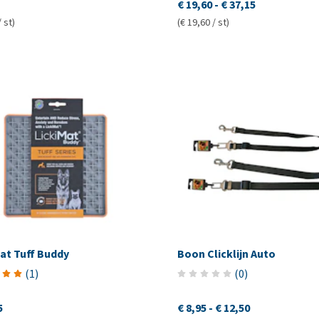
€ 19,60
-
€ 37,15
/ st)
(€ 19,60 / st)
at Tuff Buddy
Boon Clicklijn Auto
(
1
)
(
0
)
5
€ 8,95
-
€ 12,50