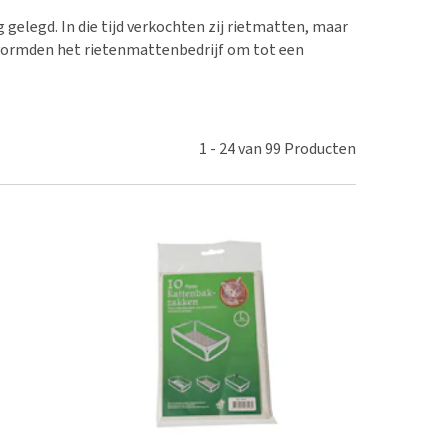
erproblemen
nd te zwaar wordt?
 gelegd. In die tijd verkochten zij rietmatten, maar
derdom en dementie
lp! Mijn hond plast in
 vormden het rietenmattenbedrijf om tot een
is. Wat nu?
ergewicht en conditie
kijk alles
ieren, pezen en botten
uchtbaarheid
1
-
24
van
99
Producten
kijk alles