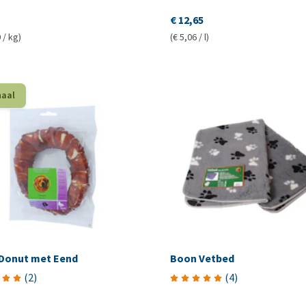
€ 12,65
 / kg)
(€ 5,06 / l)
haal
Donut met Eend
Boon Vetbed
(
2
)
(
4
)