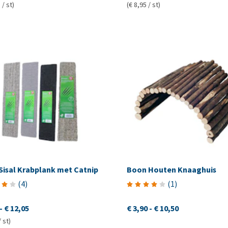
 / st)
(€ 8,95 / st)
Sisal Krabplank met Catnip
Boon Houten Knaaghuis
(
4
)
(
1
)
-
€ 12,05
€ 3,90
-
€ 10,50
/ st)