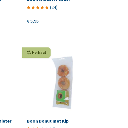
(
24
)
€ 5,95
Herhaal
ieter
Boon Donut met Kip