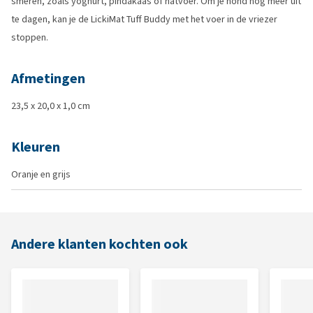
smeren, zoals yoghurt, pindakaas of natvoer. Om je hond nog meer uit
te dagen, kan je de LickiMat Tuff Buddy met het voer in de vriezer
stoppen.
Afmetingen
23,5 x 20,0 x 1,0 cm
Kleuren
Oranje en grijs
Andere klanten kochten ook