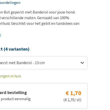
erproblemen
nd te zwaar wordt?
eoordelingen
derdom en dementie
lp! Mijn hond plast in
on Bot geperst met Banderol voor jouw hond.
is. Wat nu?
ergewicht en conditie
 4 verschillende maten. Gemaakt van 100%
kijk alles
elhuid. Geschikt voor het gebit en tandvlees van
ieren, pezen en botten
uchtbaarheid
e
kijk alles
ct (4 varianten)
erst met Banderol - 13 cm
orgen in huis
€ 1,70
rd bestelling
e product eenmalig
(€ 1,70/ st)