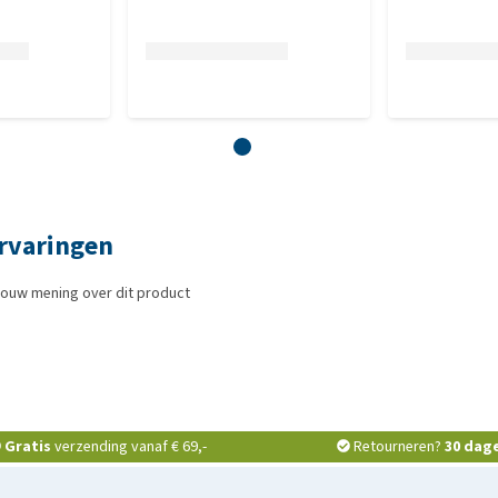
rvaringen
jouw mening over dit product
Gratis
verzending vanaf € 69,-
Retourneren?
30 dag