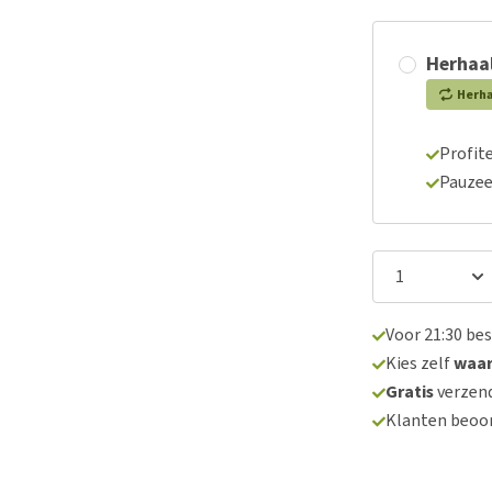
Herhaal
Herh
Profite
Pauzee
Voor 21:30 be
Kies zelf
waa
Gratis
verzend
Klanten beoo