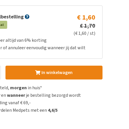
€ 1,60
bestelling
€ 1,70
aal
(€ 1,60 / st)
er altijd van 6% korting
r of annuleer eenvoudig wanneer jij dat wilt
In winkelwagen
steld,
morgen
in huis*
r
en
wanneer
je bestelling bezorgd wordt
ing vanaf € 69,-
rdelen Medpets met een
4,6/5