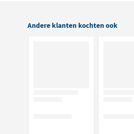
Afmeting
Andere klanten kochten ook
Verkrijgbaar in 4 maten:
13 cm
16 cm
20 cm
25 cm
Samenstelling
100% buffelhuid