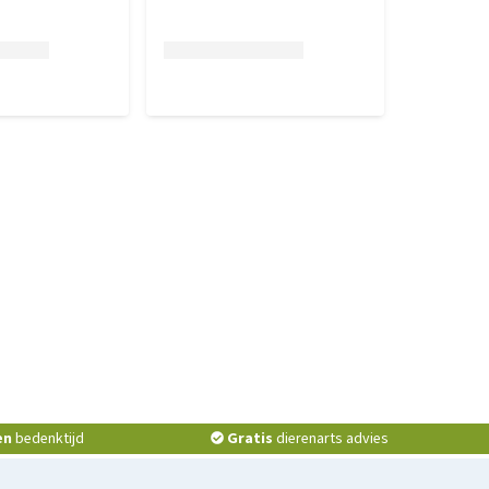
en
bedenktijd
Gratis
dierenarts advies