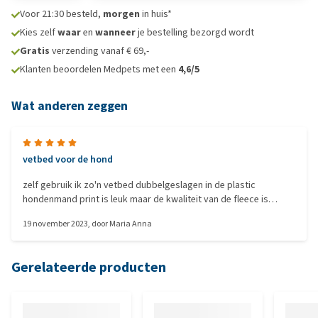
Voor 21:30 besteld,
morgen
in huis*
Kies zelf
waar
en
wanneer
je bestelling bezorgd wordt
Gratis
verzending vanaf € 69,-
Klanten beoordelen Medpets met een
4,6/5
Wat anderen zeggen
vetbed voor de hond
zelf gebruik ik zo'n vetbed dubbelgeslagen in de plastic
hondenmand print is leuk maar de kwaliteit van de fleece is
minder dan die ik enkele jaren geleden aanschafte : zachter en
19 november 2023
, door
Maria Anna
pluist . De afwerking van de rand is ook minder goed dan ik
gewend was, vervelend want m'n teckelpup tornt het helemaal
los en zit met draden in z'n bek .
Gerelateerde producten