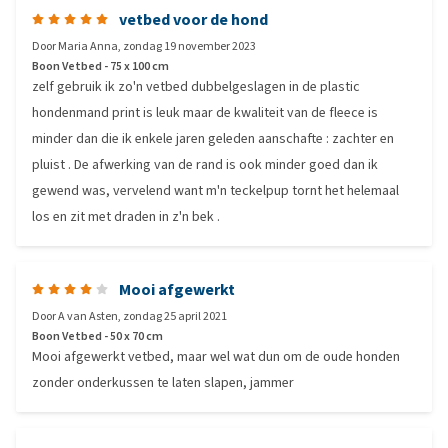
vetbed voor de hond
Door
Maria Anna
,
zondag 19 november 2023
Boon Vetbed - 75 x 100 cm
zelf gebruik ik zo'n vetbed dubbelgeslagen in de plastic
hondenmand print is leuk maar de kwaliteit van de fleece is
minder dan die ik enkele jaren geleden aanschafte : zachter en
pluist . De afwerking van de rand is ook minder goed dan ik
gewend was, vervelend want m'n teckelpup tornt het helemaal
los en zit met draden in z'n bek .
Mooi afgewerkt
Door
A van Asten
,
zondag 25 april 2021
Boon Vetbed - 50 x 70 cm
Mooi afgewerkt vetbed, maar wel wat dun om de oude honden
zonder onderkussen te laten slapen, jammer