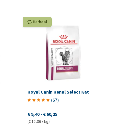
Herhaal
Royal Canin Renal Select Kat
(
67
)
€ 9,40
-
€ 60,25
(€ 15,06 / kg)