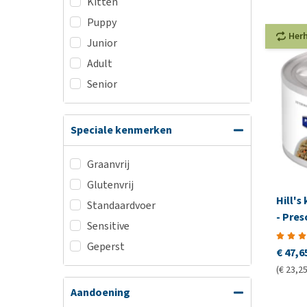
Kitten
Puppy
Her
Junior
Adult
Senior
Speciale kenmerken
Graanvrij
Glutenvrij
Hill's
Standaardvoer
- Pres
Sensitive
Geperst
€ 47,6
(€ 23,25
Aandoening