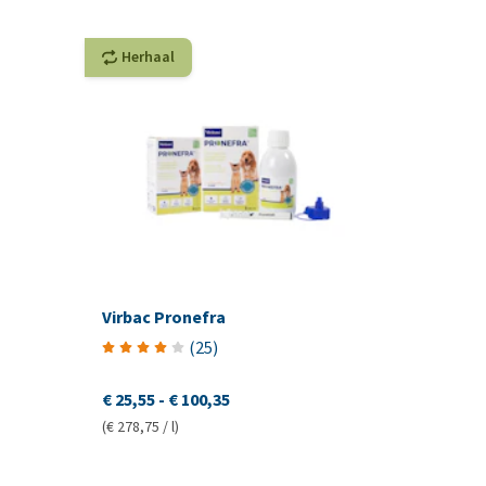
Herhaal
Virbac Pronefra
(
25
)
€ 25,55
-
€ 100,35
(€ 278,75 / l)