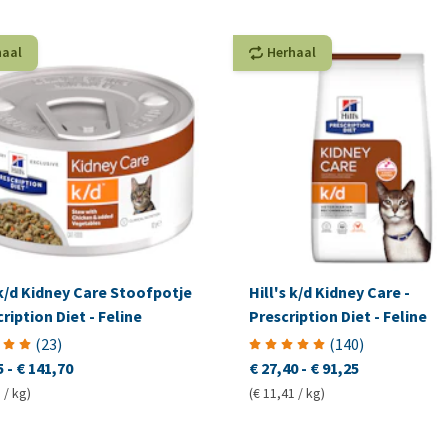
haal
Herhaal
 k/d Kidney Care Stoofpotje
Hill's k/d Kidney Care -
cription Diet - Feline
Prescription Diet - Feline
(
23
)
(
140
)
5
-
€ 141,70
€ 27,40
-
€ 91,25
 / kg)
(€ 11,41 / kg)