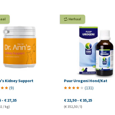
haal
Herhaal
n's Kidney Support
Puur Urogeni Hond/Kat
(
9
)
(
131
)
5
-
€ 27,35
€ 22,50
-
€ 35,25
2 / kg)
(€ 352,50 / l)