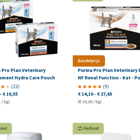
Bundelprijs
 Pro Plan Veterinary
Purina Pro Plan Veterinary 
ement Hydra Care Pouch
NF Renal Function - Kat - P
Zalm
(
22
)
(
9
)
-
€ 10,55
€ 14,10
-
€ 27,65
 / kg)
(€ 16,26 / kg)
haal
Herhaal