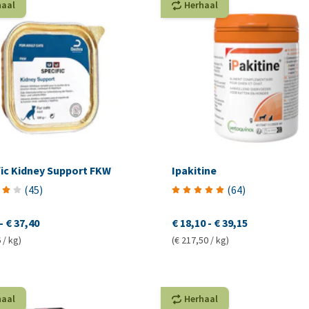
haal
Herhaal
fic Kidney Support FKW
Ipakitine
(
45
)
(
64
)
-
€ 37,40
€ 18,10
-
€ 39,15
 / kg)
(€ 217,50 / kg)
haal
Herhaal