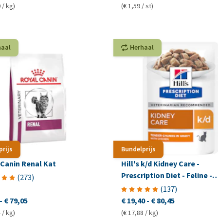
 / kg)
(€ 1,59 / st)
haal
Herhaal
prijs
Bundelprijs
 Canin Renal Kat
Hill's k/d Kidney Care -
Prescription Diet - Feline -
(
273
)
Maaltijdzakje
(
137
)
-
€ 79,05
€ 19,40
-
€ 80,45
 / kg)
(€ 17,88 / kg)