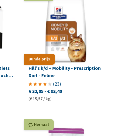
Bundelprijs
Diets
Hill's k/d + Mobility - Prescription
ouch
Diet - Feline
(
23
)
€ 32,05
-
€ 93,40
(€ 15,57 / kg)
Herhaal