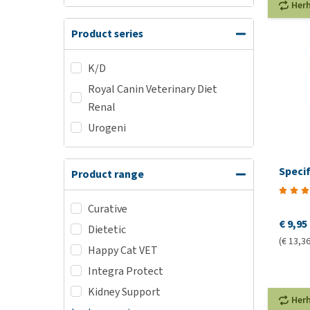
Her
Product series
K/D
Royal Canin Veterinary Diet
Renal
Urogeni
Speci
Product range
Curative
€ 9,95
Dietetic
(€ 13,36
Happy Cat VET
Integra Protect
Kidney Support
Her