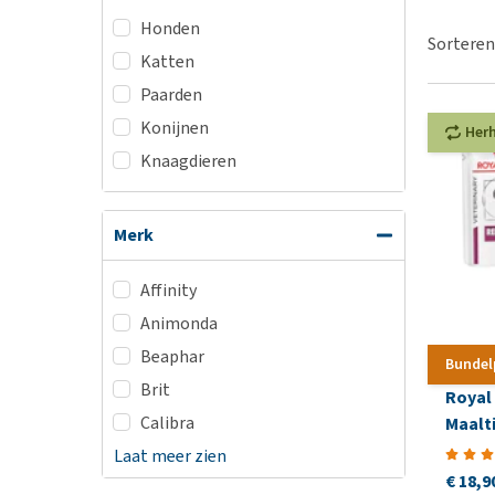
BARF
Hypoallergeen vo
Honden
Puppy apotheek
Sorteren
Biologisch honde
Katten
Vuurwerkangst
Vegan hondenvoe
Paarden
Bekijk alles
Snacks
Konijnen
Her
Bekijk alles
Knaagdieren
Merk
Affinity
Animonda
Beaphar
Bundel
Brit
Royal 
Calibra
Maalt
Laat meer zien
€ 18,9