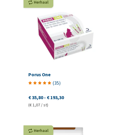
Herhaal
Porus One
(
35
)
€ 35,80
-
€ 193,30
(€ 1,07 / st)
Herhaal