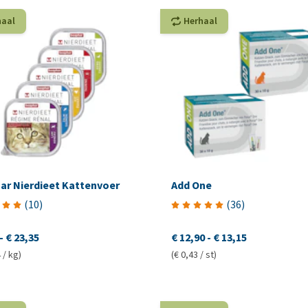
haal
Herhaal
ar Nierdieet Kattenvoer
Add One
(
10
)
(
36
)
-
€ 23,35
€ 12,90
-
€ 13,15
 / kg)
(€ 0,43 / st)