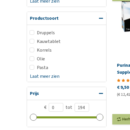
Laat meer zien
Productsoort
Druppels
Kauwtablet
Korrels
Olie
Purina
Pasta
Suppl
Laat meer zien
€ 9,50
Prijs
(€ 12,41
€
tot
Her