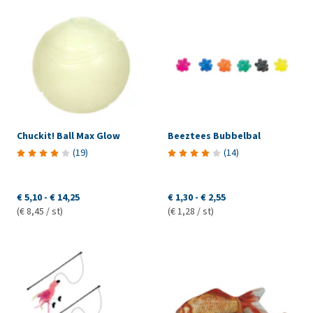
Chuckit! Ball Max Glow
Beeztees Bubbelbal
(
19
)
(
14
)
€ 5,10
-
€ 14,25
€ 1,30
-
€ 2,55
(€ 8,45 / st)
(€ 1,28 / st)