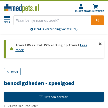
Inloggen
Winkelwagen
Menu
Gratis
verzending vanaf € 69,-
Trovet Week: tot 15% korting op Trovet
Lees
meer
Terug
benodigdheden - speelgoed
Filter en sorteer
1
-
24
van
942
Producten