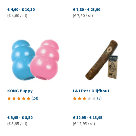
€ 4,60
-
€ 10,30
€ 7,80
-
€ 23,90
(€ 4,60 / st)
(€ 7,80 / st)
KONG Puppy
I & I Pets Olijfhout
(
24
)
(
3
)
€ 5,95
-
€ 8,50
€ 12,95
-
€ 13,95
(€ 5,95 / st)
(€ 12,95 / st)