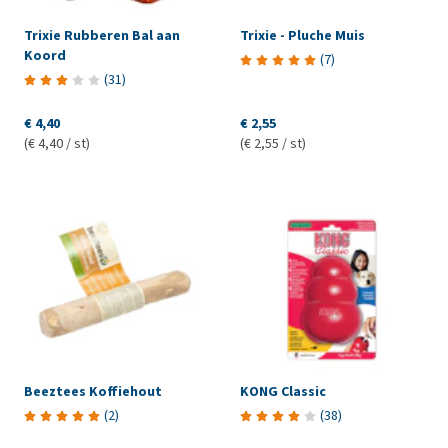
Trixie Rubberen Bal aan
Trixie - Pluche Muis
Koord
(
7
)
(
31
)
€ 4,40
€ 2,55
(€ 4,40 / st)
(€ 2,55 / st)
Beeztees Koffiehout
KONG Classic
(
2
)
(
38
)