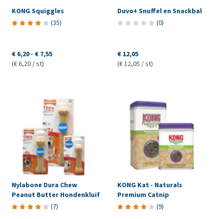
KONG Squiggles
Duvo+ Snuffel en Snackbal
(
35
)
(
0
)
€ 6,20
-
€ 7,55
€ 12,05
(€ 6,20 / st)
(€ 12,05 / st)
Nylabone Dura Chew
KONG Kat - Naturals
Peanut Butter Hondenkluif
Premium Catnip
(
7
)
(
9
)