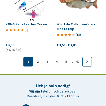
KONG Kat - Feather Teaser
Wild Life Collection Vissen
met Catnip
(
9
)
(
15
)
€ 6,35
€ 3,50
-
€ 4,05
(€ 6,35 / st)
...
1
2
3
4
5
40
Heb je hulp nodig?
Wij zijn telefonisch bereikbaar
Maandag t/m vrijdag: 08:30 - 13:00 uur