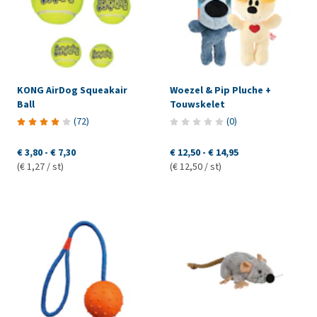
KONG AirDog Squeakair
Woezel & Pip Pluche +
Ball
Touwskelet
(
72
)
(
0
)
€ 3,80
-
€ 7,30
€ 12,50
-
€ 14,95
(€ 1,27 / st)
(€ 12,50 / st)