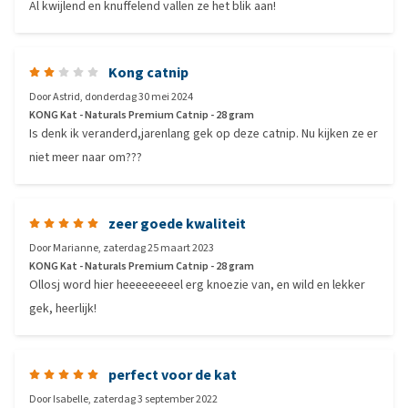
Al kwijlend en knuffelend vallen ze het blik aan!
Kong catnip
Door
Astrid
,
donderdag 30 mei 2024
KONG Kat - Naturals Premium Catnip - 28 gram
Is denk ik veranderd,jarenlang gek op deze catnip. Nu kijken ze er
niet meer naar om???
zeer goede kwaliteit
Door
Marianne
,
zaterdag 25 maart 2023
KONG Kat - Naturals Premium Catnip - 28 gram
Ollosj word hier heeeeeeeeel erg knoezie van, en wild en lekker
gek, heerlijk!
perfect voor de kat
Door
Isabelle
,
zaterdag 3 september 2022