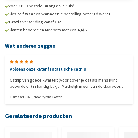
Voor 21:30 besteld,
morgen
in huis*
Kies zelf
waar
en
wanneer
je bestelling bezorgd wordt
Gratis
verzending vanaf € 69,-
Klanten beoordelen Medpets met een
4,6/5
Wat anderen zeggen
Volgens onze kater fantastische catnip!
Catnip van goede kwaliteit (voor zover je dat als mens kunt
beoordelen) in handig blikje. Makkelijk in een van de daarvoor
gemaakte speeltjes van de kat te plaatsen. Oordeel van onze
19 maart 2025
, door
Sylvia Coster
kater: miauwtastisch!
Gerelateerde producten