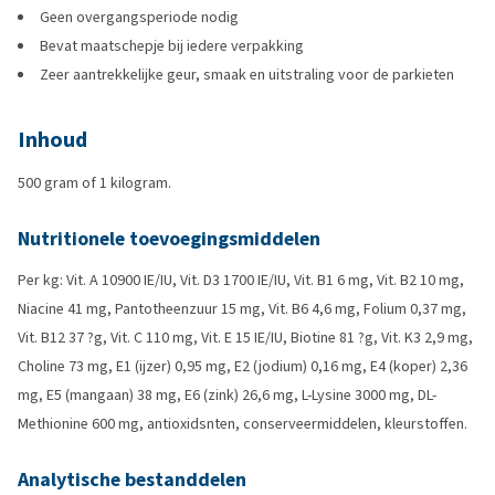
Geen overgangsperiode nodig
Bevat maatschepje bij iedere verpakking
Zeer aantrekkelijke geur, smaak en uitstraling voor de parkieten
Inhoud
500 gram of 1 kilogram.
Nutritionele toevoegingsmiddelen
Per kg: Vit. A 10900 IE/IU, Vit. D3 1700 IE/IU, Vit. B1 6 mg, Vit. B2 10 mg,
Niacine 41 mg, Pantotheenzuur 15 mg, Vit. B6 4,6 mg, Folium 0,37 mg,
Vit. B12 37 ?g, Vit. C 110 mg, Vit. E 15 IE/IU, Biotine 81 ?g, Vit. K3 2,9 mg,
Choline 73 mg, E1 (ijzer) 0,95 mg, E2 (jodium) 0,16 mg, E4 (koper) 2,36
mg, E5 (mangaan) 38 mg, E6 (zink) 26,6 mg, L-Lysine 3000 mg, DL-
Methionine 600 mg, antioxidsnten, conserveermiddelen, kleurstoffen.
Analytische bestanddelen