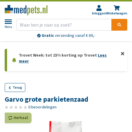
Inloggen
Winkelwagen
Menu
Gratis
verzending vanaf € 69,-
Trovet Week: tot 15% korting op Trovet
Lees
meer
Terug
Garvo grote parkietenzaad
0 beoordelingen
Herhaal