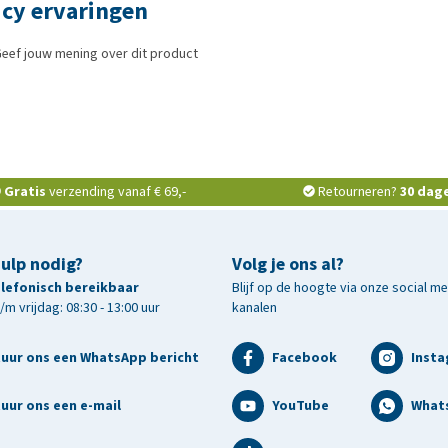
icy ervaringen
eef jouw mening over dit product
Gratis
verzending vanaf € 69,-
Retourneren?
30 dag
hulp nodig?
Volg je ons al?
telefonisch bereikbaar
Blijf op de hoogte via onze social m
m vrijdag: 08:30 - 13:00 uur
kanalen
tuur ons een WhatsApp bericht
Facebook
Inst
uur ons een e-mail
YouTube
What