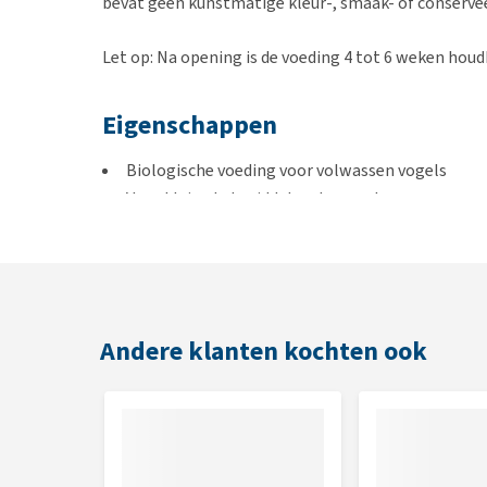
bevat geen kunstmatige kleur-, smaak- of conserve
Let op: Na opening is de voeding 4 tot 6 weken houd
Eigenschappen
Biologische voeding voor volwassen vogels
Voor kleine tot middelgrote vogels
Pittig
Fijne pellets
Met toevoegde vitamines en mineralen
Bron van omega 3- en 6-vetzuren
Vrij van kunstmatige toevoegingen
Andere klanten kochten ook
Inhoud
454 g