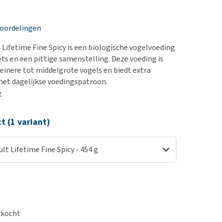
erproblemen
nd te zwaar wordt?
derdom en dementie
lp! Mijn hond plast in
eoordelingen
is. Wat nu?
ergewicht en conditie
kijk alles
t Lifetime Fine Spicy is een biologische vogelvoeding
ieren, pezen en botten
ets en een pittige samenstelling. Deze voeding is
uchtbaarheid
leinere tot middelgrote vogels en biedt extra
 het dagelijkse voedingspatroon.
kijk alles
e
ct (1 variant)
ult Lifetime Fine Spicy - 454 g
erkocht