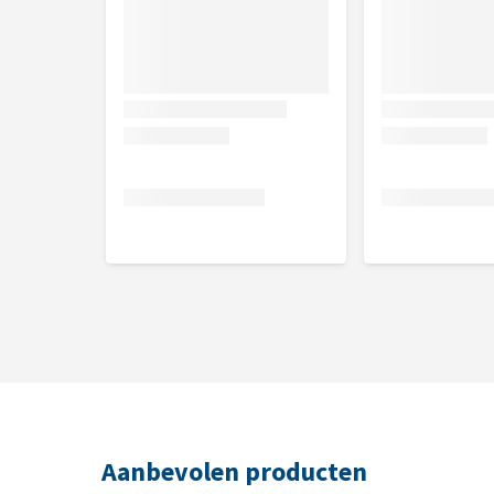
Samenstelling
Gepelde millet, hele maïs, gepelde gerst, zonnebl
linzen, geroosterde haver, zilvervliesrijst, chia, a
vitamine- en mineralenmix (onder andere vitamine E
algen. Gecertificeerd biologisch ingrediënt
Analytische bestanddelen
Ruw eiwit minimaal 18,0%, ruw vet minimaal 12,8%
6-vetzuren minimaal 3,30%, omega 3-vetzuren min
Aanbevolen producten