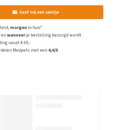
Geef mij een seintje
steld,
morgen
in huis*
r
en
wanneer
je bestelling bezorgd wordt
ing vanaf € 69,-
rdelen Medpets met een
4,6/5