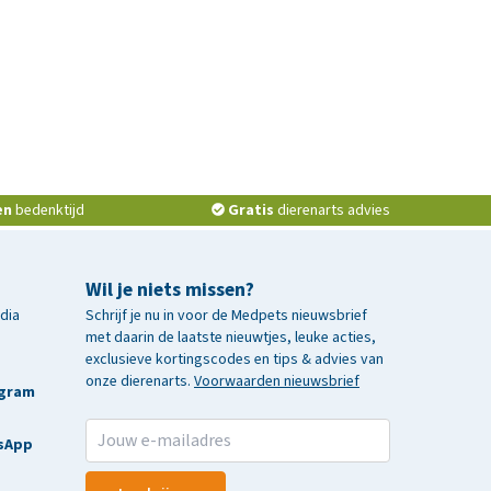
en
bedenktijd
Gratis
dierenarts advies
Wil je niets missen?
edia
Schrijf je nu in voor de Medpets nieuwsbrief
met daarin de laatste nieuwtjes, leuke acties,
exclusieve kortingscodes en tips & advies van
onze dierenarts.
Voorwaarden nieuwsbrief
agram
sApp