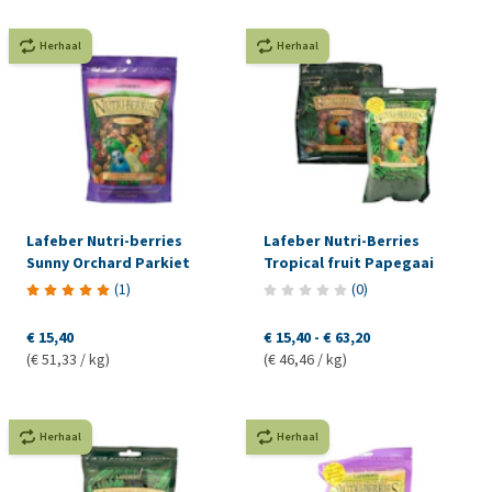
Herhaal
Herhaal
Lafeber Nutri-berries
Lafeber Nutri-Berries
Sunny Orchard Parkiet
Tropical fruit Papegaai
(
1
)
(
0
)
€ 15,40
€ 15,40
-
€ 63,20
(€ 51,33 / kg)
(€ 46,46 / kg)
Herhaal
Herhaal