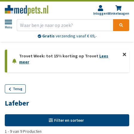
Inloggen
Winkelwagen
Menu
Gratis
verzending vanaf € 69,-
Trovet Week: tot 15% korting op Trovet
Lees
meer
Terug
Lafeber
Filter en sorteer
1
-
9
van
9
Producten