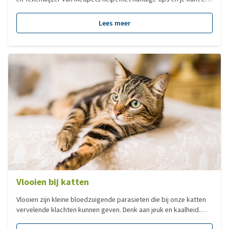
op bijhouden wanneer je voor het laatst een middel tegen vlooien
en teken hebt gegeven. Vlooien zijn kleine bloedzuigende
Lees meer
parasieten die bij onze honden vervelende klachten veroorzaken.
Ze veroorzaken jeuk en kunnen bij gevoelige dieren een
allergische reactie opwekken. Levende stadia van de vlo
bevinden zich niet alleen op je hond, maar ook in de omgeving
waar je hond loopt en slaapt. Het is dus belangrijk om hier ook
aandacht aan te besteden.
Vlooien bij katten
Vlooien zijn kleine bloedzuigende parasieten die bij onze katten
vervelende klachten kunnen geven. Denk aan jeuk en kaalheid.
Vlooien kunnen ook ziektes of andere parasieten overbrengen.