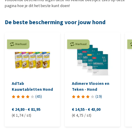
pagina hoe je dit het beste kunt doen!
De beste bescherming voor jouw hond
Herhaal
Herhaal
AdTab
Adimere Vlooien en
Kauwtabletten Hond
Teken - Hond
(
45
)
(
19
)
€ 24,80
-
€ 81,95
€ 14,55
-
€ 43,00
(€ 1,74 / st)
(€ 4,75 / st)