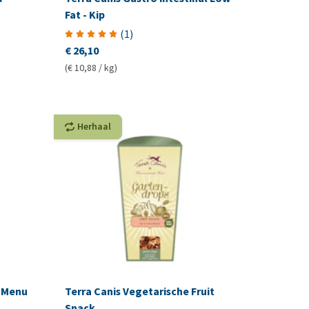
Fat - Kip
(
1
)
€ 26,10
(€ 10,88 / kg)
Herhaal
t Menu
Terra Canis Vegetarische Fruit
Snack