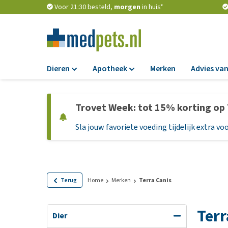
Voor 21:30 besteld,
morgen
in huis*
Dieren
Apotheek
Merken
Advies van
Voer
Apotheek
Trovet Week: tot 15% korting op
Hondenbrokken
Vlooien en teken
Sla jouw favoriete voeding tijdelijk extra voo
Natvoer
Ontworming
Dieetvoer
Medicijnen en
supplementen
Standaardvoer
Probiotica en we
Graanvrij honden
Terug
Home
Merken
Terra Canis
Vitamines en min
Puppyvoer en sna
Terr
Medische benodi
Glutenvrij honden
Dier