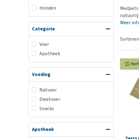
BARF
Hypoallergeen vo
Honden
Medpets 
Puppy apotheek
Biologisch honde
natuurli
Vuurwerkangst
Meer inf
Vegan hondenvoe
Categorie
Bekijk alles
Snacks
Sorteren
Bekijk alles
Voer
Apotheek
Her
Voeding
Natvoer
Dieetvoer
Snacks
Apotheek
Terra