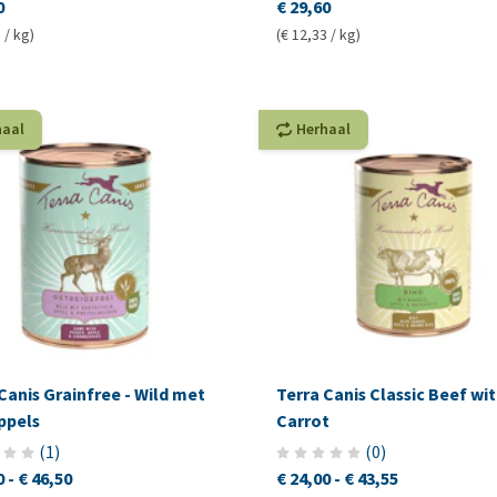
0
€ 29,60
 / kg)
(€ 12,33 / kg)
haal
Herhaal
Canis Grainfree - Wild met
Terra Canis Classic Beef wi
ppels
Carrot
(
1
)
(
0
)
0
-
€ 46,50
€ 24,00
-
€ 43,55