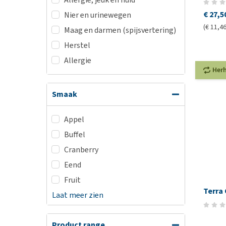
€ 27,5
Nier en urinewegen
(€ 11,46
Maag en darmen (spijsvertering)
Herstel
Allergie
Her
Smaak
Appel
Buffel
Cranberry
Eend
Fruit
Terra 
Laat meer zien
Product range