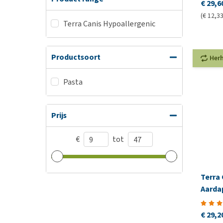
€ 29,6
(€ 12,33
Terra Canis Hypoallergenic
Productsoort
Her
Pasta
Prijs
€
tot
Terra 
Aarda
€ 29,2