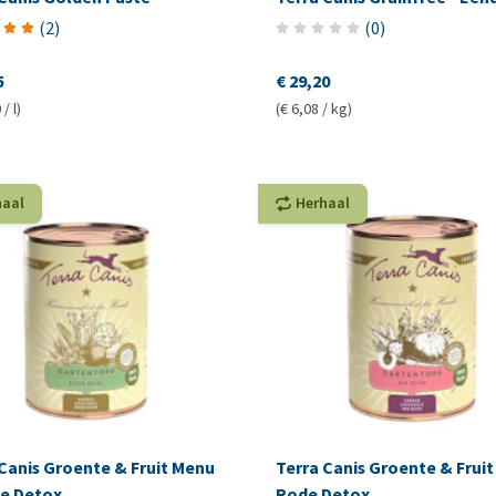
(
2
)
(
0
)
5
€ 29,20
/ l)
(€ 6,08 / kg)
haal
Herhaal
Canis Groente & Fruit Menu
Terra Canis Groente & Frui
e Detox
Rode Detox