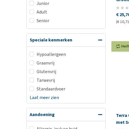
Junior
Adult
€ 25,7
Senior
(€ 10,71
Speciale kenmerken
Her
Hypoallergeen
Graanvrij
Glutenvrij
Tarwevrij
Standaardvoer
Laat meer zien
Aandoening
Terra 
met Se
Allergie, jeuk en huid