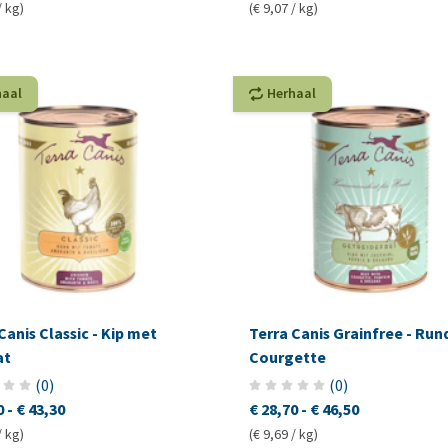
/ kg)
(€ 9,07 / kg)
haal
Herhaal
Canis Classic - Kip met
Terra Canis Grainfree - Run
at
Courgette
(
0
)
(
0
)
0
-
€ 43,30
€ 28,70
-
€ 46,50
/ kg)
(€ 9,69 / kg)