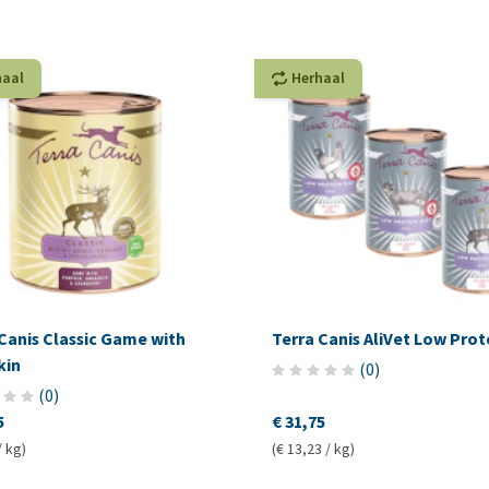
haal
Herhaal
Canis Classic Game with
Terra Canis AliVet Low Prot
kin
(
0
)
(
0
)
5
€ 31,75
/ kg)
(€ 13,23 / kg)