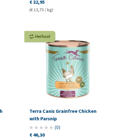
€ 32,95
(€ 13,73 / kg)
Herhaal
th
Terra Canis Grainfree Chicken
with Parsnip
(
0
)
€ 46,30