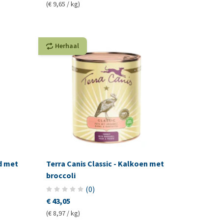
(€ 9,65 / kg)
Herhaal
d met
Terra Canis Classic - Kalkoen met
broccoli
(
0
)
€ 43,05
(€ 8,97 / kg)