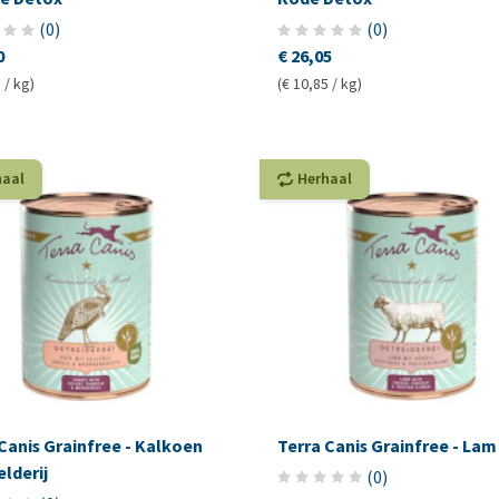
(
0
)
(
0
)
0
€ 26,05
 / kg)
(€ 10,85 / kg)
haal
Herhaal
Canis Grainfree - Kalkoen
Terra Canis Grainfree - Lam
lderij
(
0
)