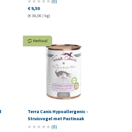
(
0
)
€ 9,50
(€ 38,00 / kg)
Herhaal
d
Terra Canis Hypoallergenic -
Struisvogel met Pastinaak
(
0
)