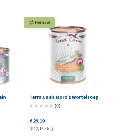
Herhaal
ein
Terra Canis Moro’s Wortelsoep
(
0
)
€ 29,10
(€ 12,13 / kg)