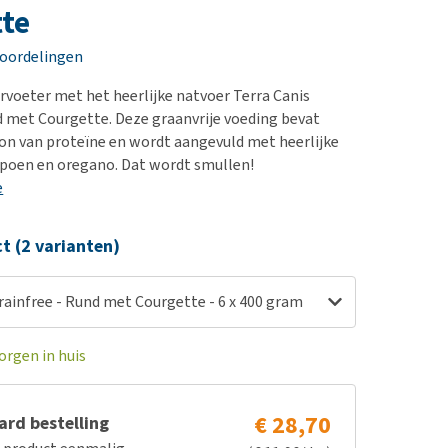
erproblemen
nd te zwaar wordt?
te
derdom en dementie
lp! Mijn hond plast in
eoordelingen
is. Wat nu?
ergewicht en conditie
kijk alles
rvoeter met het heerlijke natvoer Terra Canis
ieren, pezen en botten
d met Courgette. Deze graanvrije voeding bevat
uchtbaarheid
ron van proteïne en wordt aangevuld met heerlijke
poen en oregano. Dat wordt smullen!
kijk alles
e
ct (2 varianten)
rainfree - Rund met Courgette - 6 x 400 gram
orgen in huis
€ 28,70
rd bestelling