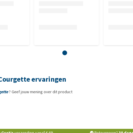
 Courgette ervaringen
gette
? Geef jouw mening over dit product
Gratis
verzending vanaf € 69,-
Retourneren?
30 dag