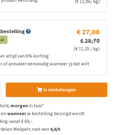
e product eenmalig
(€ 11,96/ kg)
€ 27,00
bestelling
€ 28,70
aal
(€ 11,25 / kg)
er altijd van 6% korting
r of annuleer eenvoudig wanneer jij dat wilt
In winkelwagen
steld,
morgen
in huis*
r
en
wanneer
je bestelling bezorgd wordt
ing vanaf € 69,-
rdelen Medpets met een
4,6/5