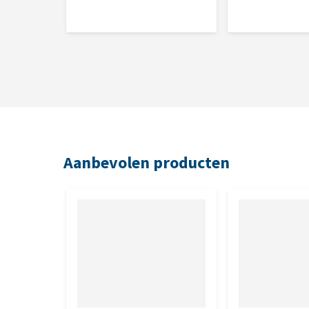
basilicum, minerale klei, zeewier (0,15%), Andeszout
Analytische bestanddelen
Eiwit: 9,3 % Vetgehalte: 7,8 % Ruwe celstof: 1,2 % R
Nutritionele toevoegingsmiddelen
Vit. A (3a672a): 4000 IE, Vit. D3 (3a671): 500 IE, Vit.
Zink (3b603): 20 mg.
Aanbevolen producten