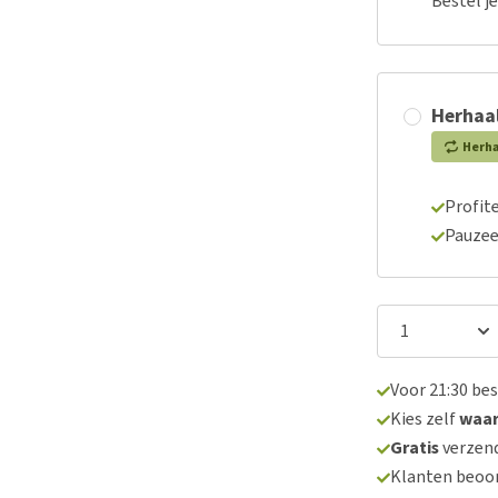
Bestel j
Herhaal
Herh
Profite
Pauzee
Voor 21:30 be
Kies zelf
waa
Gratis
verzend
Klanten beoo