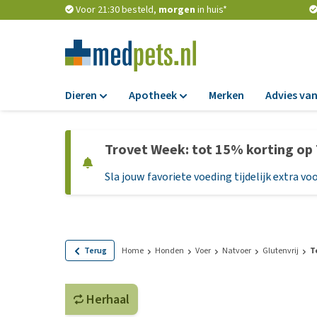
Voor 21:30 besteld,
morgen
in huis*
Dieren
Apotheek
Merken
Advies van
Voer
Apotheek
Trovet Week: tot 15% korting op
Hondenbrokken
Vlooien en teken
Sla jouw favoriete voeding tijdelijk extra voo
Natvoer
Ontworming
Dieetvoer
Medicijnen en
supplementen
Standaardvoer
Probiotica en we
Graanvrij honden
Terug
Home
Honden
Voer
Natvoer
Glutenvrij
T
Vitamines en min
Puppyvoer en sna
Medische benodi
Herhaal
Glutenvrij honden