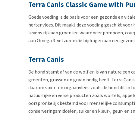
Terra Canis Classic Game with P
Goede voeding is de basis voor een gezonde en vital
hertenvlees. Dit maakt deze voeding geschikt voor 
tevens rijk aan groenten waaronder pompoen, courge
aan Omega 3-vetzuren die bijdragen aan een gezonde
Terra Canis
De hond stamt af van de wolf en is van nature een c
groenten, grassen en graan nodig heeft. Terra Canis
daarom spier- en orgaanvlees zoals de hond dit in 
natuurlijke en verse producten zoals wortels, appel
oorspronkelijk bestemd voor menselijke consumptie.
conserveringsmiddelen, suiker en kleur-, geur- en s
gekookt, waardoor essentiële voedingsstoffen bewa