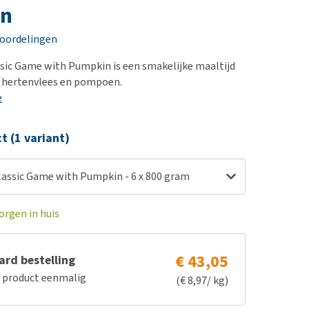
erproblemen
nd te zwaar wordt?
in
derdom en dementie
lp! Mijn hond plast in
eoordelingen
is. Wat nu?
ergewicht en conditie
kijk alles
ssic Game with Pumpkin is een smakelijke maaltijd
ieren, pezen en botten
an hertenvlees en pompoen.
uchtbaarheid
e
kijk alles
ct (1 variant)
Classic Game with Pumpkin - 6 x 800 gram
orgen in huis
€ 43,05
rd bestelling
e product eenmalig
(€ 8,97/ kg)