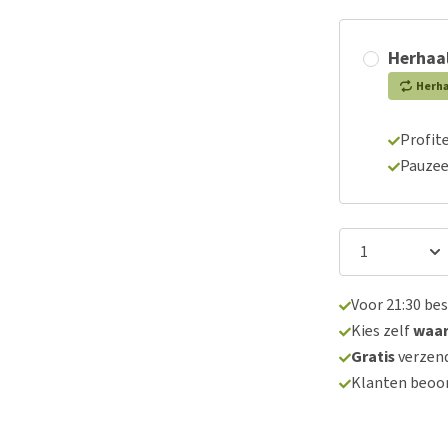
Herhaal
Herh
Profite
Pauzee
Voor 21:30 be
Kies zelf
waa
Gratis
verzend
Klanten beoo