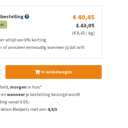
€ 40,45
bestelling
€ 43,05
aal
(€ 8,43 / kg)
er altijd van 6% korting
r of annuleer eenvoudig wanneer jij dat wilt
In winkelwagen
steld,
morgen
in huis*
r
en
wanneer
je bestelling bezorgd wordt
ing vanaf € 69,-
rdelen Medpets met een
4,6/5