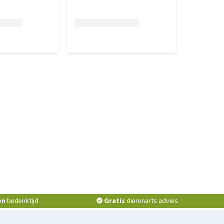
en
bedenktijd
Gratis
dierenarts advies