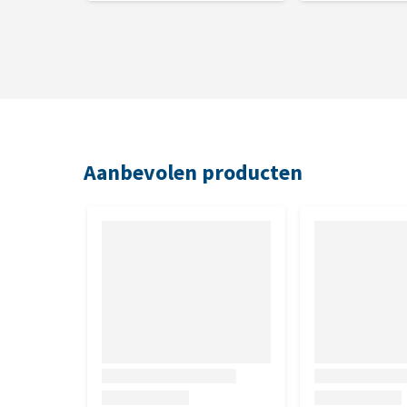
Analytische bestanddelen
Eiwit: 9,4 % Vetgehalte: 5,2 % Ruwe celstof: 0,7 % R
Nutritionele toevoegingsmiddelen
Vit. A (3a672a): 4000 IE, Vit. D3 (3a671): 500 IE, Vit.
Zink (3b603): 20 mg.
Aanbevolen producten