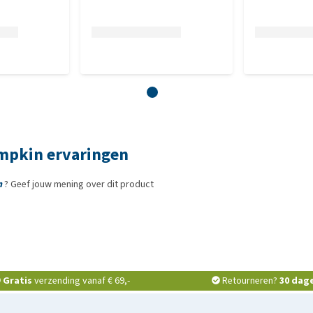
umpkin ervaringen
n
? Geef jouw mening over dit product
Gratis
verzending vanaf € 69,-
Retourneren?
30 dag