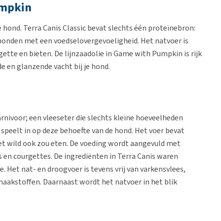
umpkin
e hond. Terra Canis Classic bevat slechts één proteïnebron:
honden met een voedselovergevoeligheid. Het natvoer is
tte en bieten. De lijnzaadolie in Game with Pumpkin is rijk
 en glanzende vacht bij je hond.
arnivoor; een vleeseter die slechts kleine hoeveelheden
 speelt in op deze behoefte van de hond. Het voer bevat
het wild ook zou eten. De voeding wordt aangevuld met
s en courgettes. De ingrediënten in Terra Canis waren
 Het nat- en droogvoer is tevens vrij van varkensvlees,
maakstoffen. Daarnaast wordt het natvoer in het blik
ard blijven.